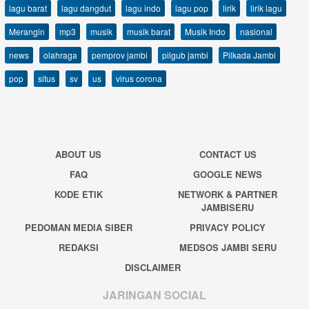
lagu barat
lagu dangdut
lagu indo
lagu pop
lirik
lirik lagu
Merangin
mp3
musik
musik barat
Musik Indo
nasional
news
olahraga
pemprov jambi
pilgub jambi
Pilkada Jambi
pop
situs
sv
us
virus corona
ABOUT US
CONTACT US
FAQ
GOOGLE NEWS
KODE ETIK
NETWORK & PARTNER
JAMBISERU
PEDOMAN MEDIA SIBER
PRIVACY POLICY
REDAKSI
MEDSOS JAMBI SERU
DISCLAIMER
JARINGAN SOCIAL