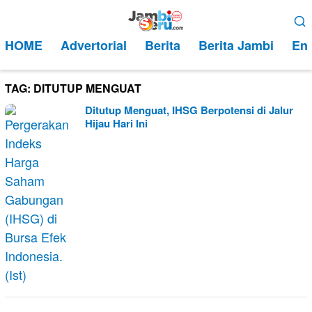
Loncat
Menu
ke
Mobile
HOME
Advertorial
Berita
Berita Jambi
Ent
konten
TAG:
DITUTUP MENGUAT
Ditutup Menguat, IHSG Berpotensi di Jalur
Hijau Hari Ini