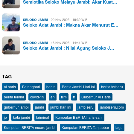
Semiotika Seloko Melayu Jambi: Akar Kuat…
20 Nov 2025 - 19:39 WIB
SELOKO JAMBI
Seloko Adat Jambi : Makna Akar Menurut E…
16 Nov 2025 - 14:41 WIB
SELOKO JAMBI
Seloko Adat Jambi : Nilai Agung Seloko J…
TAG
al haris
Batanghari
berita
Berita Jambi Hari Ini
berita terbaru
berita terkini
covid-19
en
film
fr
Gubernur Al Haris
gubernur jambi
jambi
jambi hari ini
jambiseru
jambiseru.com
jp
kota jambi
kriminal
Kumpulan BERITA haris-sani
Kumpulan BERITA muaro jambi
Kumpulan BERITA Tanjabbar
lagu