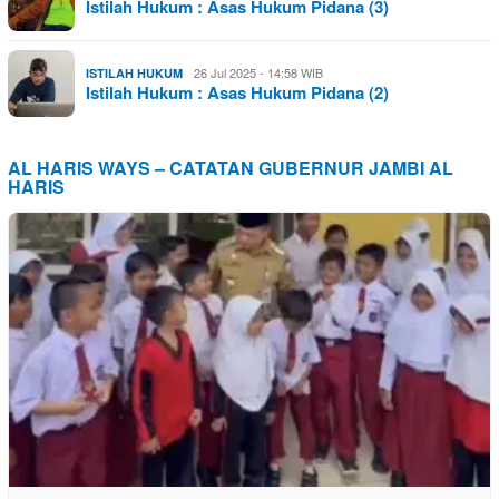
Istilah Hukum : Asas Hukum Pidana (3)
26 Jul 2025 - 14:58 WIB
ISTILAH HUKUM
Istilah Hukum : Asas Hukum Pidana (2)
AL HARIS WAYS – CATATAN GUBERNUR JAMBI AL
HARIS