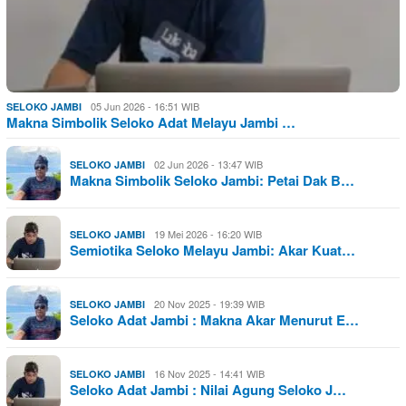
05 Jun 2026 - 16:51 WIB
SELOKO JAMBI
Makna Simbolik Seloko Adat Melayu Jambi …
02 Jun 2026 - 13:47 WIB
SELOKO JAMBI
Makna Simbolik Seloko Jambi: Petai Dak B…
19 Mei 2026 - 16:20 WIB
SELOKO JAMBI
Semiotika Seloko Melayu Jambi: Akar Kuat…
20 Nov 2025 - 19:39 WIB
SELOKO JAMBI
Seloko Adat Jambi : Makna Akar Menurut E…
16 Nov 2025 - 14:41 WIB
SELOKO JAMBI
Seloko Adat Jambi : Nilai Agung Seloko J…