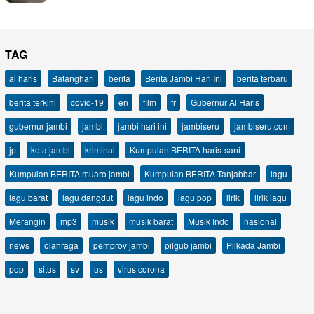
TAG
al haris
Batanghari
berita
Berita Jambi Hari Ini
berita terbaru
berita terkini
covid-19
en
film
fr
Gubernur Al Haris
gubernur jambi
jambi
jambi hari ini
jambiseru
jambiseru.com
jp
kota jambi
kriminal
Kumpulan BERITA haris-sani
Kumpulan BERITA muaro jambi
Kumpulan BERITA Tanjabbar
lagu
lagu barat
lagu dangdut
lagu indo
lagu pop
lirik
lirik lagu
Merangin
mp3
musik
musik barat
Musik Indo
nasional
news
olahraga
pemprov jambi
pilgub jambi
Pilkada Jambi
pop
situs
sv
us
virus corona