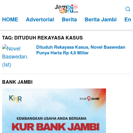
Loncat
Menu
ke
Mobile
HOME
Advertorial
Berita
Berita Jambi
Ent
konten
TAG:
DITUDUH REKAYASA KASUS
Dituduh Rekayasa Kasus, Novel Baswedan
Punya Harta Rp 4,6 Miliar
BANK JAMBI