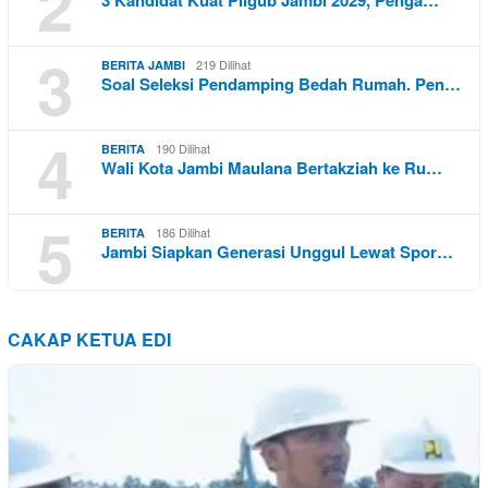
2
3 Kandidat Kuat Pilgub Jambi 2029, Penga…
3
219 Dilihat
BERITA JAMBI
Soal Seleksi Pendamping Bedah Rumah. Pen…
4
190 Dilihat
BERITA
Wali Kota Jambi Maulana Bertakziah ke Ru…
5
186 Dilihat
BERITA
Jambi Siapkan Generasi Unggul Lewat Spor…
CAKAP KETUA EDI