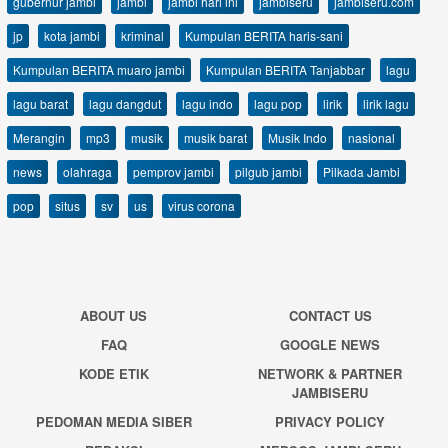
gubernur jambi
jambi
jambi hari ini
jambiseru
jambiseru.com
jp
kota jambi
kriminal
Kumpulan BERITA haris-sani
Kumpulan BERITA muaro jambi
Kumpulan BERITA Tanjabbar
lagu
lagu barat
lagu dangdut
lagu indo
lagu pop
lirik
lirik lagu
Merangin
mp3
musik
musik barat
Musik Indo
nasional
news
olahraga
pemprov jambi
pilgub jambi
Pilkada Jambi
pop
situs
sv
us
virus corona
ABOUT US
CONTACT US
FAQ
GOOGLE NEWS
KODE ETIK
NETWORK & PARTNER
JAMBISERU
PEDOMAN MEDIA SIBER
PRIVACY POLICY