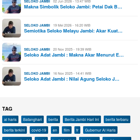
02 Jun 2026 - 13:47 WIB
SELOKO JAMBI
Makna Simbolik Seloko Jambi: Petai Dak B…
19 Mei 2026 - 16:20 WIB
SELOKO JAMBI
Semiotika Seloko Melayu Jambi: Akar Kuat…
20 Nov 2025 - 19:39 WIB
SELOKO JAMBI
Seloko Adat Jambi : Makna Akar Menurut E…
16 Nov 2025 - 14:41 WIB
SELOKO JAMBI
Seloko Adat Jambi : Nilai Agung Seloko J…
TAG
al haris
Batanghari
berita
Berita Jambi Hari Ini
berita terbaru
berita terkini
covid-19
en
film
fr
Gubernur Al Haris