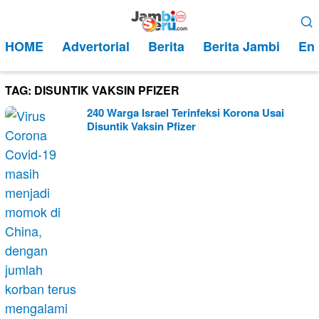
Loncat
Menu
ke
Mobile
HOME
Advertorial
Berita
Berita Jambi
Ent
konten
TAG:
DISUNTIK VAKSIN PFIZER
240 Warga Israel Terinfeksi Korona Usai
Disuntik Vaksin Pfizer