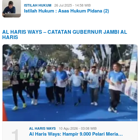
26 Jul 2025 - 14:58 WIB
ISTILAH HUKUM
Istilah Hukum : Asas Hukum Pidana (2)
AL HARIS WAYS – CATATAN GUBERNUR JAMBI AL
HARIS
1
10 Agu 2026 - 03:08 WIB
AL HARIS WAYS
Al Haris Ways: Hampir 9.000 Pelari Meria…