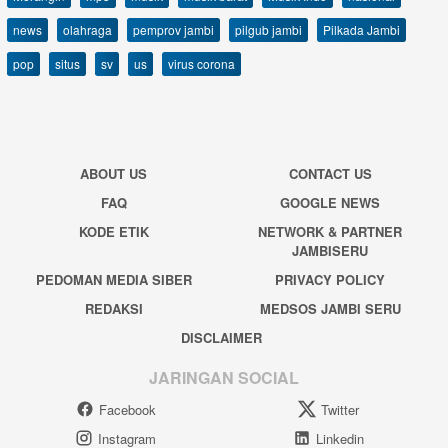
news
olahraga
pemprov jambi
pilgub jambi
Pilkada Jambi
pop
situs
sv
us
virus corona
ABOUT US
CONTACT US
FAQ
GOOGLE NEWS
KODE ETIK
NETWORK & PARTNER
JAMBISERU
PEDOMAN MEDIA SIBER
PRIVACY POLICY
REDAKSI
MEDSOS JAMBI SERU
DISCLAIMER
JARINGAN SOCIAL
Facebook
Twitter
Instagram
Linkedin