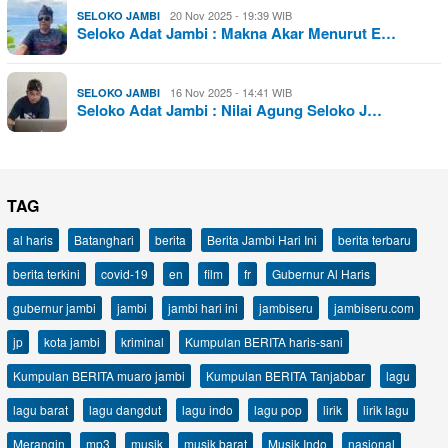
20 Nov 2025 - 19:39 WIB
SELOKO JAMBI
Seloko Adat Jambi : Makna Akar Menurut E…
16 Nov 2025 - 14:41 WIB
SELOKO JAMBI
Seloko Adat Jambi : Nilai Agung Seloko J…
TAG
al haris
Batanghari
berita
Berita Jambi Hari Ini
berita terbaru
berita terkini
covid-19
en
film
fr
Gubernur Al Haris
gubernur jambi
jambi
jambi hari ini
jambiseru
jambiseru.com
jp
kota jambi
kriminal
Kumpulan BERITA haris-sani
Kumpulan BERITA muaro jambi
Kumpulan BERITA Tanjabbar
lagu
lagu barat
lagu dangdut
lagu indo
lagu pop
lirik
lirik lagu
Merangin
mp3
musik
musik barat
Musik Indo
nasional