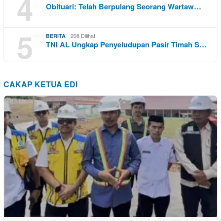
4
Obituari: Telah Berpulang Seorang Wartaw…
5
208 Dilihat
BERITA
TNI AL Ungkap Penyeludupan Pasir Timah S…
CAKAP KETUA EDI