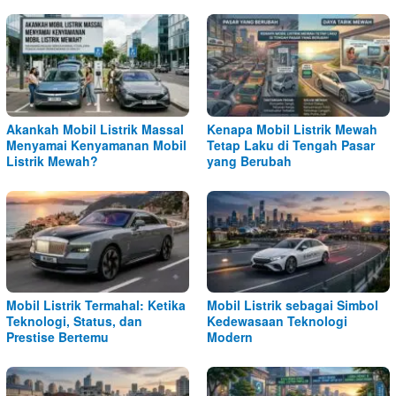
Akankah Mobil Listrik Massal
Kenapa Mobil Listrik Mewah
Menyamai Kenyamanan Mobil
Tetap Laku di Tengah Pasar
Listrik Mewah?
yang Berubah
Mobil Listrik Termahal: Ketika
Mobil Listrik sebagai Simbol
Teknologi, Status, dan
Kedewasaan Teknologi
Prestise Bertemu
Modern