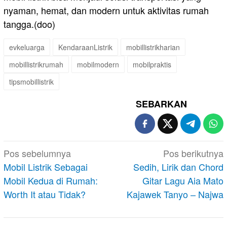
nyaman, hemat, dan modern untuk aktivitas rumah
tangga.(doo)
evkeluarga
KendaraanListrik
mobillistrikharian
mobillistrikrumah
mobilmodern
mobilpraktis
tipsmobillistrik
SEBARKAN
Navigasi
Pos sebelumnya
Pos berikutnya
pos
Mobil Listrik Sebagai
Sedih, Lirik dan Chord
Mobil Kedua di Rumah:
Gitar Lagu Aia Mato
Worth It atau Tidak?
Kajawek Tanyo – Najwa