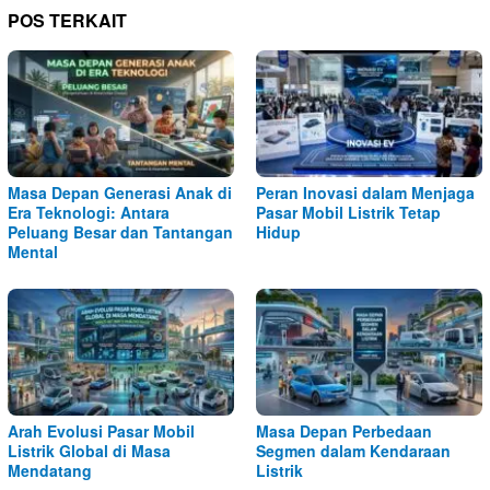
POS TERKAIT
Masa Depan Generasi Anak di
Peran Inovasi dalam Menjaga
Era Teknologi: Antara
Pasar Mobil Listrik Tetap
Peluang Besar dan Tantangan
Hidup
Mental
Arah Evolusi Pasar Mobil
Masa Depan Perbedaan
Listrik Global di Masa
Segmen dalam Kendaraan
Mendatang
Listrik