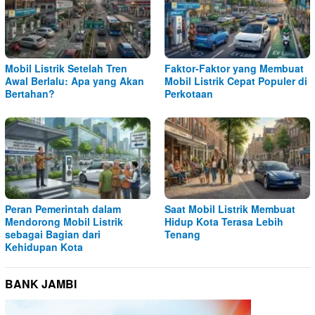
Mobil Listrik Setelah Tren
Faktor-Faktor yang Membuat
Awal Berlalu: Apa yang Akan
Mobil Listrik Cepat Populer di
Bertahan?
Perkotaan
Peran Pemerintah dalam
Saat Mobil Listrik Membuat
Mendorong Mobil Listrik
Hidup Kota Terasa Lebih
sebagai Bagian dari
Tenang
Kehidupan Kota
BANK JAMBI