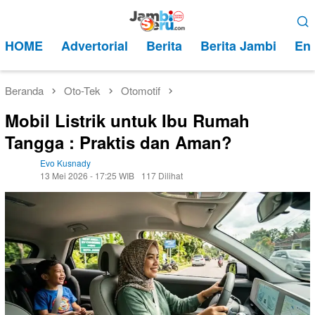
Loncat
Menu
ke
Mobile
HOME
Advertorial
Berita
Berita Jambi
Ent
konten
Beranda
Oto-Tek
Otomotif
Mobil Listrik untuk Ibu Rumah
Tangga : Praktis dan Aman?
Evo Kusnady
13 Mei 2026 - 17:25 WIB
117 Dilihat