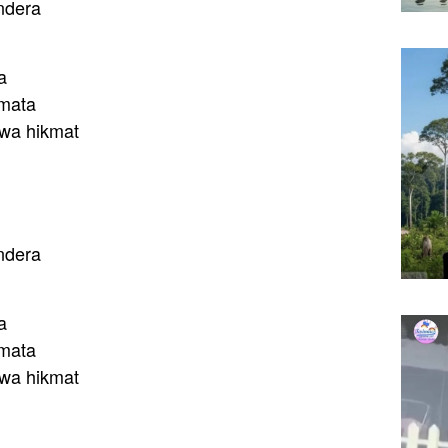
ndera
a
 mata
wa hikmat
ndera
a
 mata
wa hikmat