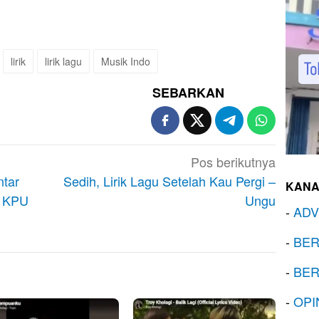
lirik
lirik lagu
Musik Indo
SEBARKAN
Pos berikutnya
ntar
Sedih, Lirik Lagu Setelah Kau Pergi –
KANA
e KPU
Ungu
-
ADV
-
BER
-
BER
-
OPI