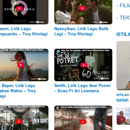
-
FIL
-
TEK
weet, Lirik Lagu
Nyanyikan, Lirik Lagu Balik
mpuanku – Troy Kholagi
Lagi – Troy Kholagi
ISTI
n Baper, Lirik Lagu
Sedih, Lirik Lagu Sesi Potret
ksa Waktu – Troy
– Enau Ft Ari Lesmana
ISTILA
agi
Istila