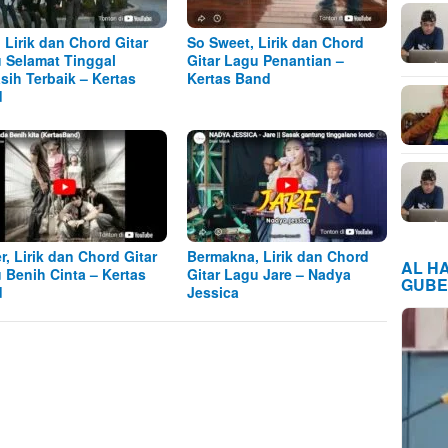
, Lirik dan Chord Gitar
So Sweet, Lirik dan Chord
 Selamat Tinggal
Gitar Lagu Penantian –
sih Terbaik – Kertas
Kertas Band
d
r, Lirik dan Chord Gitar
Bermakna, Lirik dan Chord
AL H
 Benih Cinta – Kertas
Gitar Lagu Jare – Nadya
GUBE
d
Jessica