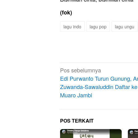
(fok)
lagu indo
lagu pop
lagu ungu
Navigasi
Pos sebelumnya
pos
Edi Purwanto Turun Gunung, A
Zuwanda-Sawaluddin Daftar k
Muaro Jambi
POS TERKAIT