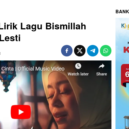
BANK
irik Lagu Bismillah
Lesti
t