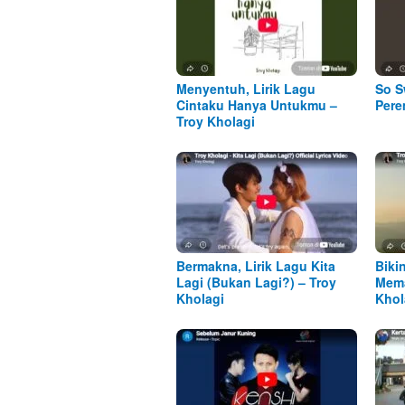
Menyentuh, Lirik Lagu
So S
Cintaku Hanya Untukmu –
Pere
Troy Kholagi
Bermakna, Lirik Lagu Kita
Biki
Lagi (Bukan Lagi?) – Troy
Mema
Kholagi
Khol