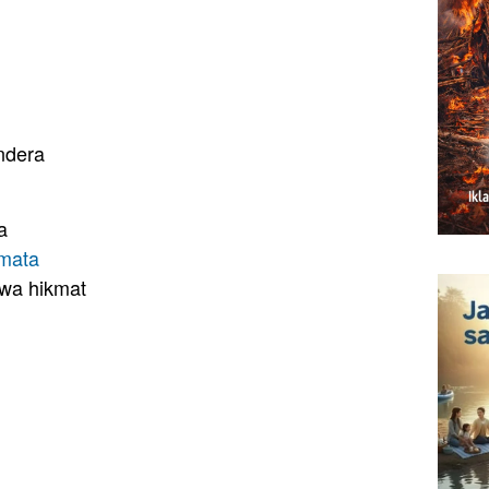
ndera
a
mata
wa hikmat