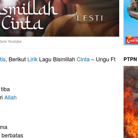
pture Youtube
is
, Berikut
Lirik
Lagu Bismillah
Cinta
– Ungu Ft
PTPN 
tiba
ri
Allah
ama
 berbatas