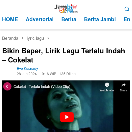
Loncat
Menu
ke
Mobile
HOME
Advertorial
Berita
Berita Jambi
Ent
konten
Beranda
lyric lagu
Bikin Baper, Lirik Lagu Terlalu Indah
– Cokelat
Evo Kusnady
28 Jun 2024 - 10:16 WIB
135 Dilihat