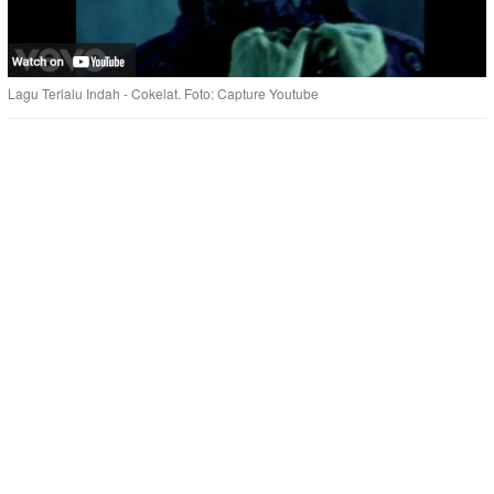
Lagu Terlalu Indah - Cokelat. Foto: Capture Youtube