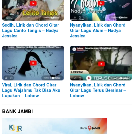
Sedih, Lirik dan Chord Gitar
Nyanyikan, Lirik dan Chord
Lagu Carito Tangis – Nadya
Gitar Lagu Alum – Nadya
Jessica
Jessica
Viral, Lirik dan Chord Gitar
Nyanyikan, Lirik dan Chord
Lagu Wajahmu Tak Bisa Aku
Gitar Lagu Terus Bersinar –
Lupakan – Lobow
Lobow
BANK JAMBI