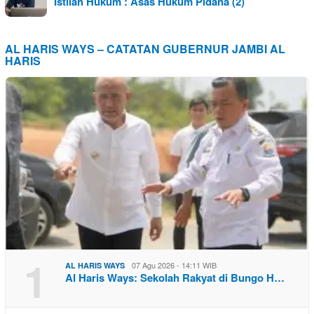
Istilah Hukum : Asas Hukum Pidana (2)
AL HARIS WAYS – CATATAN GUBERNUR JAMBI AL
HARIS
1
07 Agu 2026 - 14:11 WIB
AL HARIS WAYS
Al Haris Ways: Sekolah Rakyat di Bungo H…