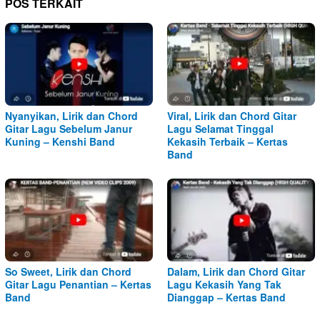
POS TERKAIT
Nyanyikan, Lirik dan Chord
Viral, Lirik dan Chord Gitar
Gitar Lagu Sebelum Janur
Lagu Selamat Tinggal
Kuning – Kenshi Band
Kekasih Terbaik – Kertas
Band
So Sweet, Lirik dan Chord
Dalam, Lirik dan Chord Gitar
Gitar Lagu Penantian – Kertas
Lagu Kekasih Yang Tak
Band
Dianggap – Kertas Band