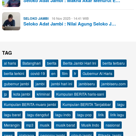
Seloko Adat Jambi : Makna Akar Menurut E…
16 Nov 2025 - 14:41 WIB
SELOKO JAMBI
Seloko Adat Jambi : Nilai Agung Seloko J…
TAG
al haris
Batanghari
berita
Berita Jambi Hari Ini
berita terbaru
berita terkini
covid-19
en
film
fr
Gubernur Al Haris
gubernur jambi
jambi
jambi hari ini
jambiseru
jambiseru.com
jp
kota jambi
kriminal
Kumpulan BERITA haris-sani
Kumpulan BERITA muaro jambi
Kumpulan BERITA Tanjabbar
lagu
lagu barat
lagu dangdut
lagu indo
lagu pop
lirik
lirik lagu
Merangin
mp3
musik
musik barat
Musik Indo
nasional
news
olahraga
pemprov jambi
pilgub jambi
Pilkada Jambi