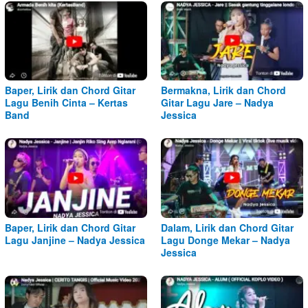
Baper, Lirik dan Chord Gitar
Bermakna, Lirik dan Chord
Lagu Benih Cinta – Kertas
Gitar Lagu Jare – Nadya
Band
Jessica
Baper, Lirik dan Chord Gitar
Dalam, Lirik dan Chord Gitar
Lagu Janjine – Nadya Jessica
Lagu Donge Mekar – Nadya
Jessica