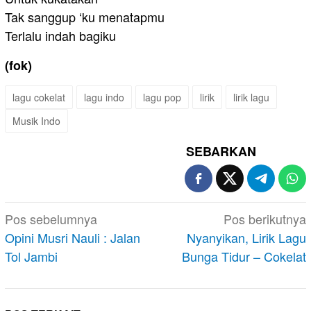
Tak sanggup ‘ku menatapmu
Terlalu indah bagiku
(fok)
lagu cokelat
lagu indo
lagu pop
lirik
lirik lagu
Musik Indo
SEBARKAN
Navigasi
Pos sebelumnya
Pos berikutnya
pos
Opini Musri Nauli : Jalan
Nyanyikan, Lirik Lagu
Tol Jambi
Bunga Tidur – Cokelat