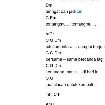
Dm
teringat dan jadi
ciri
C Em
tentangmu . . tentangmu . . .
reff :
C G Dm
tuk sementara . . sampai berju
C G Dm
bersama – sama bercanda lagi
C G Dm
kenangan manis . . di hari ini
C G F
jadi alasan untuk kembali . .
int . C F
Am F