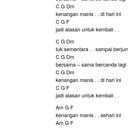
C G Dm
kenangan manis . . di hari ini
C G F
jadi alasan untuk kembali . .
C G Dm
tuk sementara . . sampai berju
C G Dm
bersama – sama bercanda lagi
C G Dm
kenangan manis . . di hari ini
C G F
jadi alasan untuk kembali . .
Am G F
kenangan manis . . sehari ini
Am G F