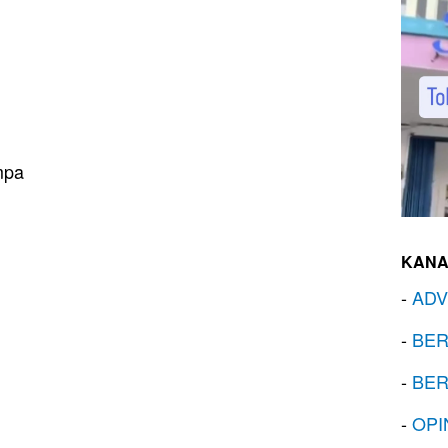
mpa
KANA
-
ADV
-
BER
-
BER
-
OPI