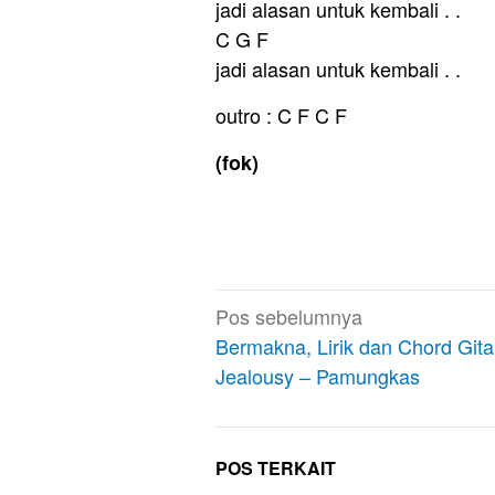
jadi alasan untuk kembali . .
C G F
jadi alasan untuk kembali . .
outro : C F C F
(fok)
Navigasi
Pos sebelumnya
pos
Bermakna, Lirik dan Chord Gita
Jealousy – Pamungkas
POS TERKAIT