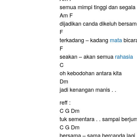
semua mimpi tinggi dan segala
Am F
dijadikan canda dikeluh bersa
F
terkadang – kadang
mata
bicar
F
seakan – akan semua
rahasia
C
oh kebodohan antara kita
Dm
jadi kenangan manis . .
reff :
C G Dm
tuk sementara . . sampai berju
C G Dm
bersama – sama bercanda lagi