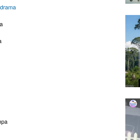
drama
ma
a
mpa