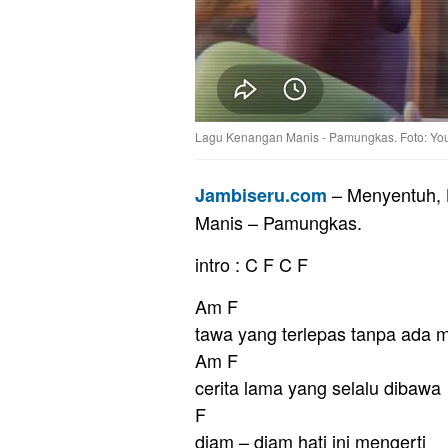
Lagu Kenangan Manis - Pamungkas. Foto: Yo
– Menyentuh, 
Jambiseru.com
Manis – Pamungkas.
intro : C F C F
Am F
tawa yang terlepas tanpa ada 
Am F
cerita lama yang selalu dibawa
F
diam – diam hati ini mengerti