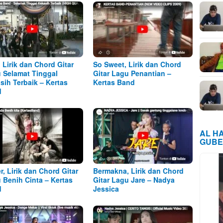
, Lirik dan Chord Gitar
So Sweet, Lirik dan Chord
 Selamat Tinggal
Gitar Lagu Penantian –
sih Terbaik – Kertas
Kertas Band
d
AL H
GUBE
r, Lirik dan Chord Gitar
Bermakna, Lirik dan Chord
 Benih Cinta – Kertas
Gitar Lagu Jare – Nadya
d
Jessica