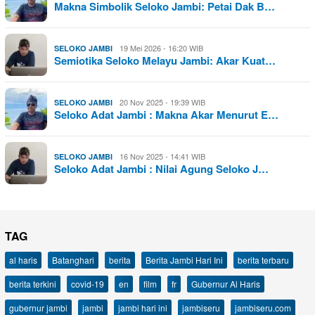
Makna Simbolik Seloko Jambi: Petai Dak B…
19 Mei 2026 - 16:20 WIB
SELOKO JAMBI
Semiotika Seloko Melayu Jambi: Akar Kuat…
20 Nov 2025 - 19:39 WIB
SELOKO JAMBI
Seloko Adat Jambi : Makna Akar Menurut E…
16 Nov 2025 - 14:41 WIB
SELOKO JAMBI
Seloko Adat Jambi : Nilai Agung Seloko J…
TAG
al haris
Batanghari
berita
Berita Jambi Hari Ini
berita terbaru
berita terkini
covid-19
en
film
fr
Gubernur Al Haris
gubernur jambi
jambi
jambi hari ini
jambiseru
jambiseru.com