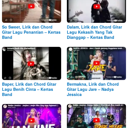
So Sweet, Lirik dan Chord
Dalam, Lirik dan Chord Gitar
Gitar Lagu Penantian – Kertas
Lagu Kekasih Yang Tak
Band
Dianggap – Kertas Band
Baper, Lirik dan Chord Gitar
Bermakna, Lirik dan Chord
Lagu Benih Cinta – Kertas
Gitar Lagu Jare – Nadya
Band
Jessica