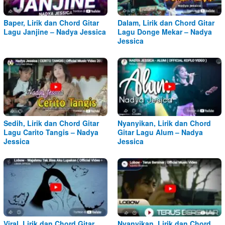
Baper, Lirik dan Chord Gitar
Dalam, Lirik dan Chord Gitar
Lagu Janjine – Nadya Jessica
Lagu Donge Mekar – Nadya
Jessica
Sedih, Lirik dan Chord Gitar
Nyanyikan, Lirik dan Chord
Lagu Carito Tangis – Nadya
Gitar Lagu Alum – Nadya
Jessica
Jessica
Viral, Lirik dan Chord Gitar
Nyanyikan, Lirik dan Chord