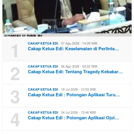
1
07 Agu 2026 - 14:09 WIB
CAKAP KETUA EDI
Cakap Ketua Edi: Keselamatan di Perlinta…
2
06 Agu 2026 - 02:22 WIB
CAKAP KETUA EDI
Cakap Ketua Edi: Tentang Tragedy Kebakar…
3
19 Jul 2026 - 12:53 WIB
CAKAP KETUA EDI
Cakap Ketua Edi : Potongan Aplikasi Turu…
4
04 Jul 2026 - 15:46 WIB
CAKAP KETUA EDI
Cakap Ketua Edi : Potongan Aplikasi Ojol…