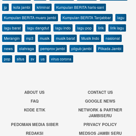
jp
kota jambi
kriminal
Kumpulan BERITA haris-sani
Kumpulan BERITA muaro jambi
Kumpulan BERITA Tanjabbar
lagu
lagu barat
lagu dangdut
lagu indo
lagu pop
lirik
lirik lagu
Merangin
mp3
musik
musik barat
Musik Indo
nasional
news
olahraga
pemprov jambi
pilgub jambi
Pilkada Jambi
pop
situs
sv
us
virus corona
ABOUT US
CONTACT US
FAQ
GOOGLE NEWS
KODE ETIK
NETWORK & PARTNER
JAMBISERU
PEDOMAN MEDIA SIBER
PRIVACY POLICY
REDAKSI
MEDSOS JAMBI SERU