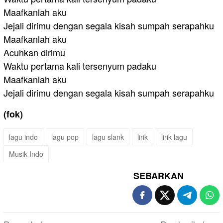
Maafkanlah aku
Jejali dirimu dengan segala kisah sumpah serapahku
Maafkanlah aku
Acuhkan dirimu
Waktu pertama kali tersenyum padaku
Maafkanlah aku
Jejali dirimu dengan segala kisah sumpah serapahku
(fok)
lagu indo
lagu pop
lagu slank
lirik
lirik lagu
Musik Indo
SEBARKAN