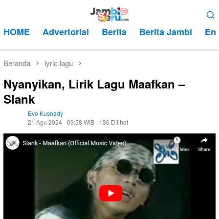
Loncat
Menu
ke
Mobile
HOME
Advertorial
Berita
Berita Jambi
Ent
konten
Beranda
lyric lagu
Nyanyikan, Lirik Lagu Maafkan –
Slank
Evo Kusnady
21 Agu 2024 - 09:58 WIB
136 Dilihat