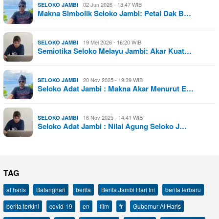
02 Jun 2026 - 13:47 WIB
SELOKO JAMBI
Makna Simbolik Seloko Jambi: Petai Dak B…
19 Mei 2026 - 16:20 WIB
SELOKO JAMBI
Semiotika Seloko Melayu Jambi: Akar Kuat…
20 Nov 2025 - 19:39 WIB
SELOKO JAMBI
Seloko Adat Jambi : Makna Akar Menurut E…
16 Nov 2025 - 14:41 WIB
SELOKO JAMBI
Seloko Adat Jambi : Nilai Agung Seloko J…
TAG
al haris
Batanghari
berita
Berita Jambi Hari Ini
berita terbaru
berita terkini
covid-19
en
film
fr
Gubernur Al Haris