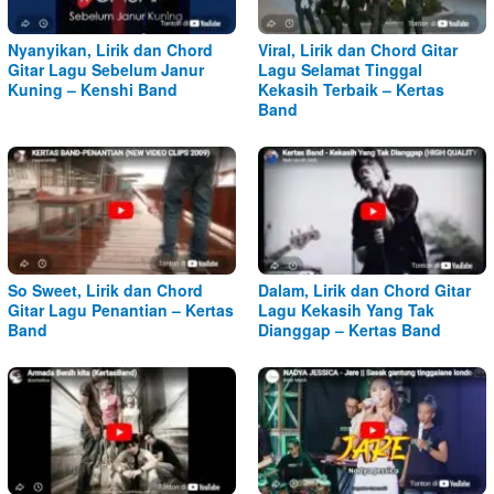
Nyanyikan, Lirik dan Chord
Viral, Lirik dan Chord Gitar
Gitar Lagu Sebelum Janur
Lagu Selamat Tinggal
Kuning – Kenshi Band
Kekasih Terbaik – Kertas
Band
So Sweet, Lirik dan Chord
Dalam, Lirik dan Chord Gitar
Gitar Lagu Penantian – Kertas
Lagu Kekasih Yang Tak
Band
Dianggap – Kertas Band