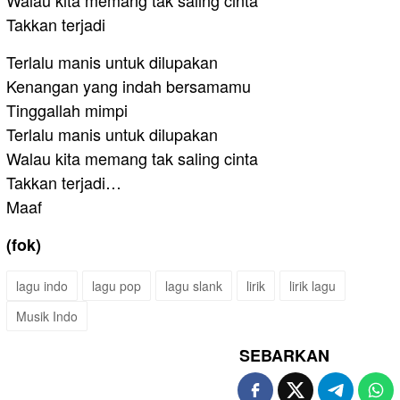
Takkan terjadi
Terlalu manis untuk dilupakan
Kenangan yang indah bersamamu
Tinggallah mimpi
Terlalu manis untuk dilupakan
Walau kita memang tak saling cinta
Takkan terjadi…
Maaf
(fok)
lagu indo
lagu pop
lagu slank
lirik
lirik lagu
Musik Indo
SEBARKAN