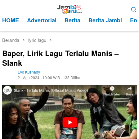
Loncat
Menu
ke
Mobile
HOME
Advertorial
Berita
Berita Jambi
Ent
konten
Beranda
lyric lagu
Baper, Lirik Lagu Terlalu Manis –
Slank
Evo Kusnady
21 Agu 2024 - 10:00 WIB
138 Dilihat