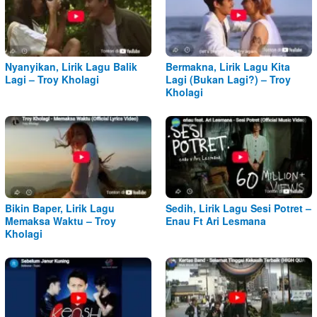
Nyanyikan, Lirik Lagu Balik
Bermakna, Lirik Lagu Kita
Lagi – Troy Kholagi
Lagi (Bukan Lagi?) – Troy
Kholagi
Bikin Baper, Lirik Lagu
Sedih, Lirik Lagu Sesi Potret –
Memaksa Waktu – Troy
Enau Ft Ari Lesmana
Kholagi