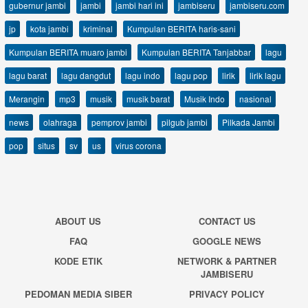
gubernur jambi
jambi
jambi hari ini
jambiseru
jambiseru.com
jp
kota jambi
kriminal
Kumpulan BERITA haris-sani
Kumpulan BERITA muaro jambi
Kumpulan BERITA Tanjabbar
lagu
lagu barat
lagu dangdut
lagu indo
lagu pop
lirik
lirik lagu
Merangin
mp3
musik
musik barat
Musik Indo
nasional
news
olahraga
pemprov jambi
pilgub jambi
Pilkada Jambi
pop
situs
sv
us
virus corona
ABOUT US
CONTACT US
FAQ
GOOGLE NEWS
KODE ETIK
NETWORK & PARTNER
JAMBISERU
PEDOMAN MEDIA SIBER
PRIVACY POLICY