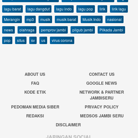
lagu barat
lagu dangdut
lagu indo
lagu pop
lirik
lirik lagu
Merangin
mp3
musik
musik barat
Musik Indo
nasional
news
olahraga
pemprov jambi
pilgub jambi
Pilkada Jambi
pop
situs
sv
us
virus corona
ABOUT US
CONTACT US
FAQ
GOOGLE NEWS
KODE ETIK
NETWORK & PARTNER
JAMBISERU
PEDOMAN MEDIA SIBER
PRIVACY POLICY
REDAKSI
MEDSOS JAMBI SERU
DISCLAIMER
JARINGAN SOCIAL