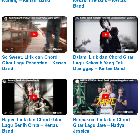
Kuning – Kenshi Band
Kekasih Terbaik – Kertas
Band
So Sweet, Lirik dan Chord
Dalam, Lirik dan Chord Gitar
Gitar Lagu Penantian – Kertas
Lagu Kekasih Yang Tak
Band
Dianggap – Kertas Band
Baper, Lirik dan Chord Gitar
Bermakna, Lirik dan Chord
Lagu Benih Cinta – Kertas
Gitar Lagu Jare – Nadya
Band
Jessica