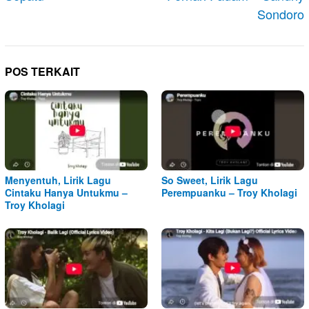
Sondoro
POS TERKAIT
Menyentuh, Lirik Lagu
So Sweet, Lirik Lagu
Cintaku Hanya Untukmu –
Perempuanku – Troy Kholagi
Troy Kholagi