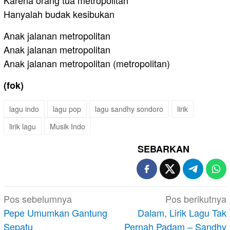
Hanyalah budak kesibukan
Anak jalanan metropolitan
Anak jalanan metropolitan
Anak jalanan metropolitan (metropolitan)
(fok)
lagu indo
lagu pop
lagu sandhy sondoro
lirik
lirik lagu
Musik Indo
SEBARKAN
Navigasi
Pos sebelumnya
Pos berikutnya
pos
Pepe Umumkan Gantung
Dalam, Lirik Lagu Tak
Sepatu
Pernah Padam – Sandhy