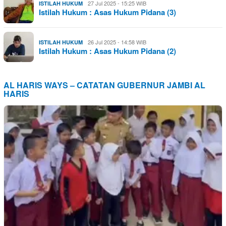
27 Jul 2025 - 15:25 WIB
ISTILAH HUKUM
Istilah Hukum : Asas Hukum Pidana (3)
26 Jul 2025 - 14:58 WIB
ISTILAH HUKUM
Istilah Hukum : Asas Hukum Pidana (2)
AL HARIS WAYS – CATATAN GUBERNUR JAMBI AL
HARIS