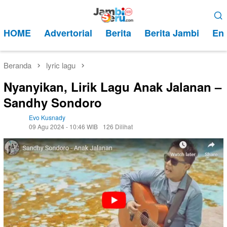
Loncat
Menu
ke
Mobile
HOME
Advertorial
Berita
Berita Jambi
Ent
konten
Beranda
lyric lagu
Nyanyikan, Lirik Lagu Anak Jalanan –
Sandhy Sondoro
Evo Kusnady
09 Agu 2024 - 10:46 WIB
126 Dilihat