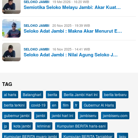
19 Mei 2026 - 16:20 WIB
SELOKO JAMBI
Semiotika Seloko Melayu Jambi: Akar Kuat…
20 Nov 2025 - 19:39 WIB
SELOKO JAMBI
Seloko Adat Jambi : Makna Akar Menurut E…
16 Nov 2025 - 14:41 WIB
SELOKO JAMBI
Seloko Adat Jambi : Nilai Agung Seloko J…
TAG
al haris
Batanghari
berita
Berita Jambi Hari Ini
berita terbaru
berita terkini
covid-19
en
film
fr
Gubernur Al Haris
gubernur jambi
jambi
jambi hari ini
jambiseru
jambiseru.com
jp
kota jambi
kriminal
Kumpulan BERITA haris-sani
Kumpulan BERITA muaro jambi
Kumpulan BERITA Tanjabbar
lagu