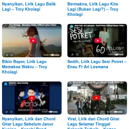
Nyanyikan, Lirik Lagu Balik
Bermakna, Lirik Lagu Kita
Lagi – Troy Kholagi
Lagi (Bukan Lagi?) – Troy
Kholagi
Bikin Baper, Lirik Lagu
Sedih, Lirik Lagu Sesi Potret –
Memaksa Waktu – Troy
Enau Ft Ari Lesmana
Kholagi
Nyanyikan, Lirik dan Chord
Viral, Lirik dan Chord Gitar
Gitar Lagu Sebelum Janur
Lagu Selamat Tinggal