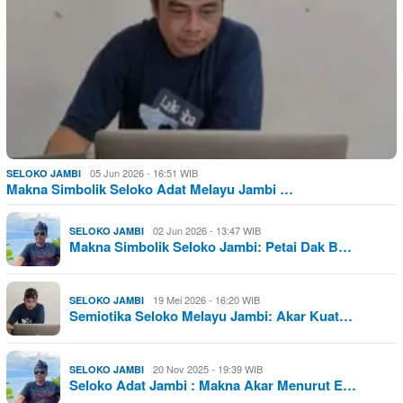
05 Jun 2026 - 16:51 WIB
SELOKO JAMBI
Makna Simbolik Seloko Adat Melayu Jambi …
02 Jun 2026 - 13:47 WIB
SELOKO JAMBI
Makna Simbolik Seloko Jambi: Petai Dak B…
19 Mei 2026 - 16:20 WIB
SELOKO JAMBI
Semiotika Seloko Melayu Jambi: Akar Kuat…
20 Nov 2025 - 19:39 WIB
SELOKO JAMBI
Seloko Adat Jambi : Makna Akar Menurut E…