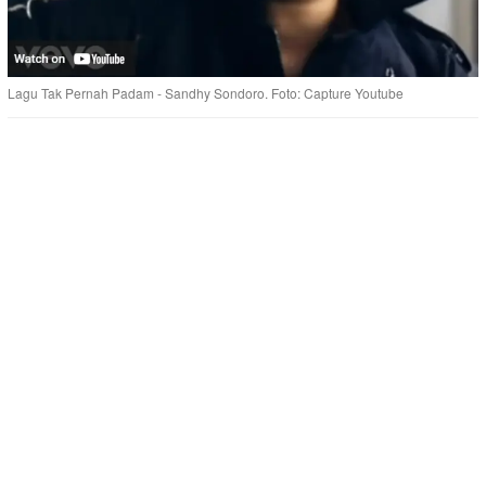
Lagu Tak Pernah Padam - Sandhy Sondoro. Foto: Capture Youtube