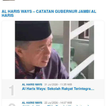
AL HARIS WAYS – CATATAN GUBERNUR JAMBI AL
HARIS
1
31 Jul 2026 - 11:35 WIB
AL HARIS WAYS
Al Haris Ways: Sekolah Rakyat Terintegra…
22 Jul 2026 - 14:07 WIB
AL HARIS WAYS