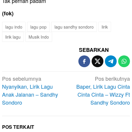
Tak pernah padam
(fok)
lagu indo
lagu pop
lagu sandhy sondoro
lirik
lirik lagu
Musik Indo
SEBARKAN
Navigasi
Pos sebelumnya
Pos berikutnya
pos
Nyanyikan, Lirik Lagu
Baper, Lirik Lagu Cinta
Anak Jalanan – Sandhy
Cinta Cinta – Wizzy Ft
Sondoro
Sandhy Sondoro
POS TERKAIT