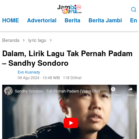
Loncat
Menu
ke
Mobile
HOME
Advertorial
Berita
Berita Jambi
Ent
konten
Beranda
lyric lagu
Dalam, Lirik Lagu Tak Pernah Padam
– Sandhy Sondoro
Evo Kusnady
09 Agu 2024 - 10:48 WIB
118 Dilihat