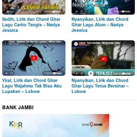
Sedih, Lirik dan Chord Gitar
Nyanyikan, Lirik dan Chord
Lagu Carito Tangis – Nadya
Gitar Lagu Alum – Nadya
Jessica
Jessica
Viral, Lirik dan Chord Gitar
Nyanyikan, Lirik dan Chord
Lagu Wajahmu Tak Bisa Aku
Gitar Lagu Terus Bersinar –
Lupakan – Lobow
Lobow
BANK JAMBI