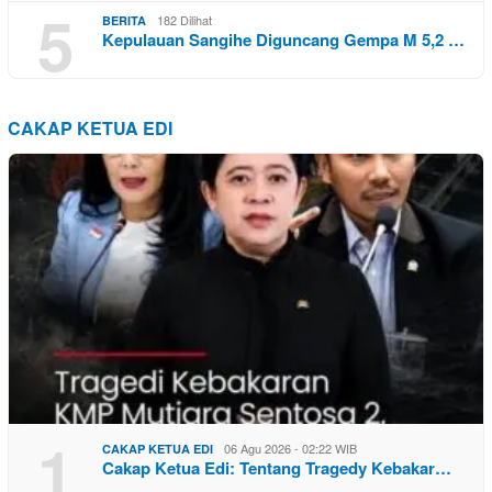
5
182 Dilihat
BERITA
Kepulauan Sangihe Diguncang Gempa M 5,2 …
CAKAP KETUA EDI
1
06 Agu 2026 - 02:22 WIB
CAKAP KETUA EDI
Cakap Ketua Edi: Tentang Tragedy Kebakar…