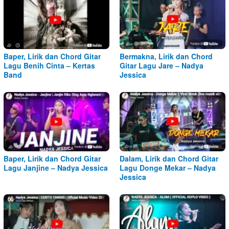
Baper, Lirik dan Chord Gitar
Bermakna, Lirik dan Chord
Lagu Benih Cinta – Kertas
Gitar Lagu Jare – Nadya
Band
Jessica
Baper, Lirik dan Chord Gitar
Dalam, Lirik dan Chord Gitar
Lagu Janjine – Nadya Jessica
Lagu Donge Mekar – Nadya
Jessica