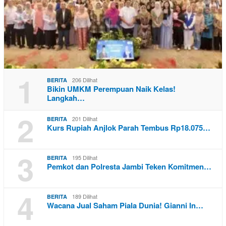
1
206 Dilihat
BERITA
Bikin UMKM Perempuan Naik Kelas!
Langkah…
2
201 Dilihat
BERITA
Kurs Rupiah Anjlok Parah Tembus Rp18.075…
3
195 Dilihat
BERITA
Pemkot dan Polresta Jambi Teken Komitmen…
4
189 Dilihat
BERITA
Wacana Jual Saham Piala Dunia! Gianni In…