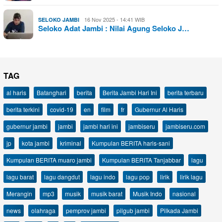
16 Nov 2025 - 14:41 WIB
SELOKO JAMBI
Seloko Adat Jambi : Nilai Agung Seloko J…
TAG
al haris
Batanghari
berita
Berita Jambi Hari Ini
berita terbaru
berita terkini
covid-19
en
film
fr
Gubernur Al Haris
gubernur jambi
jambi
jambi hari ini
jambiseru
jambiseru.com
jp
kota jambi
kriminal
Kumpulan BERITA haris-sani
Kumpulan BERITA muaro jambi
Kumpulan BERITA Tanjabbar
lagu
lagu barat
lagu dangdut
lagu indo
lagu pop
lirik
lirik lagu
Merangin
mp3
musik
musik barat
Musik Indo
nasional
news
olahraga
pemprov jambi
pilgub jambi
Pilkada Jambi