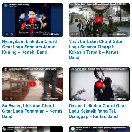
Nyanyikan, Lirik dan Chord
Viral, Lirik dan Chord Gitar
Gitar Lagu Sebelum Janur
Lagu Selamat Tinggal
Kuning – Kenshi Band
Kekasih Terbaik – Kertas
Band
So Sweet, Lirik dan Chord
Dalam, Lirik dan Chord Gitar
Gitar Lagu Penantian – Kertas
Lagu Kekasih Yang Tak
Band
Dianggap – Kertas Band