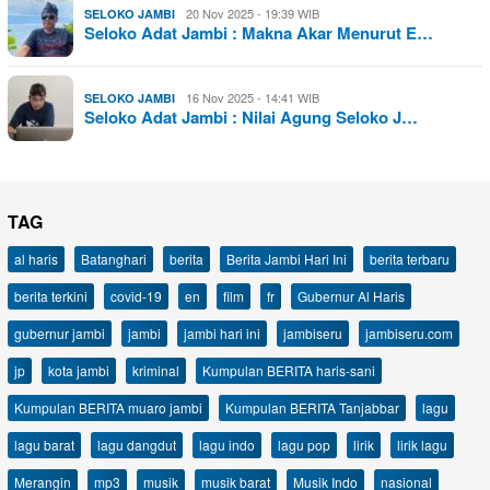
20 Nov 2025 - 19:39 WIB
SELOKO JAMBI
Seloko Adat Jambi : Makna Akar Menurut E…
16 Nov 2025 - 14:41 WIB
SELOKO JAMBI
Seloko Adat Jambi : Nilai Agung Seloko J…
TAG
al haris
Batanghari
berita
Berita Jambi Hari Ini
berita terbaru
berita terkini
covid-19
en
film
fr
Gubernur Al Haris
gubernur jambi
jambi
jambi hari ini
jambiseru
jambiseru.com
jp
kota jambi
kriminal
Kumpulan BERITA haris-sani
Kumpulan BERITA muaro jambi
Kumpulan BERITA Tanjabbar
lagu
lagu barat
lagu dangdut
lagu indo
lagu pop
lirik
lirik lagu
Merangin
mp3
musik
musik barat
Musik Indo
nasional