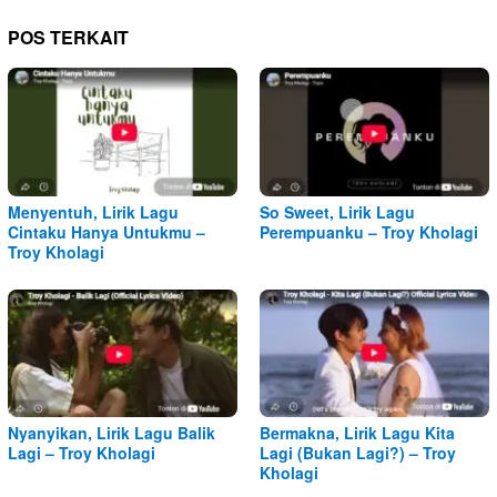
POS TERKAIT
Menyentuh, Lirik Lagu
So Sweet, Lirik Lagu
Cintaku Hanya Untukmu –
Perempuanku – Troy Kholagi
Troy Kholagi
Nyanyikan, Lirik Lagu Balik
Bermakna, Lirik Lagu Kita
Lagi – Troy Kholagi
Lagi (Bukan Lagi?) – Troy
Kholagi