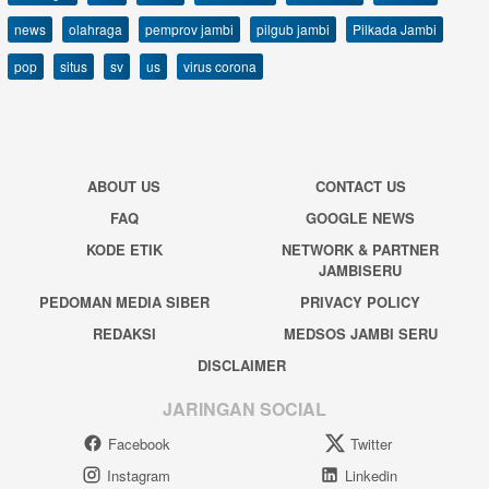
news
olahraga
pemprov jambi
pilgub jambi
Pilkada Jambi
pop
situs
sv
us
virus corona
ABOUT US
CONTACT US
FAQ
GOOGLE NEWS
KODE ETIK
NETWORK & PARTNER
JAMBISERU
PEDOMAN MEDIA SIBER
PRIVACY POLICY
REDAKSI
MEDSOS JAMBI SERU
DISCLAIMER
JARINGAN SOCIAL
Facebook
Twitter
Instagram
Linkedin