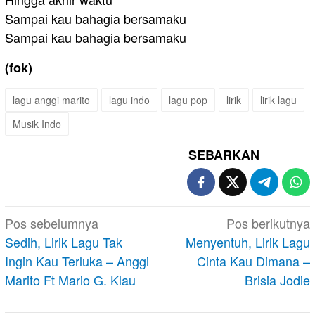
Sampai kau bahagia bersamaku
Sampai kau bahagia bersamaku
(fok)
lagu anggi marito
lagu indo
lagu pop
lirik
lirik lagu
Musik Indo
SEBARKAN
Navigasi
Pos sebelumnya
Pos berikutnya
pos
Sedih, Lirik Lagu Tak
Menyentuh, Lirik Lagu
Ingin Kau Terluka – Anggi
Cinta Kau Dimana –
Marito Ft Mario G. Klau
Brisia Jodie