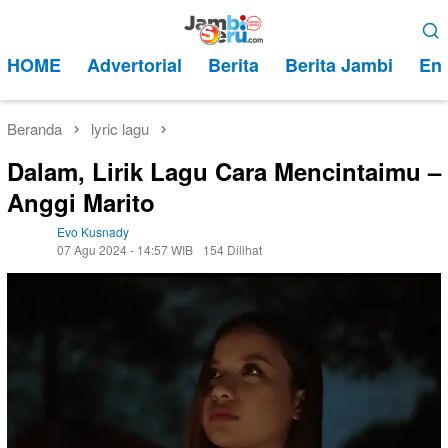
Loncat
Menu
ke
Mobile
HOME
Advertorial
Berita
Berita Jambi
Ent
konten
Beranda
lyric lagu
Dalam, Lirik Lagu Cara Mencintaimu –
Anggi Marito
Evo Kusnady
07 Agu 2024 - 14:57 WIB
154 Dilihat