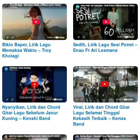
Bikin Baper, Lirik Lagu
Sedih, Lirik Lagu Sesi Potret –
Memaksa Waktu – Troy
Enau Ft Ari Lesmana
Kholagi
Nyanyikan, Lirik dan Chord
Viral, Lirik dan Chord Gitar
Gitar Lagu Sebelum Janur
Lagu Selamat Tinggal
Kuning – Kenshi Band
Kekasih Terbaik – Kertas
Band