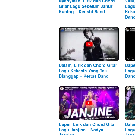
Nyanyikan, Lirik dan Chord
Viral
Gitar Lagu Sebelum Janur
Lagu
Kuning – Kenshi Band
Keka
Ban
Dalam, Lirik dan Chord Gitar
Bape
Lagu Kekasih Yang Tak
Lagu
Dianggap – Kertas Band
Ban
Baper, Lirik dan Chord Gitar
Dala
Lagu Janjine – Nadya
Lagu