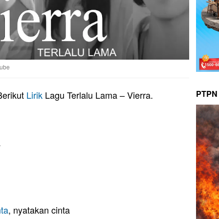
tube
PTPN 
Berikut
Lirik
Lagu Terlalu Lama – Vierra.
a
nta
, nyatakan cinta