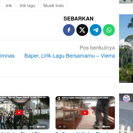
lirik
lirik lagu
Musik Indo
SEBARKAN
Pos berikutnya
Timnas
Baper, Lirik Lagu Bersamamu – Vierra