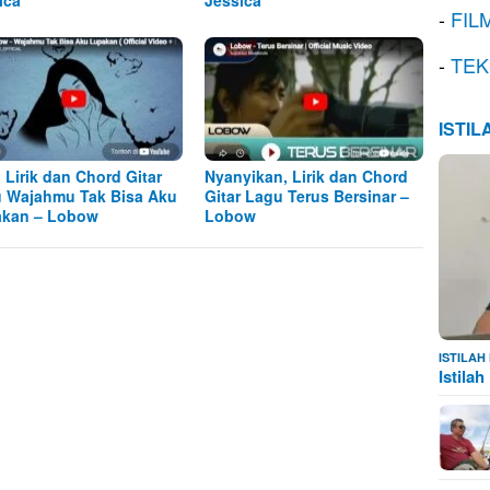
ica
Jessica
-
FIL
-
TEK
ISTI
, Lirik dan Chord Gitar
Nyanyikan, Lirik dan Chord
 Wajahmu Tak Bisa Aku
Gitar Lagu Terus Bersinar –
kan – Lobow
Lobow
ISTILA
Istila