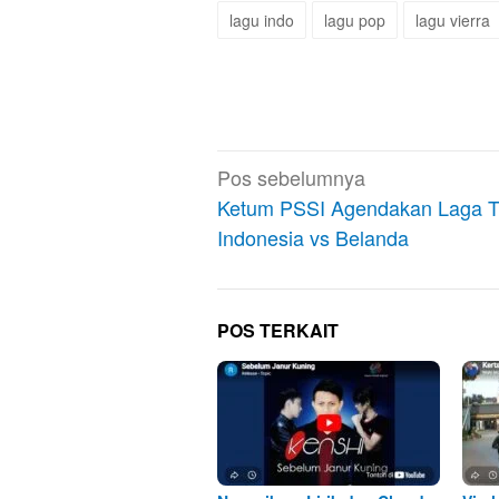
lagu indo
lagu pop
lagu vierra
Navigasi
Pos sebelumnya
pos
Ketum PSSI Agendakan Laga 
Indonesia vs Belanda
POS TERKAIT