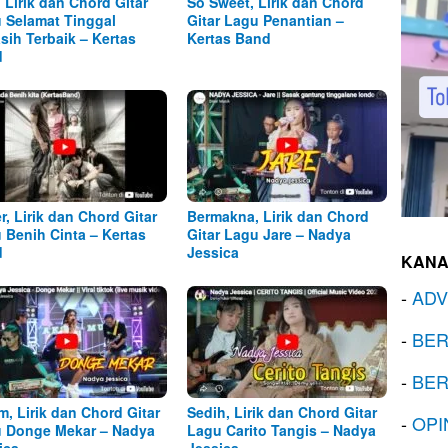
, Lirik dan Chord Gitar
So Sweet, Lirik dan Chord
 Selamat Tinggal
Gitar Lagu Penantian –
sih Terbaik – Kertas
Kertas Band
d
r, Lirik dan Chord Gitar
Bermakna, Lirik dan Chord
 Benih Cinta – Kertas
Gitar Lagu Jare – Nadya
d
Jessica
KANA
-
ADV
-
BER
-
BER
m, Lirik dan Chord Gitar
Sedih, Lirik dan Chord Gitar
-
OPI
 Donge Mekar – Nadya
Lagu Carito Tangis – Nadya