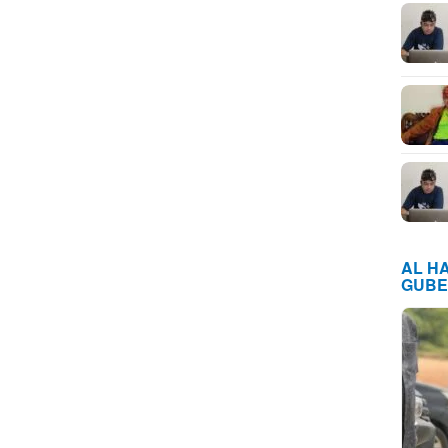
AL H
GUBE