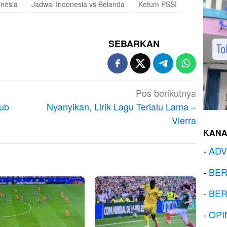
onesia
Jadwal Indonesia vs Belanda
Ketum PSSI
SEBARKAN
Pos berikutnya
lub
Nyanyikan, Lirik Lagu Terlalu Lama –
Vierra
KANA
-
ADV
-
BER
-
BER
-
OPI