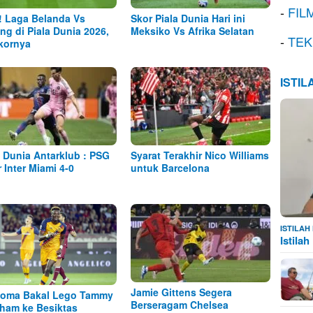
-
FIL
! Laga Belanda Vs
Skor Piala Dunia Hari ini
ng di Piala Dunia 2026,
Meksiko Vs Afrika Selatan
-
TEK
Skornya
ISTI
a Dunia Antarklub : PSG
Syarat Terakhir Nico Williams
r Inter Miami 4-0
untuk Barcelona
ISTILA
Istila
Jamie Gittens Segera
oma Bakal Lego Tammy
Berseragam Chelsea
ham ke Besiktas