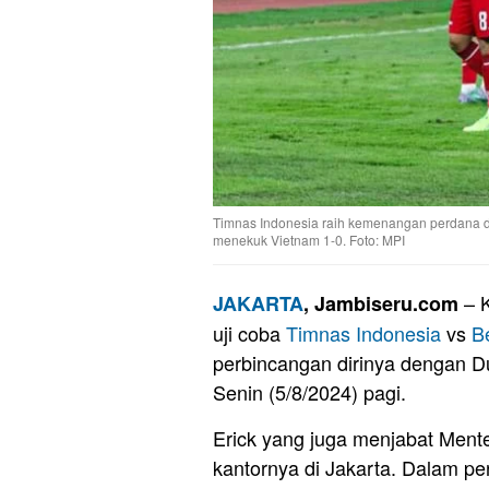
Timnas Indonesia raih kemenangan perdana di 
menekuk Vietnam 1-0. Foto: MPI
– K
JAKARTA
, Jambiseru.com
uji coba
Timnas
Indonesia
vs
B
perbincangan dirinya dengan D
Senin (5/8/2024) pagi.
Erick yang juga menjabat Ment
kantornya di Jakarta. Dalam p