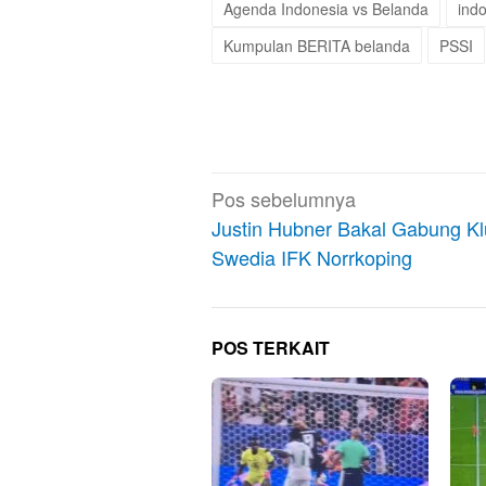
Agenda Indonesia vs Belanda
ind
Kumpulan BERITA belanda
PSSI
Navigasi
Pos sebelumnya
pos
Justin Hubner Bakal Gabung K
Swedia IFK Norrkoping
POS TERKAIT