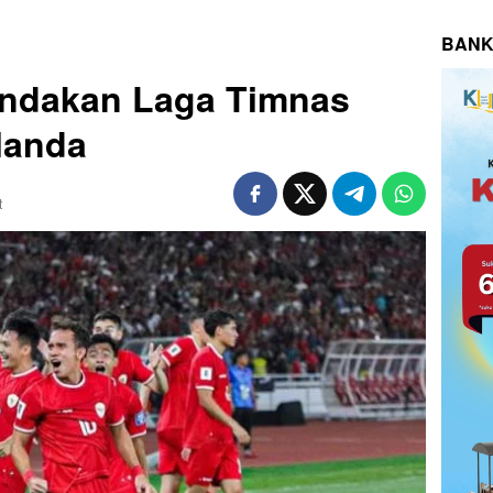
BANK
ndakan Laga Timnas
landa
t