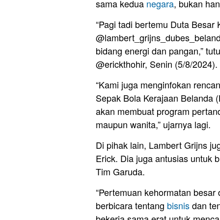
sama kedua
negara
, bukan han
“Pagi tadi bertemu Duta Besar 
@lambert_grijns_dubes_beland
bidang energi dan pangan,” tutu
@erickthohir, Senin (5/8/2024).
“Kami juga menginfokan rencan
Sepak Bola Kerajaan Belanda 
akan membuat program pertandi
maupun wanita,” ujarnya lagi.
Di pihak lain, Lambert Grijns
Erick. Dia juga antusias untu
Tim Garuda.
“Pertemuan kehormatan besar d
berbicara tentang
bisnis
dan ten
bekerja sama erat untuk menc