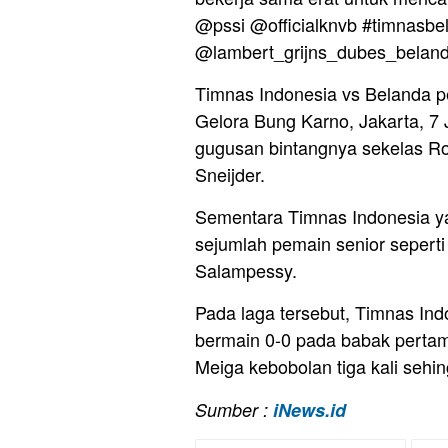
@pssi @officialknvb #timnasbel
@lambert_grijns_dubes_beland
Timnas Indonesia vs Belanda pe
Gelora Bung Karno, Jakarta, 7
gugusan bintangnya sekelas Ro
Sneijder.
Sementara Timnas Indonesia ya
sejumlah pemain senior sepert
Salampessy.
Pada laga tersebut, Timnas I
bermain 0-0 pada babak pertam
Meiga kebobolan tiga kali sehi
Sumber :
iNews.id