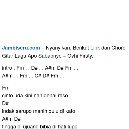
– Nyanyikan, Berikut
Lirik
dan Chord
Jambiseru.com
Gitar Lagu Apo Sababnyo – Ovhi Firsty.
intro : Fm . . D# . . A#m D# Fm . .
A#m . . Fm . . C# D# Fm . .
Fm
cinto uda kini nan denai raso
D#
indak sarupo manih dulu di kato
A#m D#
tingga di ujuang bibia di hati lupo