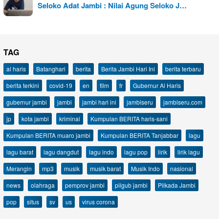
Seloko Adat Jambi : Nilai Agung Seloko J…
TAG
al haris
Batanghari
berita
Berita Jambi Hari Ini
berita terbaru
berita terkini
covid-19
en
film
fr
Gubernur Al Haris
gubernur jambi
jambi
jambi hari ini
jambiseru
jambiseru.com
jp
kota jambi
kriminal
Kumpulan BERITA haris-sani
Kumpulan BERITA muaro jambi
Kumpulan BERITA Tanjabbar
lagu
lagu barat
lagu dangdut
lagu indo
lagu pop
lirik
lirik lagu
Merangin
mp3
musik
musik barat
Musik Indo
nasional
news
olahraga
pemprov jambi
pilgub jambi
Pilkada Jambi
pop
situs
sv
us
virus corona