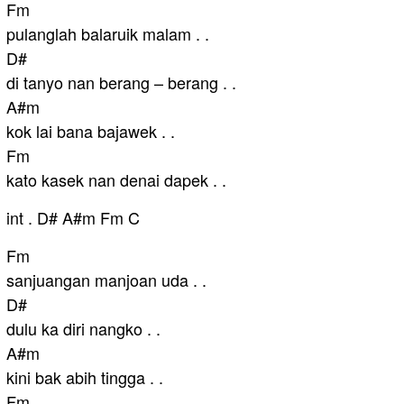
Fm
pulanglah balaruik malam . .
D#
di tanyo nan berang – berang . .
A#m
kok lai bana bajawek . .
Fm
kato kasek nan denai dapek . .
int . D# A#m Fm C
Fm
sanjuangan manjoan uda . .
D#
dulu ka diri nangko . .
A#m
kini bak abih tingga . .
Fm