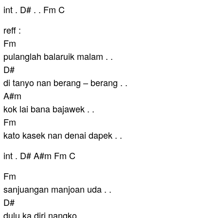
int . D# . . Fm C
reff :
Fm
pulanglah balaruik malam . .
D#
di tanyo nan berang – berang . .
A#m
kok lai bana bajawek . .
Fm
kato kasek nan denai dapek . .
int . D# A#m Fm C
Fm
sanjuangan manjoan uda . .
D#
dulu ka diri nangko . .