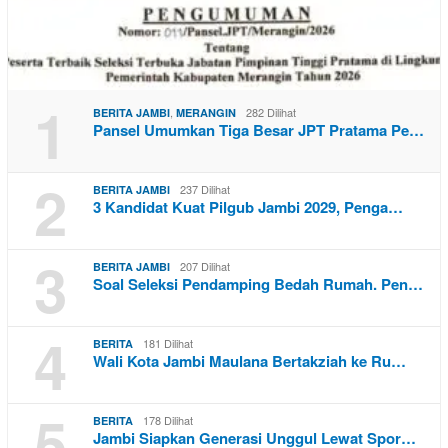
1
,
282 Dilihat
BERITA JAMBI
MERANGIN
Pansel Umumkan Tiga Besar JPT Pratama Pe…
2
237 Dilihat
BERITA JAMBI
3 Kandidat Kuat Pilgub Jambi 2029, Penga…
3
207 Dilihat
BERITA JAMBI
Soal Seleksi Pendamping Bedah Rumah. Pen…
4
181 Dilihat
BERITA
Wali Kota Jambi Maulana Bertakziah ke Ru…
5
178 Dilihat
BERITA
Jambi Siapkan Generasi Unggul Lewat Spor…