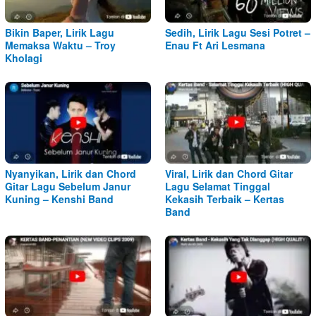
Bikin Baper, Lirik Lagu
Sedih, Lirik Lagu Sesi Potret –
Memaksa Waktu – Troy
Enau Ft Ari Lesmana
Kholagi
Nyanyikan, Lirik dan Chord
Viral, Lirik dan Chord Gitar
Gitar Lagu Sebelum Janur
Lagu Selamat Tinggal
Kuning – Kenshi Band
Kekasih Terbaik – Kertas
Band