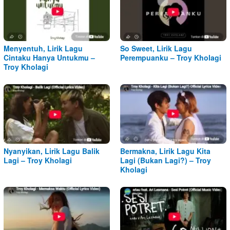
Menyentuh, Lirik Lagu
So Sweet, Lirik Lagu
Cintaku Hanya Untukmu –
Perempuanku – Troy Kholagi
Troy Kholagi
Nyanyikan, Lirik Lagu Balik
Bermakna, Lirik Lagu Kita
Lagi – Troy Kholagi
Lagi (Bukan Lagi?) – Troy
Kholagi