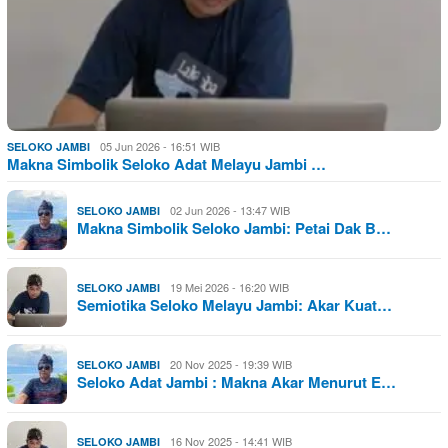
05 Jun 2026 - 16:51 WIB
SELOKO JAMBI
Makna Simbolik Seloko Adat Melayu Jambi …
02 Jun 2026 - 13:47 WIB
SELOKO JAMBI
Makna Simbolik Seloko Jambi: Petai Dak B…
19 Mei 2026 - 16:20 WIB
SELOKO JAMBI
Semiotika Seloko Melayu Jambi: Akar Kuat…
20 Nov 2025 - 19:39 WIB
SELOKO JAMBI
Seloko Adat Jambi : Makna Akar Menurut E…
16 Nov 2025 - 14:41 WIB
SELOKO JAMBI