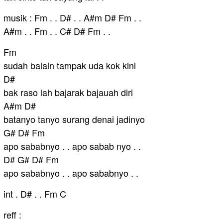
musik : Fm . . D# . . A#m D# Fm . .
A#m . . Fm . . C# D# Fm . .
Fm
sudah balain tampak uda kok kini
D#
bak raso lah bajarak bajauah diri
A#m D#
batanyo tanyo surang denai jadinyo
G# D# Fm
apo sababnyo . . apo sabab nyo . .
D# G# D# Fm
apo sababnyo . . apo sababnyo . .
int . D# . . Fm C
reff :