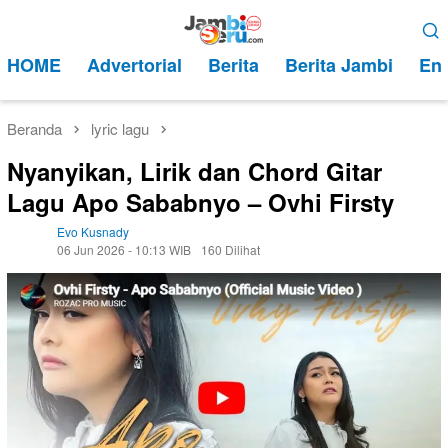
Loncat
Menu
ke
Mobile
HOME
Advertorial
Berita
Berita Jambi
Ent
konten
Beranda
lyric lagu
Nyanyikan, Lirik dan Chord Gitar
Lagu Apo Sababnyo – Ovhi Firsty
Evo Kusnady
06 Jun 2026 - 10:13 WIB
160 Dilihat