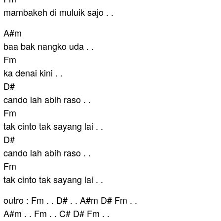
mambakeh di muluik sajo . .
A#m
baa bak nangko uda . .
Fm
ka denai kini . .
D#
cando lah abih raso . .
Fm
tak cinto tak sayang lai . .
D#
cando lah abih raso . .
Fm
tak cinto tak sayang lai . .
outro : Fm . . D# . . A#m D# Fm . .
A#m . . Fm . . C# D# Fm . .