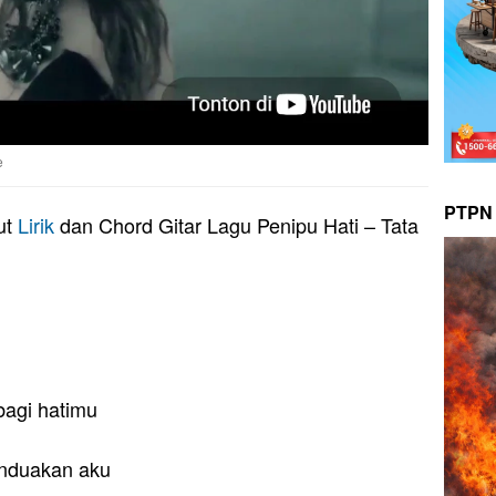
e
PTPN 
ut
Lirik
dan Chord Gitar Lagu Penipu Hati – Tata
bagi hatimu
enduakan aku