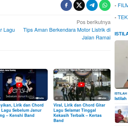
-
FIL
-
TEK
Pos berikutnya
ar Lagu
Tips Aman Berkendara Motor Listrik di
ISTI
Jalan Ramai
ISTILA
Istila
yikan, Lirik dan Chord
Viral, Lirik dan Chord Gitar
r Lagu Sebelum Janur
Lagu Selamat Tinggal
ng – Kenshi Band
Kekasih Terbaik – Kertas
Band