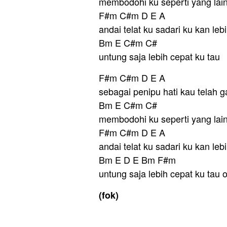
membodohi ku seperti yang lain 
F#m C#m D E A
andai telat ku sadari ku kan lebi
Bm E C#m C#
untung saja lebih cepat ku tau
F#m C#m D E A
sebagai penipu hati kau telah g
Bm E C#m C#
membodohi ku seperti yang lain 
F#m C#m D E A
andai telat ku sadari ku kan lebi
Bm E D E Bm F#m
untung saja lebih cepat ku tau o
(fok)