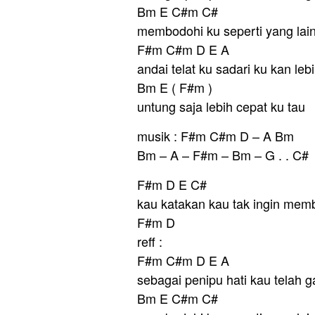
Bm E C#m C#
membodohi ku seperti yang lain 
F#m C#m D E A
andai telat ku sadari ku kan leb
Bm E ( F#m )
untung saja lebih cepat ku tau
musik : F#m C#m D – A Bm
Bm – A – F#m – Bm – G . . C#
F#m D E C#
kau katakan kau tak ingin mem
F#m D
reff :
F#m C#m D E A
sebagai penipu hati kau telah g
Bm E C#m C#