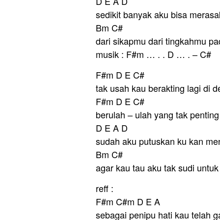
D E A D
sedikit banyak aku bisa meras
Bm C#
dari sikapmu dari tingkahmu pad
musik : F#m … . . D … . – C#
F#m D E C#
tak usah kau berakting lagi di
F#m D E C#
berulah – ulah yang tak pentin
D E A D
sudah aku putuskan ku kan me
Bm C#
agar kau tau aku tak sudi untuk 
reff :
F#m C#m D E A
sebagai penipu hati kau telah g