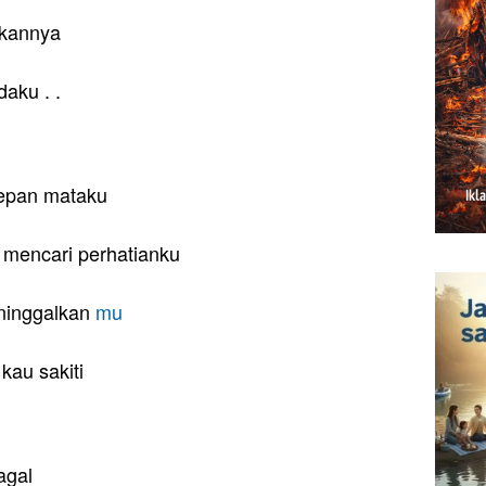
akannya
aku . .
 depan mataku
g mencari perhatianku
ninggalkan
mu
kau sakiti
agal