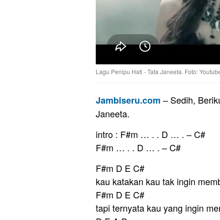
Lagu Penipu Hati - Tata Janeeta. Foto: Youtub
– Sedih, Berik
Jambiseru.com
Janeeta.
intro : F#m … . . D … . – C#
F#m … . . D … . – C#
F#m D E C#
kau katakan kau tak ingin mem
F#m D E C#
tapi ternyata kau yang ingin m