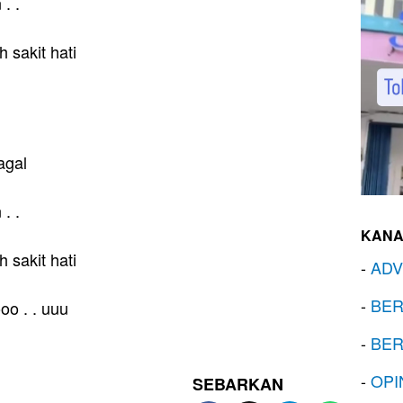
. .
h sakit hati
agal
. .
KANA
h sakit hati
-
ADV
-
BER
oo . . uuu
-
BER
-
OPI
SEBARKAN