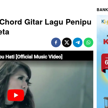
BANK
n Chord Gitar Lagu Penipu
eta