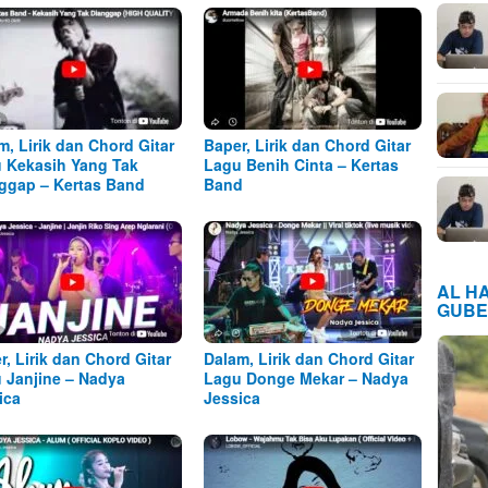
m, Lirik dan Chord Gitar
Baper, Lirik dan Chord Gitar
 Kekasih Yang Tak
Lagu Benih Cinta – Kertas
ggap – Kertas Band
Band
AL H
GUBE
r, Lirik dan Chord Gitar
Dalam, Lirik dan Chord Gitar
 Janjine – Nadya
Lagu Donge Mekar – Nadya
ica
Jessica