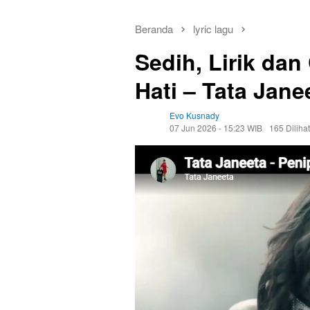
Beranda
lyric lagu
Sedih, Lirik da
Hati – Tata Jane
Evo Kusnady
07 Jun 2026 - 15:23 WIB
165 Dilihat