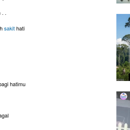
. .
ih
sakit
hati
bagi hatimu
agal