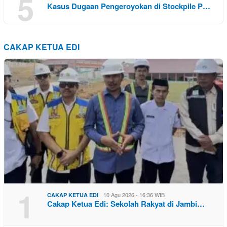
5
Kasus Dugaan Pengeroyokan di Stockpile P…
CAKAP KETUA EDI
1
10 Agu 2026 - 16:36 WIB
CAKAP KETUA EDI
Cakap Ketua Edi: Sekolah Rakyat di Jambi…