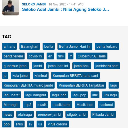
16 Nov 2025 - 14:41 WIB
SELOKO JAMBI
Seloko Adat Jambi : Nilai Agung Seloko J…
TAG
al haris
Batanghari
berita
Berita Jambi Hari Ini
berita terbaru
berita terkini
covid-19
en
film
fr
Gubernur Al Haris
gubernur jambi
jambi
jambi hari ini
jambiseru
jambiseru.com
jp
kota jambi
kriminal
Kumpulan BERITA haris-sani
Kumpulan BERITA muaro jambi
Kumpulan BERITA Tanjabbar
lagu
lagu barat
lagu dangdut
lagu indo
lagu pop
lirik
lirik lagu
Merangin
mp3
musik
musik barat
Musik Indo
nasional
news
olahraga
pemprov jambi
pilgub jambi
Pilkada Jambi
pop
situs
sv
us
virus corona