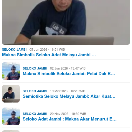
05 Jun 2026 - 16:51 WIB
SELOKO JAMBI
Makna Simbolik Seloko Adat Melayu Jambi …
02 Jun 2026 - 13:47 WIB
SELOKO JAMBI
Makna Simbolik Seloko Jambi: Petai Dak B…
19 Mei 2026 - 16:20 WIB
SELOKO JAMBI
Semiotika Seloko Melayu Jambi: Akar Kuat…
20 Nov 2025 - 19:39 WIB
SELOKO JAMBI
Seloko Adat Jambi : Makna Akar Menurut E…