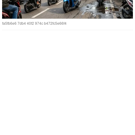
fa5fb6e6 7db4 40f2 974c b472fc5e66f4