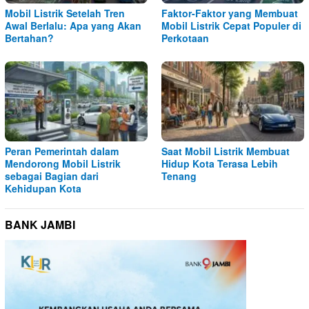
Mobil Listrik Setelah Tren
Faktor-Faktor yang Membuat
Awal Berlalu: Apa yang Akan
Mobil Listrik Cepat Populer di
Bertahan?
Perkotaan
Peran Pemerintah dalam
Saat Mobil Listrik Membuat
Mendorong Mobil Listrik
Hidup Kota Terasa Lebih
sebagai Bagian dari
Tenang
Kehidupan Kota
BANK JAMBI