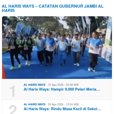
AL HARIS WAYS – CATATAN GUBERNUR JAMBI AL
HARIS
1
10 Agu 2026 - 03:08 WIB
AL HARIS WAYS
Al Haris Ways: Hampir 9.000 Pelari Meria…
2
09 Agu 2026 - 15:24 WIB
AL HARIS WAYS
Al Haris Ways: Rindu Masa Kecil di Sekol…