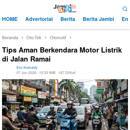
Loncat
Menu
ke
Mobile
HOME
Advertorial
Berita
Berita Jambi
Ent
konten
Beranda
Oto-Tek
Otomotif
Tips Aman Berkendara Motor Listrik
di Jalan Ramai
Evo Kusnady
07 Jun 2026 - 15:33 WIB
197 Dilihat