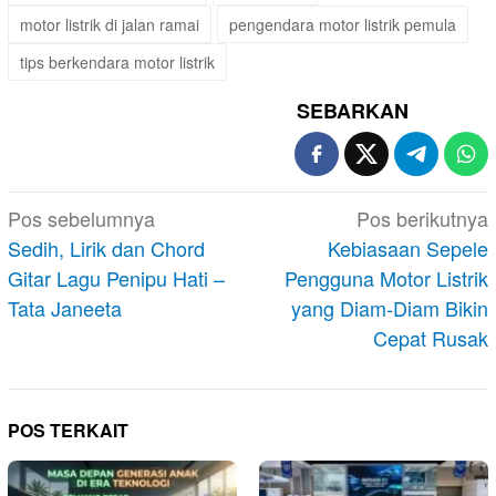
motor listrik di jalan ramai
pengendara motor listrik pemula
tips berkendara motor listrik
SEBARKAN
Navigasi
Pos sebelumnya
Pos berikutnya
pos
Sedih, Lirik dan Chord
Kebiasaan Sepele
Gitar Lagu Penipu Hati –
Pengguna Motor Listrik
Tata Janeeta
yang Diam-Diam Bikin
Cepat Rusak
POS TERKAIT