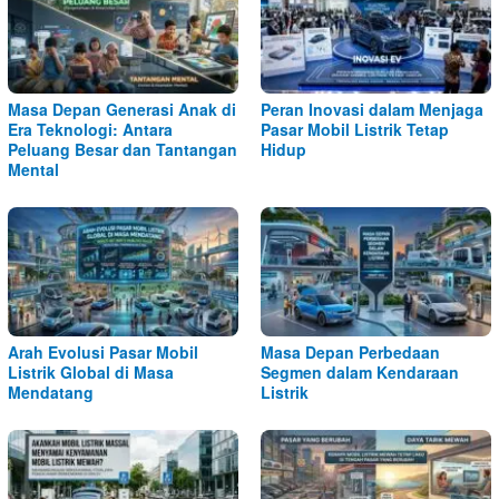
Masa Depan Generasi Anak di
Peran Inovasi dalam Menjaga
Era Teknologi: Antara
Pasar Mobil Listrik Tetap
Peluang Besar dan Tantangan
Hidup
Mental
Arah Evolusi Pasar Mobil
Masa Depan Perbedaan
Listrik Global di Masa
Segmen dalam Kendaraan
Mendatang
Listrik