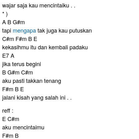
wajar saja kau mencintaiku . .
* )
A B G#m
tapi
mengapa
tak juga kau putuskan
C#m F#m B E
kekasihmu itu dan kembali padaku
E7 A
jika terus begini
B G#m C#m
aku pasti takkan tenang
F#m B E
jalani kisah yang salah ini . .
reff :
E C#m
aku mencintaimu
F#m B