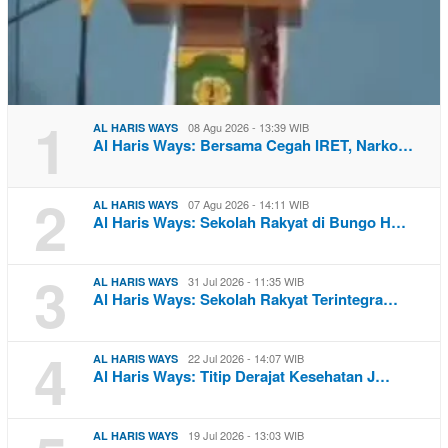
1
08 Agu 2026 - 13:39 WIB
AL HARIS WAYS
Al Haris Ways: Bersama Cegah IRET, Narko…
2
07 Agu 2026 - 14:11 WIB
AL HARIS WAYS
Al Haris Ways: Sekolah Rakyat di Bungo H…
3
31 Jul 2026 - 11:35 WIB
AL HARIS WAYS
Al Haris Ways: Sekolah Rakyat Terintegra…
4
22 Jul 2026 - 14:07 WIB
AL HARIS WAYS
Al Haris Ways: Titip Derajat Kesehatan J…
19 Jul 2026 - 13:03 WIB
AL HARIS WAYS