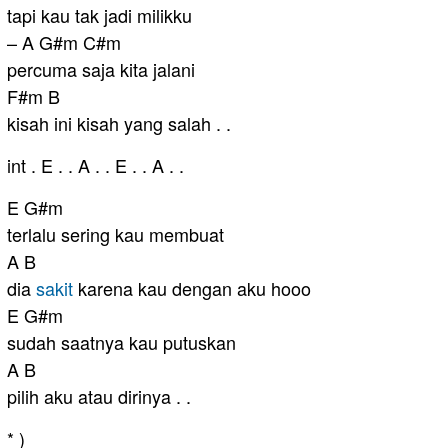
tapi kau tak jadi milikku
– A G#m C#m
percuma saja kita jalani
F#m B
kisah ini kisah yang salah . .
int . E . . A . . E . . A . .
E G#m
terlalu sering kau membuat
A B
dia
sakit
karena kau dengan aku hooo
E G#m
sudah saatnya kau putuskan
A B
pilih aku atau dirinya . .
* )