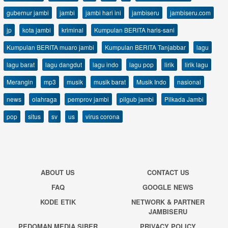
gubernur jambi
jambi
jambi hari ini
jambiseru
jambiseru.com
jp
kota jambi
kriminal
Kumpulan BERITA haris-sani
Kumpulan BERITA muaro jambi
Kumpulan BERITA Tanjabbar
lagu
lagu barat
lagu dangdut
lagu indo
lagu pop
lirik
lirik lagu
Merangin
mp3
musik
musik barat
Musik Indo
nasional
news
olahraga
pemprov jambi
pilgub jambi
Pilkada Jambi
pop
situs
sv
us
virus corona
ABOUT US
CONTACT US
FAQ
GOOGLE NEWS
KODE ETIK
NETWORK & PARTNER
JAMBISERU
PEDOMAN MEDIA SIBER
PRIVACY POLICY