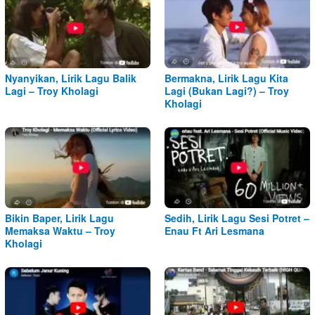
Nyanyikan, Lirik Lagu Balik
Bermakna, Lirik Lagu Kita
Lagi – Troy Kholagi
Lagi (Bukan Lagi?) – Troy
Kholagi
Bikin Baper, Lirik Lagu
Sedih, Lirik Lagu Sesi Potret –
Memaksa Waktu – Troy
Enau Ft Ari Lesmana
Kholagi