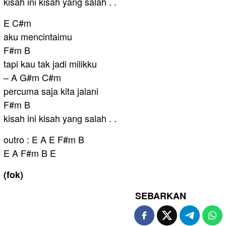
kisah ini kisah yang salah . .
E C#m
aku mencintaimu
F#m B
tapi kau tak jadi milikku
– A G#m C#m
percuma saja kita jalani
F#m B
kisah ini kisah yang salah . .
outro : E A E F#m B
E A F#m B E
(fok)
SEBARKAN