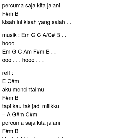
percuma saja kita jalani
F#m B
kisah ini kisah yang salah . .
musik : Em G C A/C# B . .
hooo . . .
Em G C Am F#m B . .
ooo . . . hooo . . .
reff :
E C#m
aku mencintaimu
F#m B
tapi kau tak jadi milikku
– A G#m C#m
percuma saja kita jalani
F#m B