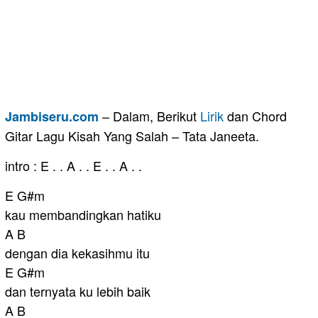
– Dalam, Berikut
Lirik
dan Chord
Jambiseru.com
Gitar Lagu Kisah Yang Salah – Tata Janeeta.
intro : E . . A . . E . . A . .
E G#m
kau membandingkan hatiku
A B
dengan dia kekasihmu itu
E G#m
dan ternyata ku lebih baik
A B