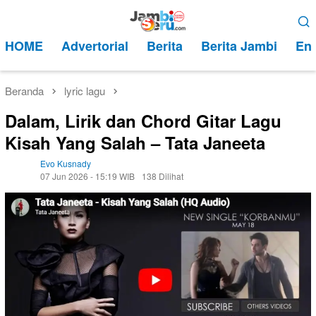
Loncat
Menu
ke
Mobile
HOME
Advertorial
Berita
Berita Jambi
Ent
konten
Beranda
lyric lagu
Dalam, Lirik dan Chord Gitar Lagu
Kisah Yang Salah – Tata Janeeta
Evo Kusnady
07 Jun 2026 - 15:19 WIB
138 Dilihat