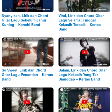
Nyanyikan, Lirik dan Chord
Viral, Lirik dan Chord Gitar
Gitar Lagu Sebelum Janur
Lagu Selamat Tinggal
Kuning – Kenshi Band
Kekasih Terbaik – Kertas
Band
So Sweet, Lirik dan Chord
Dalam, Lirik dan Chord Gitar
Gitar Lagu Penantian – Kertas
Lagu Kekasih Yang Tak
Band
Dianggap – Kertas Band