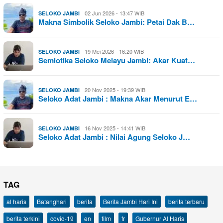
02 Jun 2026 - 13:47 WIB
SELOKO JAMBI
Makna Simbolik Seloko Jambi: Petai Dak B…
19 Mei 2026 - 16:20 WIB
SELOKO JAMBI
Semiotika Seloko Melayu Jambi: Akar Kuat…
20 Nov 2025 - 19:39 WIB
SELOKO JAMBI
Seloko Adat Jambi : Makna Akar Menurut E…
16 Nov 2025 - 14:41 WIB
SELOKO JAMBI
Seloko Adat Jambi : Nilai Agung Seloko J…
TAG
al haris
Batanghari
berita
Berita Jambi Hari Ini
berita terbaru
berita terkini
covid-19
en
film
fr
Gubernur Al Haris