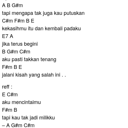
A B G#m
tapi mengapa tak juga kau putuskan
C#m F#m B E
kekasihmu itu dan kembali padaku
E7 A
jika terus begini
B G#m C#m
aku pasti takkan tenang
F#m B E
jalani kisah yang salah ini . .
reff :
E C#m
aku mencintaimu
F#m B
tapi kau tak jadi milikku
– A G#m C#m