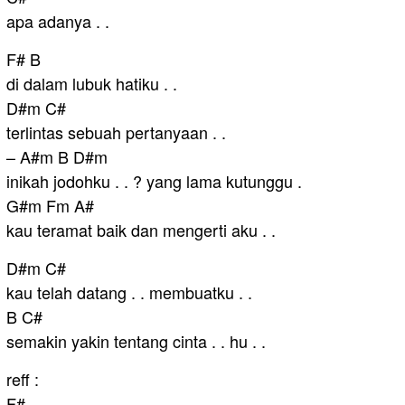
apa adanya . .
F# B
di dalam lubuk hatiku . .
D#m C#
terlintas sebuah pertanyaan . .
– A#m B D#m
inikah jodohku . . ? yang lama kutunggu .
G#m Fm A#
kau teramat baik dan mengerti aku . .
D#m C#
kau telah datang . . membuatku . .
B C#
semakin yakin tentang cinta . . hu . .
reff :
F#