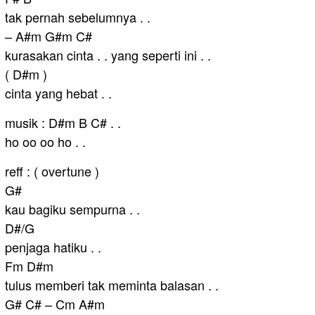
tak pernah sebelumnya . .
– A#m G#m C#
kurasakan cinta . . yang seperti ini . .
( D#m )
cinta yang hebat . .
musik : D#m B C# . .
ho oo oo ho . .
reff : ( overtune )
G#
kau bagiku sempurna . .
D#/G
penjaga hatiku . .
Fm D#m
tulus memberi tak meminta balasan . .
G# C# – Cm A#m