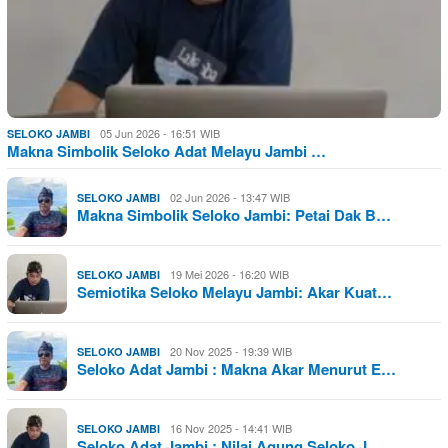
05 Jun 2026 - 16:51 WIB
SELOKO JAMBI
Makna Simbolik Seloko Adat Melayu Jambi …
02 Jun 2026 - 13:47 WIB
SELOKO JAMBI
Makna Simbolik Seloko Jambi: Petai Dak B…
19 Mei 2026 - 16:20 WIB
SELOKO JAMBI
Semiotika Seloko Melayu Jambi: Akar Kuat…
20 Nov 2025 - 19:39 WIB
SELOKO JAMBI
Seloko Adat Jambi : Makna Akar Menurut E…
16 Nov 2025 - 14:41 WIB
SELOKO JAMBI
Seloko Adat Jambi : Nilai Agung Seloko J…