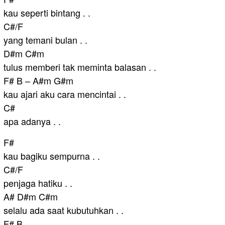
kau seperti bintang . .
C#/F
yang temani bulan . .
D#m C#m
tulus memberi tak meminta balasan . .
F# B – A#m G#m
kau ajari aku cara mencintai . .
C#
apa adanya . .
F#
kau bagiku sempurna . .
C#/F
penjaga hatiku . .
A# D#m C#m
selalu ada saat kubutuhkan . .
F# B