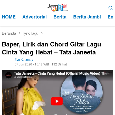
Loncat
Menu
ke
Mobile
HOME
Advertorial
Berita
Berita Jambi
Ent
konten
Beranda
lyric lagu
Baper, Lirik dan Chord Gitar Lagu
Cinta Yang Hebat – Tata Janeeta
Evo Kusnady
07 Jun 2026 - 15:18 WIB
132 Dilihat