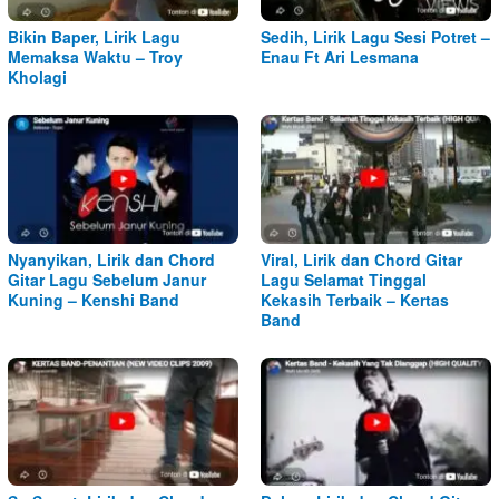
Bikin Baper, Lirik Lagu
Sedih, Lirik Lagu Sesi Potret –
Memaksa Waktu – Troy
Enau Ft Ari Lesmana
Kholagi
Nyanyikan, Lirik dan Chord
Viral, Lirik dan Chord Gitar
Gitar Lagu Sebelum Janur
Lagu Selamat Tinggal
Kuning – Kenshi Band
Kekasih Terbaik – Kertas
Band