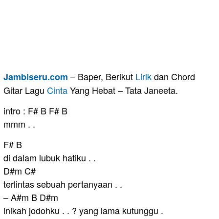
– Baper, Berikut
Lirik
dan Chord
Jambiseru.com
Gitar Lagu
Cinta
Yang Hebat – Tata Janeeta.
intro : F# B F# B
mmm . .
F# B
di dalam lubuk hatiku . .
D#m C#
terlintas sebuah pertanyaan . .
– A#m B D#m
inikah jodohku . . ? yang lama kutunggu .