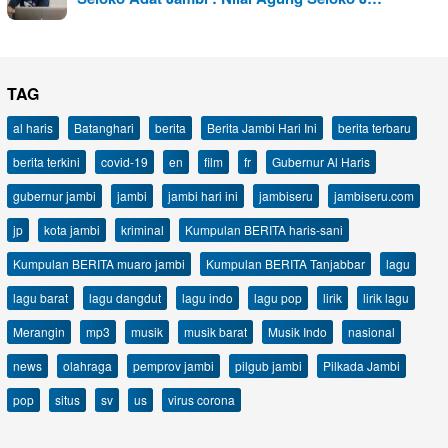
TAG
al haris
Batanghari
berita
Berita Jambi Hari Ini
berita terbaru
berita terkini
covid-19
en
film
fr
Gubernur Al Haris
gubernur jambi
jambi
jambi hari ini
jambiseru
jambiseru.com
jp
kota jambi
kriminal
Kumpulan BERITA haris-sani
Kumpulan BERITA muaro jambi
Kumpulan BERITA Tanjabbar
lagu
lagu barat
lagu dangdut
lagu indo
lagu pop
lirik
lirik lagu
Merangin
mp3
musik
musik barat
Musik Indo
nasional
news
olahraga
pemprov jambi
pilgub jambi
Pilkada Jambi
pop
situs
sv
us
virus corona