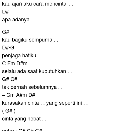
kau ajari aku cara mencintai . .
D#
apa adanya . .
G#
kau bagiku sempurna . .
D#/G
penjaga hatiku . .
C Fm D#m
selalu ada saat kubutuhkan . .
G# C#
tak pernah sebelumnya . .
– Cm A#m D#
kurasakan cinta . . yang seperti ini . .
( G# )
cinta yang hebat . .
outro : G# C# G# . .