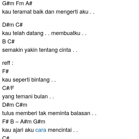
G#m Fm A#
kau teramat baik dan mengerti aku . .
D#m C#
kau telah datang . . membuatku . .
B C#
semakin yakin tentang cinta . .
reff :
F#
kau seperti bintang . .
C#/F
yang temani bulan . .
D#m C#m
tulus memberi tak meminta balasan . .
F# B – A#m G#m
kau ajari aku
cara
mencintai . .
C#