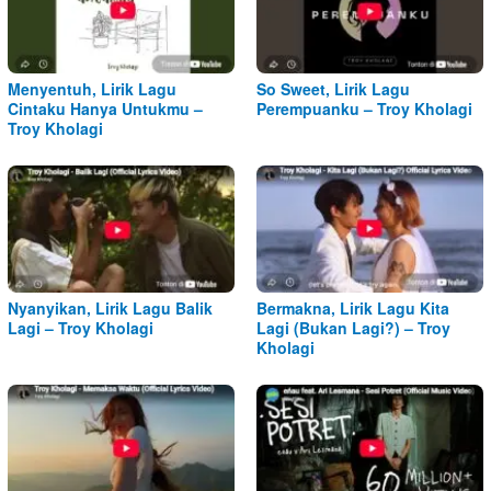
Menyentuh, Lirik Lagu
So Sweet, Lirik Lagu
Cintaku Hanya Untukmu –
Perempuanku – Troy Kholagi
Troy Kholagi
Nyanyikan, Lirik Lagu Balik
Bermakna, Lirik Lagu Kita
Lagi – Troy Kholagi
Lagi (Bukan Lagi?) – Troy
Kholagi