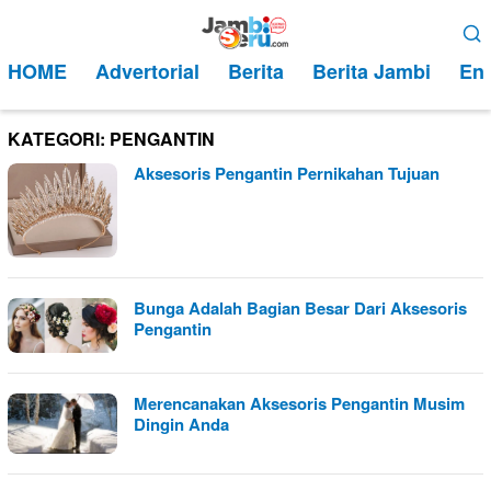
Loncat
Menu
ke
Mobile
HOME
Advertorial
Berita
Berita Jambi
Ent
konten
KATEGORI:
PENGANTIN
Aksesoris Pengantin Pernikahan Tujuan
Bunga Adalah Bagian Besar Dari Aksesoris
Pengantin
Merencanakan Aksesoris Pengantin Musim
Dingin Anda