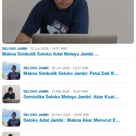
05 Jun 2026 - 16:51 WIB
SELOKO JAMBI
Makna Simbolik Seloko Adat Melayu Jambi …
02 Jun 2026 - 13:47 WIB
SELOKO JAMBI
Makna Simbolik Seloko Jambi: Petai Dak B…
19 Mei 2026 - 16:20 WIB
SELOKO JAMBI
Semiotika Seloko Melayu Jambi: Akar Kuat…
20 Nov 2025 - 19:39 WIB
SELOKO JAMBI
Seloko Adat Jambi : Makna Akar Menurut E…