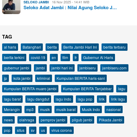
16 Nov 2025 - 14:41 WIB
SELOKO JAMBI
Seloko Adat Jambi : Nilai Agung Seloko J…
TAG
al haris
Batanghari
berita
Berita Jambi Hari Ini
berita terbaru
berita terkini
covid-19
en
film
fr
Gubernur Al Haris
gubernur jambi
jambi
jambi hari ini
jambiseru
jambiseru.com
jp
kota jambi
kriminal
Kumpulan BERITA haris-sani
Kumpulan BERITA muaro jambi
Kumpulan BERITA Tanjabbar
lagu
lagu barat
lagu dangdut
lagu indo
lagu pop
lirik
lirik lagu
Merangin
mp3
musik
musik barat
Musik Indo
nasional
news
olahraga
pemprov jambi
pilgub jambi
Pilkada Jambi
pop
situs
sv
us
virus corona