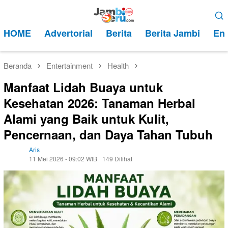
Loncat
Menu
ke
Mobile
HOME
Advertorial
Berita
Berita Jambi
Ent
konten
Beranda
Entertainment
Health
Manfaat Lidah Buaya untuk
Kesehatan 2026: Tanaman Herbal
Alami yang Baik untuk Kulit,
Pencernaan, dan Daya Tahan Tubuh
Aris
11 Mei 2026 - 09:02 WIB
149 Dilihat