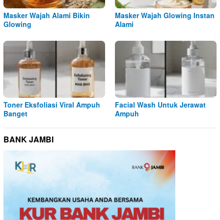
Masker Wajah Alami Bikin
Masker Wajah Glowing Instan
Glowing
Alami
Toner Eksfoliasi Viral Ampuh
Facial Wash Untuk Jerawat
Banget
Ampuh
BANK JAMBI