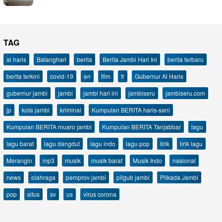
TAG
al haris
Batanghari
berita
Berita Jambi Hari Ini
berita terbaru
berita terkini
covid-19
en
film
fr
Gubernur Al Haris
gubernur jambi
jambi
jambi hari ini
jambiseru
jambiseru.com
jp
kota jambi
kriminal
Kumpulan BERITA haris-sani
Kumpulan BERITA muaro jambi
Kumpulan BERITA Tanjabbar
lagu
lagu barat
lagu dangdut
lagu indo
lagu pop
lirik
lirik lagu
Merangin
mp3
musik
musik barat
Musik Indo
nasional
news
olahraga
pemprov jambi
pilgub jambi
Pilkada Jambi
pop
situs
sv
us
virus corona