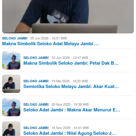
05 Jun 2026 - 16:51 WIB
SELOKO JAMBI
Makna Simbolik Seloko Adat Melayu Jambi …
02 Jun 2026 - 13:47 WIB
SELOKO JAMBI
Makna Simbolik Seloko Jambi: Petai Dak B…
19 Mei 2026 - 16:20 WIB
SELOKO JAMBI
Semiotika Seloko Melayu Jambi: Akar Kuat…
20 Nov 2025 - 19:39 WIB
SELOKO JAMBI
Seloko Adat Jambi : Makna Akar Menurut E…
16 Nov 2025 - 14:41 WIB
SELOKO JAMBI
Seloko Adat Jambi : Nilai Agung Seloko J…