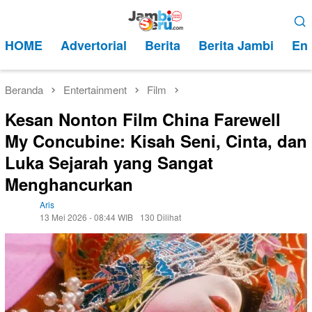
Loncat
Menu
ke
Mobile
HOME
Advertorial
Berita
Berita Jambi
Ent
konten
Beranda
Entertainment
Film
Kesan Nonton Film China Farewell
My Concubine: Kisah Seni, Cinta, dan
Luka Sejarah yang Sangat
Menghancurkan
Aris
13 Mei 2026 - 08:44 WIB
130 Dilihat