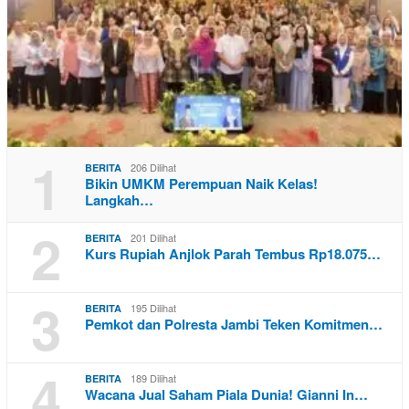
1
206 Dilihat
BERITA
Bikin UMKM Perempuan Naik Kelas!
Langkah…
2
201 Dilihat
BERITA
Kurs Rupiah Anjlok Parah Tembus Rp18.075…
3
195 Dilihat
BERITA
Pemkot dan Polresta Jambi Teken Komitmen…
4
189 Dilihat
BERITA
Wacana Jual Saham Piala Dunia! Gianni In…