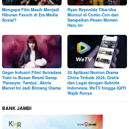
Mengapa Film Masih Menjadi
Ryan Reynolds Tiba-tiba
Hiburan Favorit di Era Media
Muncul di Comic-Con dan
Sosial?
Sampaikan Pesan Momen
Haru Ini
Geger Industri Film! Sutradara
20 Aplikasi Nonton Drama
Train to Busan Resmi Garap
China Terbaik 2026, Gratis
‘Parasyte: Tamiya’, Aktris
dan Legal dengan Subtitle
Marvel Ini Jadi Bintang Utama
Indonesia, WeTV hingga iQIYI
Wajib Punya
BANK JAMBI