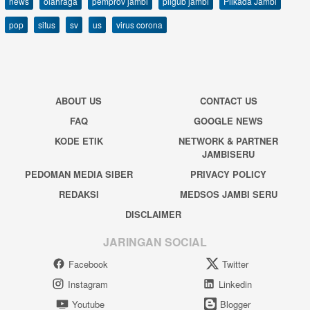
news
olahraga
pemprov jambi
pilgub jambi
Pilkada Jambi
pop
situs
sv
us
virus corona
ABOUT US
CONTACT US
FAQ
GOOGLE NEWS
KODE ETIK
NETWORK & PARTNER
JAMBISERU
PEDOMAN MEDIA SIBER
PRIVACY POLICY
REDAKSI
MEDSOS JAMBI SERU
DISCLAIMER
JARINGAN SOCIAL
Facebook
Twitter
Instagram
Linkedin
Youtube
Blogger