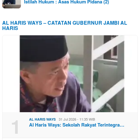
Istilah Hukum : Asas Hukum Pidana (2)
AL HARIS WAYS – CATATAN GUBERNUR JAMBI AL
HARIS
1
31 Jul 2026 - 11:35 WIB
AL HARIS WAYS
Al Haris Ways: Sekolah Rakyat Terintegra…