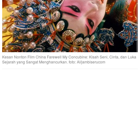
Kesan Nonton Film China Farewell My Concubine: Kisah Seni, Cinta, dan Luka
Sejarah yang Sangat Menghancurkan. foto: AI/jambiserucom