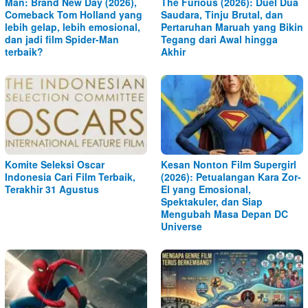
Man: Brand New Day (2026),
The Furious (2026): Duel Dua
Comeback Tom Holland yang
Saudara, Tinju Brutal, dan
lebih gelap, lebih emosional,
Pertaruhan Maruah yang Bikin
dan jadi film Spider-Man
Tegang dari Awal hingga
terbaik?
Akhir
Komite Seleksi Oscar
Kesan Nonton Film Supergirl
Indonesia Cari Film Terbaik,
(2026): Petualangan Kara Zor-
Terakhir 31 Agustus
El yang Emosional,
Spektakuler, dan Siap
Mengubah Masa Depan DC
Universe