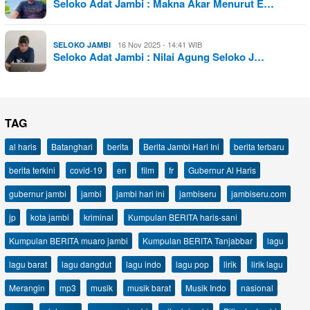
Seloko Adat Jambi : Makna Akar Menurut E…
16 Nov 2025 - 14:41 WIB
SELOKO JAMBI
Seloko Adat Jambi : Nilai Agung Seloko J…
TAG
al haris
Batanghari
berita
Berita Jambi Hari Ini
berita terbaru
berita terkini
covid-19
en
film
fr
Gubernur Al Haris
gubernur jambi
jambi
jambi hari ini
jambiseru
jambiseru.com
jp
kota jambi
kriminal
Kumpulan BERITA haris-sani
Kumpulan BERITA muaro jambi
Kumpulan BERITA Tanjabbar
lagu
lagu barat
lagu dangdut
lagu indo
lagu pop
lirik
lirik lagu
Merangin
mp3
musik
musik barat
Musik Indo
nasional