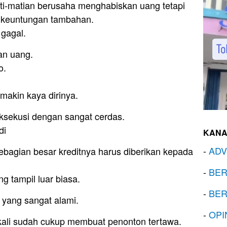
i-matian berusaha menghabiskan uang tetapi
n keuntungan tambahan.
 gagal.
an uang.
o.
makin kaya dirinya.
eksekusi dengan sangat cerdas.
di
KANA
-
ADV
 sebagian besar kreditnya harus diberikan kepada
-
BER
 tampil luar biasa.
-
BER
yang sangat alami.
-
OPI
 kali sudah cukup membuat penonton tertawa.