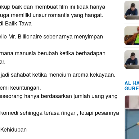
kup baik dan membuat film ini tidak hanya
juga memiliki unsur romantis yang hangat.
di Balik Tawa
llo Mr. Billionaire sebenarnya menyimpan
imana manusia berubah ketika berhadapan
ar.
enjadi sahabat ketika mencium aroma kekayaan.
AL H
demi keuntungan.
GUBE
seseorang hanya berdasarkan jumlah uang yang
komedi sehingga terasa ringan, tetapi pesannya
 Kehidupan