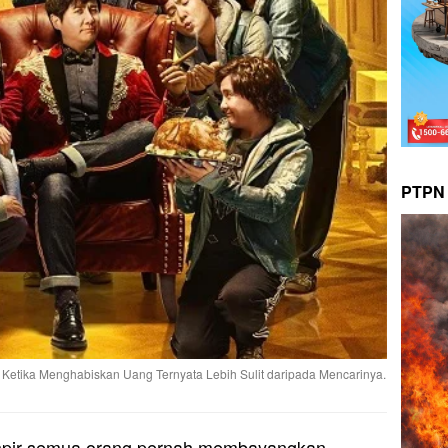
PTPN 
e: Ketika Menghabiskan Uang Ternyata Lebih Sulit daripada Mencarinya.
pir semua orang pernah membayangkan