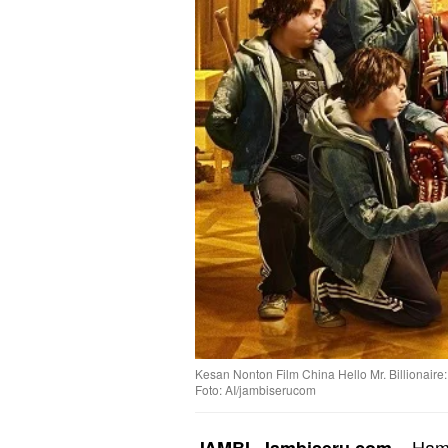
Kesan Nonton Film China Hello Mr. Billionair
Foto: AI/jambiserucom
– Ham
JAMBI, Jambiseru.com