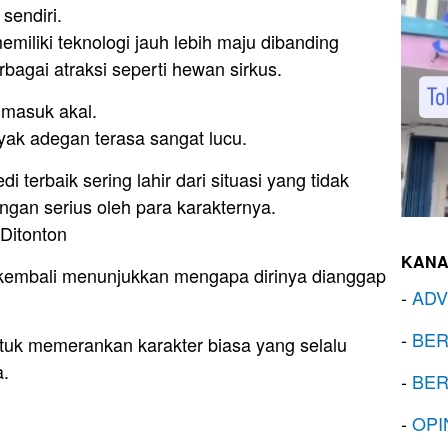
sendiri.
miliki teknologi jauh lebih maju dibanding
agai atraksi seperti hewan sirkus.
k masuk akal.
yak adegan terasa sangat lucu.
terbaik sering lahir dari situasi yang tidak
ngan serius oleh para karakternya.
Ditonton
KANA
embali menunjukkan mengapa dirinya dianggap
-
ADV
-
BER
tuk memerankan karakter biasa yang selalu
a.
-
BER
-
OPI