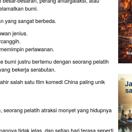
besar-besaran, perang antargalaksi, atau
elamatkan bumi.
an yang sangat berbeda.
uwan jenius.
rcanggih.
g memimpin perlawanan.
ke bumi justru bertemu dengan seorang pelatih
yang bekerja serabutan.
lahir salah satu film komedi China paling unik
 seorang pelatih atraksi monyet yang hidupnya
nnya tidak jelas, dan setiap hari terasa seperti