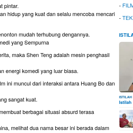
-
FIL
 pintar.
han hidup yang kuat dan selalu mencoba mencari
-
TEK
penonton mudah terhubung dengannya.
ISTI
omedi yang Sempurna
erita, maka Shen Teng adalah mesin penghasil
n energi komedi yang luar biasa.
lm ini muncul dari interaksi antara Huang Bo dan
ISTILA
ng sangat kuat.
Istila
membuat berbagai situasi absurd terasa
ina, melihat dua nama besar ini berada dalam