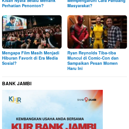
Kisah Nyata Selalu Menarik
Mempengaruhi Cara Pandang
Perhatian Penonton?
Masyarakat?
Mengapa Film Masih Menjadi
Ryan Reynolds Tiba-tiba
Hiburan Favorit di Era Media
Muncul di Comic-Con dan
Sosial?
Sampaikan Pesan Momen
Haru Ini
BANK JAMBI