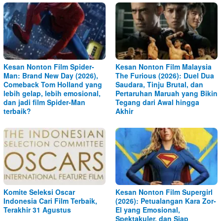
Kesan Nonton Film Spider-
Kesan Nonton Film Malaysia
Man: Brand New Day (2026),
The Furious (2026): Duel Dua
Comeback Tom Holland yang
Saudara, Tinju Brutal, dan
lebih gelap, lebih emosional,
Pertaruhan Maruah yang Bikin
dan jadi film Spider-Man
Tegang dari Awal hingga
terbaik?
Akhir
Komite Seleksi Oscar
Kesan Nonton Film Supergirl
Indonesia Cari Film Terbaik,
(2026): Petualangan Kara Zor-
Terakhir 31 Agustus
El yang Emosional,
Spektakuler, dan Siap