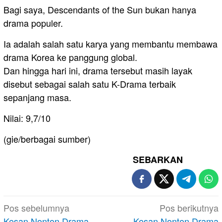
Bagi saya, Descendants of the Sun bukan hanya
drama populer.
Ia adalah salah satu karya yang membantu membawa
drama Korea ke panggung global.
Dan hingga hari ini, drama tersebut masih layak
disebut sebagai salah satu K-Drama terbaik
sepanjang masa.
Nilai: 9,7/10
(gie/berbagai sumber)
SEBARKAN
Navigasi
Pos sebelumnya
Pos berikutnya
pos
Kesan Nonton Drama
Kesan Nonton Drama