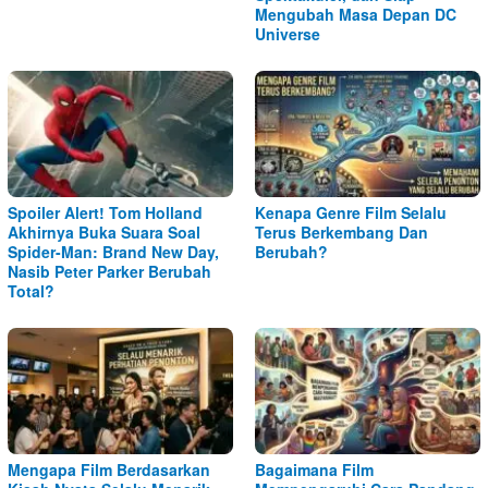
Mengubah Masa Depan DC
Universe
Spoiler Alert! Tom Holland
Kenapa Genre Film Selalu
Akhirnya Buka Suara Soal
Terus Berkembang Dan
Spider-Man: Brand New Day,
Berubah?
Nasib Peter Parker Berubah
Total?
Mengapa Film Berdasarkan
Bagaimana Film