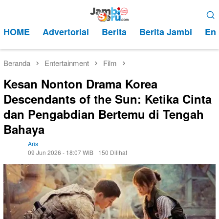
Loncat
Menu
ke
Mobile
HOME
Advertorial
Berita
Berita Jambi
Ent
konten
Beranda
Entertainment
Film
Kesan Nonton Drama Korea
Descendants of the Sun: Ketika Cinta
dan Pengabdian Bertemu di Tengah
Bahaya
Aris
09 Jun 2026 - 18:07 WIB
150 Dilihat