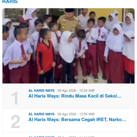
HARIS
1
09 Agu 2026 - 15:24 WIB
AL HARIS WAYS
Al Haris Ways: Rindu Masa Kecil di Sekol…
2
08 Agu 2026 - 13:39 WIB
AL HARIS WAYS
Al Haris Ways: Bersama Cegah IRET, Narko…