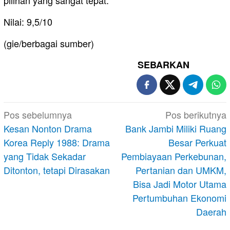
pilihan yang sangat tepat.
Nilai: 9,5/10
(gie/berbagai sumber)
SEBARKAN
Navigasi
Pos sebelumnya
Pos berikutnya
pos
Kesan Nonton Drama
Bank Jambi Miliki Ruang
Korea Reply 1988: Drama
Besar Perkuat
yang Tidak Sekadar
Pembiayaan Perkebunan,
Ditonton, tetapi Dirasakan
Pertanian dan UMKM,
Bisa Jadi Motor Utama
Pertumbuhan Ekonomi
Daerah