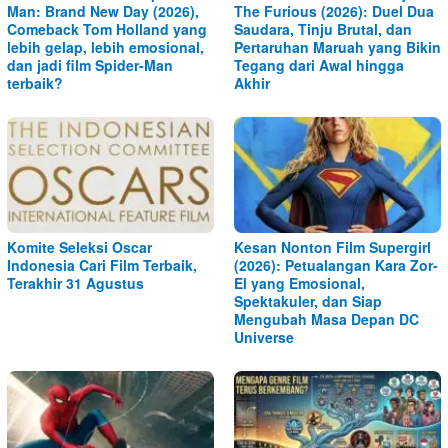
Man: Brand New Day (2026),
The Furious (2026): Duel Dua
Comeback Tom Holland yang
Saudara, Tinju Brutal, dan
lebih gelap, lebih emosional,
Pertaruhan Maruah yang Bikin
dan jadi film Spider-Man
Tegang dari Awal hingga
terbaik?
Akhir
Komite Seleksi Oscar
Kesan Nonton Film Supergirl
Indonesia Cari Film Terbaik,
(2026): Petualangan Kara Zor-
Terakhir 31 Agustus
El yang Emosional,
Spektakuler, dan Siap
Mengubah Masa Depan DC
Universe