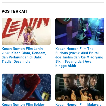
POS TERKAIT
Kesan Nonton Film Lenin
Kesan Nonton Film The
2026: Kisah Cinta, Dendam,
Furious (2025): Aksi Brutal
dan Pertarungan di Balik
Joe Taslim dan Xie Miao yang
Tradisi Desa India
Bikin Tegang dari Awal
hingga Akhir
Kesan Nonton Film Spider-
Kesan Nonton Film Malaysia