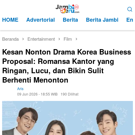
Loncat
Menu
ke
Mobile
HOME
Advertorial
Berita
Berita Jambi
Ent
konten
Beranda
Entertainment
Film
Kesan Nonton Drama Korea Business
Proposal: Romansa Kantor yang
Ringan, Lucu, dan Bikin Sulit
Berhenti Menonton
Aris
09 Jun 2026 - 18:55 WIB
190 Dilihat