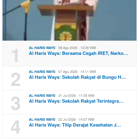
1
08 Agu 2026 - 13:39 WIB
AL HARIS WAYS
Al Haris Ways: Bersama Cegah IRET, Narko…
2
07 Agu 2026 - 14:11 WIB
AL HARIS WAYS
Al Haris Ways: Sekolah Rakyat di Bungo H…
3
31 Jul 2026 - 11:35 WIB
AL HARIS WAYS
Al Haris Ways: Sekolah Rakyat Terintegra…
4
22 Jul 2026 - 14:07 WIB
AL HARIS WAYS
Al Haris Ways: Titip Derajat Kesehatan J…