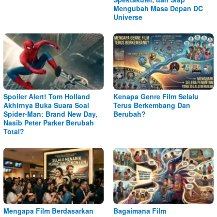
Mengubah Masa Depan DC
Universe
Spoiler Alert! Tom Holland
Kenapa Genre Film Selalu
Akhirnya Buka Suara Soal
Terus Berkembang Dan
Spider-Man: Brand New Day,
Berubah?
Nasib Peter Parker Berubah
Total?
Mengapa Film Berdasarkan
Bagaimana Film