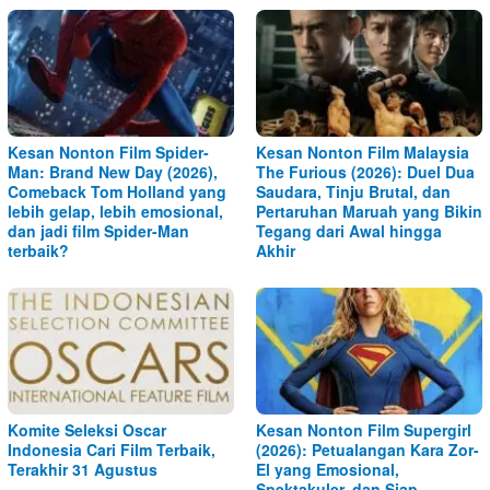
Kesan Nonton Film Spider-
Kesan Nonton Film Malaysia
Man: Brand New Day (2026),
The Furious (2026): Duel Dua
Comeback Tom Holland yang
Saudara, Tinju Brutal, dan
lebih gelap, lebih emosional,
Pertaruhan Maruah yang Bikin
dan jadi film Spider-Man
Tegang dari Awal hingga
terbaik?
Akhir
Komite Seleksi Oscar
Kesan Nonton Film Supergirl
Indonesia Cari Film Terbaik,
(2026): Petualangan Kara Zor-
Terakhir 31 Agustus
El yang Emosional,
Spektakuler, dan Siap