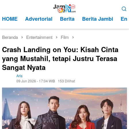
Loncat
Menu
ke
Mobile
HOME
Advertorial
Berita
Berita Jambi
Ent
konten
Beranda
Entertainment
Film
Crash Landing on You: Kisah Cinta
yang Mustahil, tetapi Justru Terasa
Sangat Nyata
Aris
09 Jun 2026 - 17:04 WIB
153 Dilihat