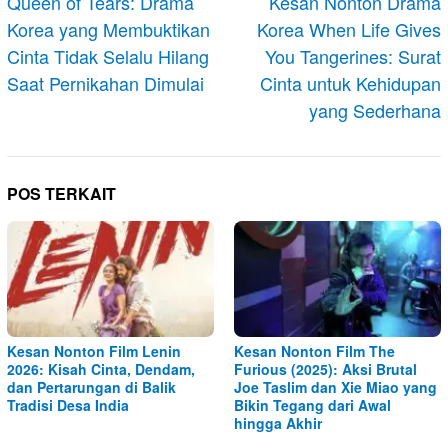
pos
Queen of Tears: Drama
Kesan Nonton Drama
Korea yang Membuktikan
Korea When Life Gives
Cinta Tidak Selalu Hilang
You Tangerines: Surat
Saat Pernikahan Dimulai
Cinta untuk Kehidupan
yang Sederhana
POS TERKAIT
Kesan Nonton Film Lenin
Kesan Nonton Film The
2026: Kisah Cinta, Dendam,
Furious (2025): Aksi Brutal
dan Pertarungan di Balik
Joe Taslim dan Xie Miao yang
Tradisi Desa India
Bikin Tegang dari Awal
hingga Akhir