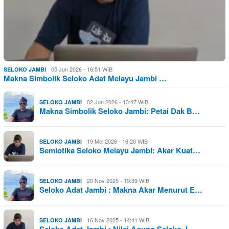
05 Jun 2026 - 16:51 WIB
SELOKO JAMBI
Makna Simbolik Seloko Adat Melayu Jambi …
02 Jun 2026 - 13:47 WIB
SELOKO JAMBI
Makna Simbolik Seloko Jambi: Petai Dak B…
19 Mei 2026 - 16:20 WIB
SELOKO JAMBI
Semiotika Seloko Melayu Jambi: Akar Kuat…
20 Nov 2025 - 19:39 WIB
SELOKO JAMBI
Seloko Adat Jambi : Makna Akar Menurut E…
16 Nov 2025 - 14:41 WIB
SELOKO JAMBI
Seloko Adat Jambi : Nilai Agung Seloko J…