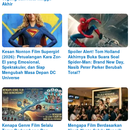
Akhir
Kesan Nonton Film Supergirl
Spoiler Alert! Tom Holland
(2026): Petualangan Kara Zor-
Akhirnya Buka Suara Soal
El yang Emosional,
Spider-Man: Brand New Day,
Spektakuler, dan Siap
Nasib Peter Parker Berubah
Mengubah Masa Depan DC
Total?
Universe
Kenapa Genre Film Selalu
Mengapa Film Berdasarkan