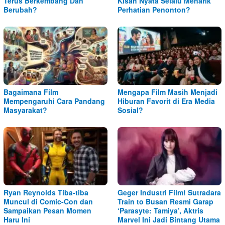
Terus Berkembang Dan
Kisah Nyata Selalu Menarik
Berubah?
Perhatian Penonton?
Bagaimana Film
Mengapa Film Masih Menjadi
Mempengaruhi Cara Pandang
Hiburan Favorit di Era Media
Masyarakat?
Sosial?
Ryan Reynolds Tiba-tiba
Geger Industri Film! Sutradara
Muncul di Comic-Con dan
Train to Busan Resmi Garap
Sampaikan Pesan Momen
‘Parasyte: Tamiya’, Aktris
Haru Ini
Marvel Ini Jadi Bintang Utama