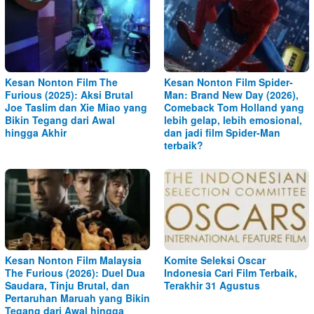
Kesan Nonton Film The
Kesan Nonton Film Spider-
Furious (2025): Aksi Brutal
Man: Brand New Day (2026),
Joe Taslim dan Xie Miao yang
Comeback Tom Holland yang
Bikin Tegang dari Awal
lebih gelap, lebih emosional,
hingga Akhir
dan jadi film Spider-Man
terbaik?
Kesan Nonton Film Malaysia
Komite Seleksi Oscar
The Furious (2026): Duel Dua
Indonesia Cari Film Terbaik,
Saudara, Tinju Brutal, dan
Terakhir 31 Agustus
Pertaruhan Maruah yang Bikin
Tegang dari Awal hingga