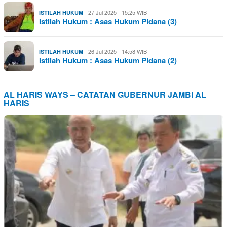
27 Jul 2025 - 15:25 WIB
ISTILAH HUKUM
Istilah Hukum : Asas Hukum Pidana (3)
26 Jul 2025 - 14:58 WIB
ISTILAH HUKUM
Istilah Hukum : Asas Hukum Pidana (2)
AL HARIS WAYS – CATATAN GUBERNUR JAMBI AL
HARIS