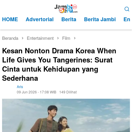
Loncat
Menu
ke
Mobile
HOME
Advertorial
Berita
Berita Jambi
Ent
konten
Beranda
Entertainment
Film
Kesan Nonton Drama Korea When
Life Gives You Tangerines: Surat
Cinta untuk Kehidupan yang
Sederhana
Aris
09 Jun 2026 - 17:08 WIB
149 Dilihat