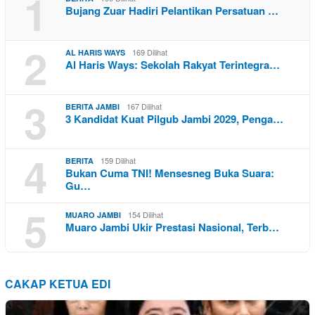
1
Bujang Zuar Hadiri Pelantikan Persatuan …
2
169 Dilihat
AL HARIS WAYS
Al Haris Ways: Sekolah Rakyat Terintegra…
3
167 Dilihat
BERITA JAMBI
3 Kandidat Kuat Pilgub Jambi 2029, Penga…
4
159 Dilihat
BERITA
Bukan Cuma TNI! Mensesneg Buka Suara:
Gu…
5
154 Dilihat
MUARO JAMBI
Muaro Jambi Ukir Prestasi Nasional, Terb…
CAKAP KETUA EDI