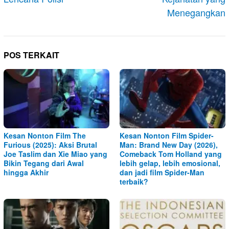
Menegangkan
POS TERKAIT
Kesan Nonton Film The
Kesan Nonton Film Spider-
Furious (2025): Aksi Brutal
Man: Brand New Day (2026),
Joe Taslim dan Xie Miao yang
Comeback Tom Holland yang
Bikin Tegang dari Awal
lebih gelap, lebih emosional,
hingga Akhir
dan jadi film Spider-Man
terbaik?