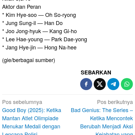
Aktor dan Peran
* Kim Hye-soo — Oh So-ryong
* Jung Sung-il — Han Do
* Joo Jong-hyuk — Kang Gi-ho
* Lee Hae-young — Park Dae-yong
* Jang Hye-jin — Hong Na-hee
(gie/berbagai sumber)
SEBARKAN
Navigasi
Pos sebelumnya
Pos berikutnya
pos
Good Boy (2025): Ketika
Bad Genius: The Series –
Mantan Atlet Olimpiade
Ketika Mencontek
Menukar Medali dengan
Berubah Menjadi Aksi
Lencana Polisi
Kejahatan yang