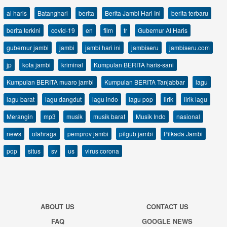
al haris
Batanghari
berita
Berita Jambi Hari Ini
berita terbaru
berita terkini
covid-19
en
film
fr
Gubernur Al Haris
gubernur jambi
jambi
jambi hari ini
jambiseru
jambiseru.com
jp
kota jambi
kriminal
Kumpulan BERITA haris-sani
Kumpulan BERITA muaro jambi
Kumpulan BERITA Tanjabbar
lagu
lagu barat
lagu dangdut
lagu indo
lagu pop
lirik
lirik lagu
Merangin
mp3
musik
musik barat
Musik Indo
nasional
news
olahraga
pemprov jambi
pilgub jambi
Pilkada Jambi
pop
situs
sv
us
virus corona
ABOUT US
CONTACT US
FAQ
GOOGLE NEWS