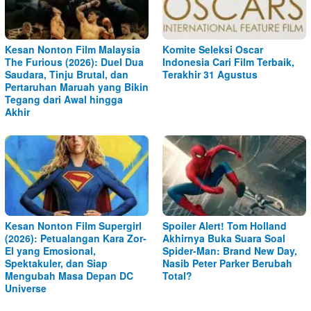
Kesan Nonton Film Malaysia
Komite Seleksi Oscar
The Furious (2026): Duel Dua
Indonesia Cari Film Terbaik,
Saudara, Tinju Brutal, dan
Terakhir 31 Agustus
Pertaruhan Maruah yang Bikin
Tegang dari Awal hingga
Akhir
Kesan Nonton Film Supergirl
Spoiler Alert! Tom Holland
(2026): Petualangan Kara Zor-
Akhirnya Buka Suara Soal
El yang Emosional,
Spider-Man: Brand New Day,
Spektakuler, dan Siap
Nasib Peter Parker Berubah
Mengubah Masa Depan DC
Total?
Universe