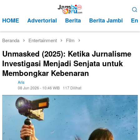
Loncat
Menu
ke
Mobile
HOME
Advertorial
Berita
Berita Jambi
Ent
konten
Beranda
Entertainment
Film
Unmasked (2025): Ketika Jurnalisme
Investigasi Menjadi Senjata untuk
Membongkar Kebenaran
Aris
08 Jun 2026 - 10:46 WIB
117 Dilihat