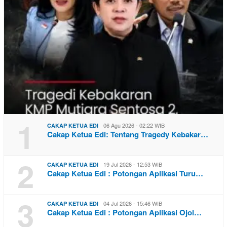
1
06 Agu 2026 - 02:22 WIB
CAKAP KETUA EDI
Cakap Ketua Edi: Tentang Tragedy Kebakar…
2
19 Jul 2026 - 12:53 WIB
CAKAP KETUA EDI
Cakap Ketua Edi : Potongan Aplikasi Turu…
3
04 Jul 2026 - 15:46 WIB
CAKAP KETUA EDI
Cakap Ketua Edi : Potongan Aplikasi Ojol…