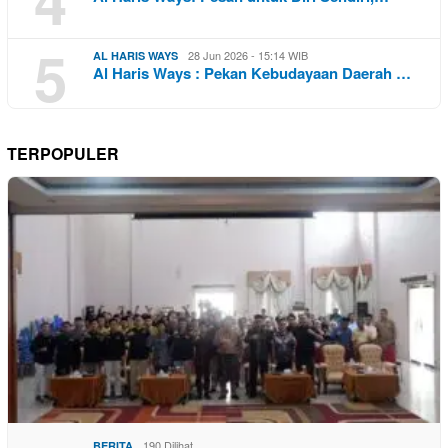
4
5
28 Jun 2026 - 15:14 WIB
AL HARIS WAYS
Al Haris Ways : Pekan Kebudayaan Daerah …
TERPOPULER
190 Dilihat
BERITA