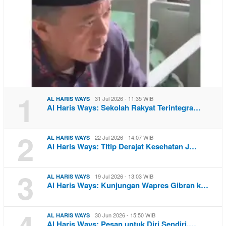
1
31 Jul 2026 - 11:35 WIB
AL HARIS WAYS
Al Haris Ways: Sekolah Rakyat Terintegra…
2
22 Jul 2026 - 14:07 WIB
AL HARIS WAYS
Al Haris Ways: Titip Derajat Kesehatan J…
3
19 Jul 2026 - 13:03 WIB
AL HARIS WAYS
Al Haris Ways: Kunjungan Wapres Gibran k…
30 Jun 2026 - 15:50 WIB
AL HARIS WAYS
Al Haris Ways: Pesan untuk Diri Sendiri,…