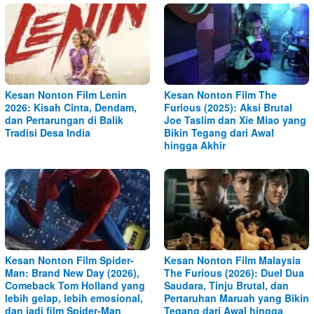
Kesan Nonton Film Lenin
Kesan Nonton Film The
2026: Kisah Cinta, Dendam,
Furious (2025): Aksi Brutal
dan Pertarungan di Balik
Joe Taslim dan Xie Miao yang
Tradisi Desa India
Bikin Tegang dari Awal
hingga Akhir
Kesan Nonton Film Spider-
Kesan Nonton Film Malaysia
Man: Brand New Day (2026),
The Furious (2026): Duel Dua
Comeback Tom Holland yang
Saudara, Tinju Brutal, dan
lebih gelap, lebih emosional,
Pertaruhan Maruah yang Bikin
dan jadi film Spider-Man
Tegang dari Awal hingga