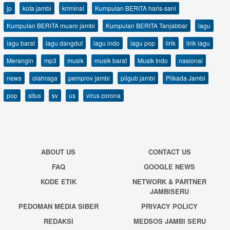
jp
kota jambi
kriminal
Kumpulan BERITA haris-sani
Kumpulan BERITA muaro jambi
Kumpulan BERITA Tanjabbar
lagu
lagu barat
lagu dangdut
lagu indo
lagu pop
lirik
lirik lagu
Merangin
mp3
musik
musik barat
Musik Indo
nasional
news
olahraga
pemprov jambi
pilgub jambi
Pilkada Jambi
pop
situs
sv
us
virus corona
ABOUT US
CONTACT US
FAQ
GOOGLE NEWS
KODE ETIK
NETWORK & PARTNER
JAMBISERU
PEDOMAN MEDIA SIBER
PRIVACY POLICY
REDAKSI
MEDSOS JAMBI SERU