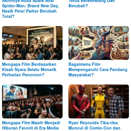
Akhirnya Buka Suara Soal
Terus Berkembang Dan
Spider-Man: Brand New Day,
Berubah?
Nasib Peter Parker Berubah
Total?
Mengapa Film Berdasarkan
Bagaimana Film
Kisah Nyata Selalu Menarik
Mempengaruhi Cara Pandang
Perhatian Penonton?
Masyarakat?
Mengapa Film Masih Menjadi
Ryan Reynolds Tiba-tiba
Hiburan Favorit di Era Media
Muncul di Comic-Con dan