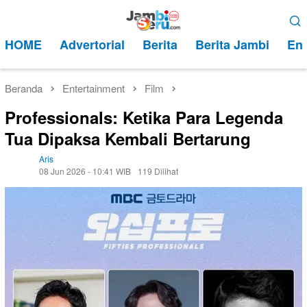
Loncat
Menu
ke
Mobile
HOME
Advertorial
Berita
Berita Jambi
Ent
konten
Beranda
Entertainment
Film
Professionals: Ketika Para Legenda
Tua Dipaksa Kembali Bertarung
Aris
08 Jun 2026 - 10:41 WIB
119 Dilihat