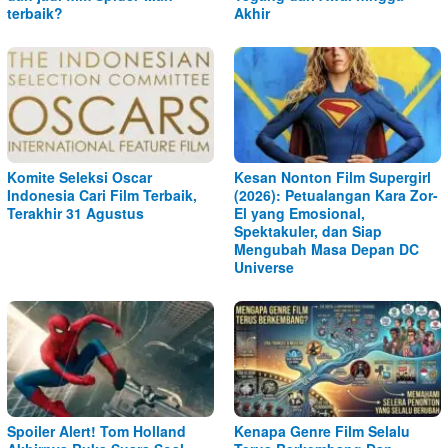
terbaik?
Akhir
Komite Seleksi Oscar
Kesan Nonton Film Supergirl
Indonesia Cari Film Terbaik,
(2026): Petualangan Kara Zor-
Terakhir 31 Agustus
El yang Emosional,
Spektakuler, dan Siap
Mengubah Masa Depan DC
Universe
Spoiler Alert! Tom Holland
Kenapa Genre Film Selalu