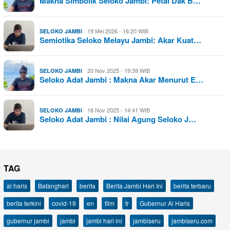
Makna Simbolik Seloko Jambi: Petai Dak B…
19 Mei 2026 - 16:20 WIB
SELOKO JAMBI
Semiotika Seloko Melayu Jambi: Akar Kuat…
20 Nov 2025 - 19:39 WIB
SELOKO JAMBI
Seloko Adat Jambi : Makna Akar Menurut E…
16 Nov 2025 - 14:41 WIB
SELOKO JAMBI
Seloko Adat Jambi : Nilai Agung Seloko J…
TAG
al haris
Batanghari
berita
Berita Jambi Hari Ini
berita terbaru
berita terkini
covid-19
en
film
fr
Gubernur Al Haris
gubernur jambi
jambi
jambi hari ini
jambiseru
jambiseru.com