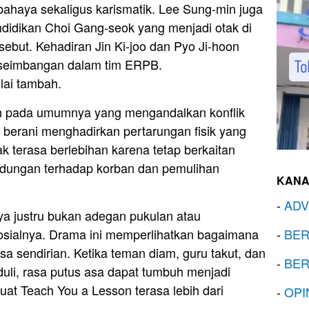
rbahaya sekaligus karismatik. Lee Sung-min juga
ndidikan Choi Gang-seok yang menjadi otak di
ebut. Kehadiran Jin Ki-joo dan Pyo Ji-hoon
seimbangan dalam tim ERPB.
lai tambah.
h pada umumnya yang mengandalkan konflik
 berani menghadirkan pertarungan fisik yang
ak terasa berlebihan karena tetap berkaitan
ndungan terhadap korban dan pemulihan
KANA
-
ADV
a justru bukan adegan pukulan atau
sosialnya. Drama ini memperlihatkan bagaimana
-
BER
asa sendirian. Ketika teman diam, guru takut, dan
-
BER
uli, rasa putus asa dapat tumbuh menjadi
uat Teach You a Lesson terasa lebih dari
-
OPI