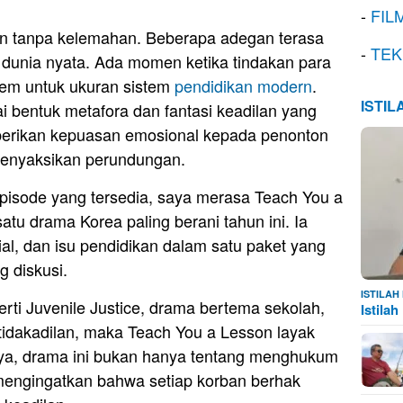
-
FIL
an tanpa kelemahan. Beberapa adegan terasa
-
TEK
i di dunia nyata. Ada momen ketika tindakan para
trem untuk ukuran sistem
pendidikan modern
.
ISTI
 bentuk metafora dan fantasi keadilan yang
berikan kepuasan emosional kepada penonton
enyaksikan perundungan.
episode yang tersedia, saya merasa Teach You a
atu drama Korea paling berani tahun ini. Ia
ial, dan isu pendidikan dalam satu paket yang
 diskusi.
ISTILA
ti Juvenile Justice, drama bertema sekolah,
Istila
tidakadilan, maka Teach You a Lesson layak
aya, drama ini bukan hanya tentang menghukum
g mengingatkan bahwa setiap korban berhak