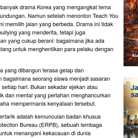
banyak drama Korea yang mengangkat tema
erundungan. Namun setelah menonton Teach You
i memilih jalan yang berbeda. Drama ini tidak
llying yang menderita, tetapi juga
n yang cukup berani: bagaimana jika ada
atang untuk menghentikan para pelaku dengan
a yang dibangun terasa gelap dan
an bagaimana seorang siswa menjadi sasaran
setiap hari. Bukan sekadar ejekan atau
isik dan mental yang perlahan menghancurkan
usaha mempermanis kenyataan tersebut.
ertarik adalah kemunculan badan khusus
otection Bureau (ERPB), sebuah lembaga
k untuk menangani kekacauan di dunia