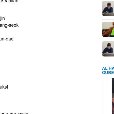
keadilan.
jin
Gang-seok
eun-dae
AL H
GUBE
uksi
026 di Netflix)