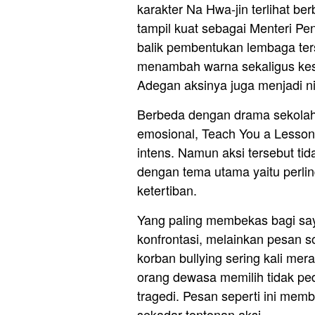
karakter Na Hwa-jin terlihat be
tampil kuat sebagai Menteri Pe
balik pembentukan lembaga ters
menambah warna sekaligus ke
Adegan aksinya juga menjadi ni
Berbeda dengan drama sekola
emosional, Teach You a Lesson
intens. Namun aksi tersebut tid
dengan tema utama yaitu perli
ketertiban.
Yang paling membekas bagi say
konfrontasi, melainkan pesan 
korban bullying sering kali mer
orang dewasa memilih tidak ped
tragedi. Pesan seperti ini memb
sekadar tontonan aksi.