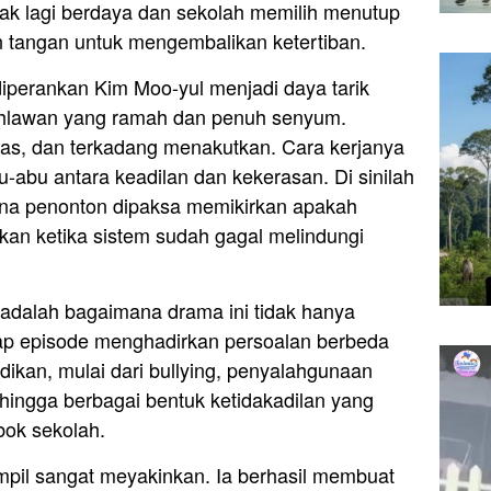
idak lagi berdaya dan sekolah memilih menutup
n tangan untuk mengembalikan ketertiban.
iperankan Kim Moo-yul menjadi daya tarik
pahlawan yang ramah dan penuh senyum.
tegas, dan terkadang menakutkan. Cara kerjanya
bu-abu antara keadilan dan kekerasan. Di sinilah
ena penonton dipaksa memikirkan apakah
kan ketika sistem sudah gagal melindungi
 adalah bagaimana drama ini tidak hanya
iap episode menghadirkan persoalan berbeda
idikan, mulai dari bullying, penyalahgunaan
hingga berbagai bentuk ketidakadilan yang
bok sekolah.
tampil sangat meyakinkan. Ia berhasil membuat