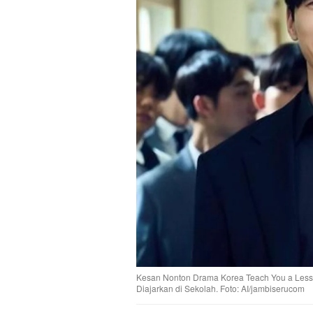
Kesan Nonton Drama Korea Teach You a Lesson
Diajarkan di Sekolah. Foto: AI/jambiserucom