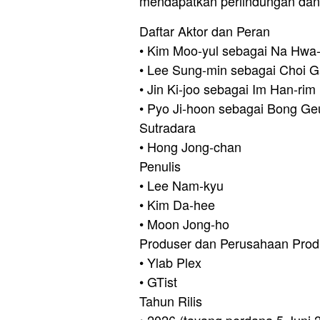
mendapatkan perlindungan dan 
Daftar Aktor dan Peran
• Kim Moo-yul sebagai Na Hwa-
• Lee Sung-min sebagai Choi 
• Jin Ki-joo sebagai Im Han-rim
• Pyo Ji-hoon sebagai Bong G
Sutradara
• Hong Jong-chan
Penulis
• Lee Nam-kyu
• Kim Da-hee
• Moon Jong-ho
Produser dan Perusahaan Prod
• Ylab Plex
• GTist
Tahun Rilis
• 2026 (tayang perdana 5 Juni 2