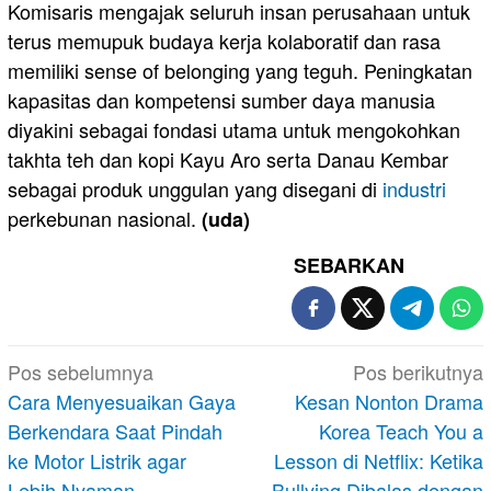
Komisaris mengajak seluruh insan perusahaan untuk
terus memupuk budaya kerja kolaboratif dan rasa
memiliki sense of belonging yang teguh. Peningkatan
kapasitas dan kompetensi sumber daya manusia
diyakini sebagai fondasi utama untuk mengokohkan
takhta teh dan kopi Kayu Aro serta Danau Kembar
sebagai produk unggulan yang disegani di
industri
perkebunan nasional.
(uda)
SEBARKAN
Navigasi
Pos sebelumnya
Pos berikutnya
pos
Cara Menyesuaikan Gaya
Kesan Nonton Drama
Berkendara Saat Pindah
Korea Teach You a
ke Motor Listrik agar
Lesson di Netflix: Ketika
Lebih Nyaman
Bullying Dibalas dengan