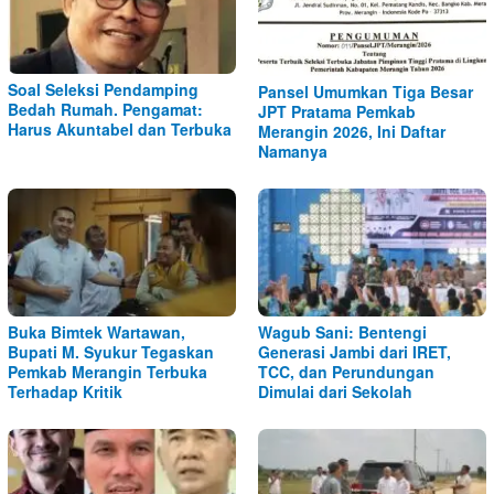
Soal Seleksi Pendamping
Pansel Umumkan Tiga Besar
Bedah Rumah. Pengamat:
JPT Pratama Pemkab
Harus Akuntabel dan Terbuka
Merangin 2026, Ini Daftar
Namanya
Buka Bimtek Wartawan,
Wagub Sani: Bentengi
Bupati M. Syukur Tegaskan
Generasi Jambi dari IRET,
Pemkab Merangin Terbuka
TCC, dan Perundungan
Terhadap Kritik
Dimulai dari Sekolah