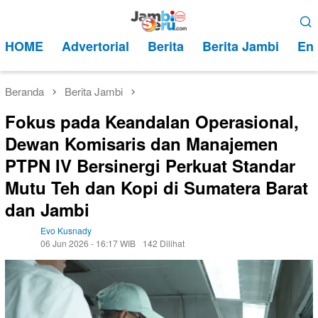
Loncat
Menu
ke
Mobile
HOME
Advertorial
Berita
Berita Jambi
Ent
konten
Beranda
Berita Jambi
Fokus pada Keandalan Operasional,
Dewan Komisaris dan Manajemen
PTPN IV Bersinergi Perkuat Standar
Mutu Teh dan Kopi di Sumatera Barat
dan Jambi
Evo Kusnady
06 Jun 2026 - 16:17 WIB
142 Dilihat