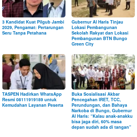
3 Kandidat Kuat Pilgub Jambi
Gubernur Al Haris Tinjau
2029, Pengamat: Pertarungan
Lokasi Pembangunan
Seru Tanpa Petahana
Sekolah Rakyat dan Lokasi
Pembangunan BTN Bungo
Green City
TASPEN Hadirkan WhatsApp
Buka Sosialisasi Akbar
Resmi 08111919189 untuk
Pencegahan IRET, TCC,
Kemudahan Layanan Peserta
Perundungan, dan Bahaya
Narkoba di Bungo, Gubernur
Al Haris: “Kalau anak-anakku
bisa jaga diri, 60% masa
depan sudah ada di tangan”