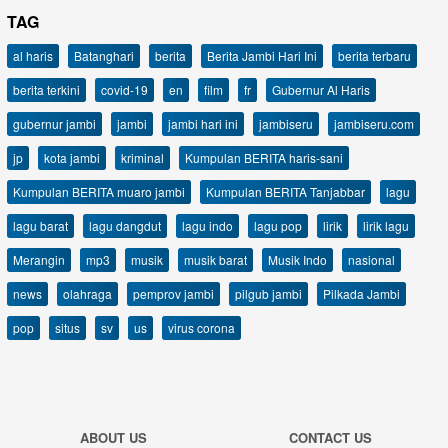
TAG
al haris
Batanghari
berita
Berita Jambi Hari Ini
berita terbaru
berita terkini
covid-19
en
film
fr
Gubernur Al Haris
gubernur jambi
jambi
jambi hari ini
jambiseru
jambiseru.com
jp
kota jambi
kriminal
Kumpulan BERITA haris-sani
Kumpulan BERITA muaro jambi
Kumpulan BERITA Tanjabbar
lagu
lagu barat
lagu dangdut
lagu indo
lagu pop
lirik
lirik lagu
Merangin
mp3
musik
musik barat
Musik Indo
nasional
news
olahraga
pemprov jambi
pilgub jambi
Pilkada Jambi
pop
situs
sv
us
virus corona
ABOUT US
CONTACT US