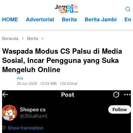
Loncat
Menu
ke
Mobile
HOME
Advertorial
Berita
Berita Jambi
Ent
konten
Beranda
Berita
Waspada Modus CS Palsu di Media
Sosial, Incar Pengguna yang Suka
Mengeluh Online
Aris
25 Jun 2026 - 12:03 WIB
129 Dilihat