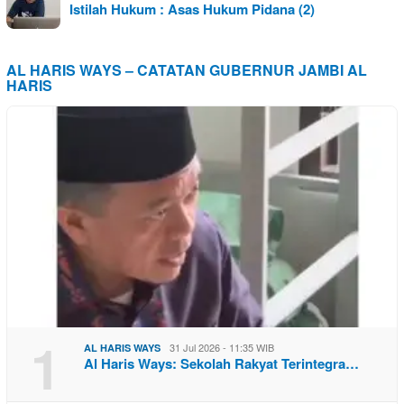
Istilah Hukum : Asas Hukum Pidana (2)
AL HARIS WAYS – CATATAN GUBERNUR JAMBI AL
HARIS
1
31 Jul 2026 - 11:35 WIB
AL HARIS WAYS
Al Haris Ways: Sekolah Rakyat Terintegra…