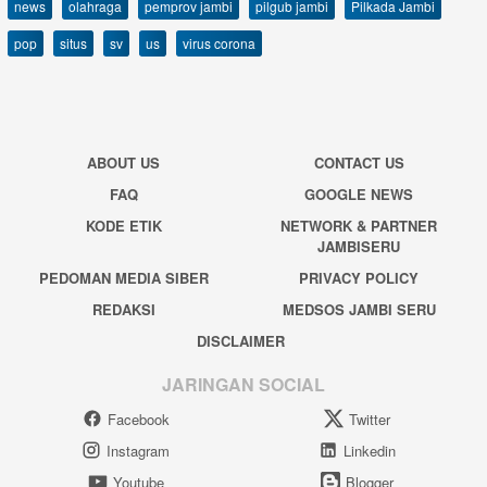
news
olahraga
pemprov jambi
pilgub jambi
Pilkada Jambi
pop
situs
sv
us
virus corona
ABOUT US
CONTACT US
FAQ
GOOGLE NEWS
KODE ETIK
NETWORK & PARTNER
JAMBISERU
PEDOMAN MEDIA SIBER
PRIVACY POLICY
REDAKSI
MEDSOS JAMBI SERU
DISCLAIMER
JARINGAN SOCIAL
Facebook
Twitter
Instagram
Linkedin
Youtube
Blogger