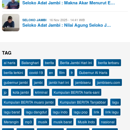
Seloko Adat Jambi : Makna Akar Menurut E…
16 Nov 2025 - 14:41 WIB
SELOKO JAMBI
Seloko Adat Jambi : Nilai Agung Seloko J…
TAG
al haris
Batanghari
berita
Berita Jambi Hari Ini
berita terbaru
berita terkini
covid-19
en
film
fr
Gubernur Al Haris
gubernur jambi
jambi
jambi hari ini
jambiseru
jambiseru.com
jp
kota jambi
kriminal
Kumpulan BERITA haris-sani
Kumpulan BERITA muaro jambi
Kumpulan BERITA Tanjabbar
lagu
lagu barat
lagu dangdut
lagu indo
lagu pop
lirik
lirik lagu
Merangin
mp3
musik
musik barat
Musik Indo
nasional