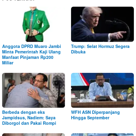
Anggota DPRD Muaro Jambi
Trump: Selat Hormuz Segera
Minta Pemerintah Kaji Ulang
Dibuka
Manfaat Pinjaman Rp200
Miliar
Berbeda dengan eks
WFH ASN Diperpanjang
Jampidsus, Nadiem: Saya
Hingga September
Diborgol dan Pakai Rompi