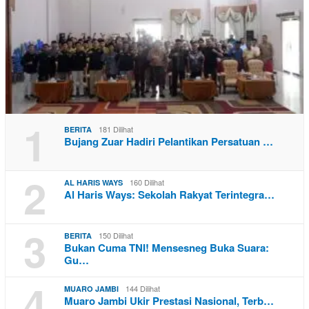
1
181 Dilihat
BERITA
Bujang Zuar Hadiri Pelantikan Persatuan …
2
160 Dilihat
AL HARIS WAYS
Al Haris Ways: Sekolah Rakyat Terintegra…
3
150 Dilihat
BERITA
Bukan Cuma TNI! Mensesneg Buka Suara:
Gu…
4
144 Dilihat
MUARO JAMBI
Muaro Jambi Ukir Prestasi Nasional, Terb…