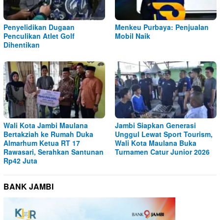
Penyelidikan Dugaan
Menkeu Purbaya: Penjualan
Penculikan Atlet Golf
Mobil Naik
Dihentikan
Wali Kota Jambi Maulana
Jambi Siapkan Generasi
Bertakziah ke Rumah Duka
Unggul Lewat Sport Tourism,
Almarhum Ketua RT 17
Wali Kota Maulana Buka
Rawasari, Serahkan Santunan
Turnamen Catur Junior 2026
Rp42 Juta
BANK JAMBI