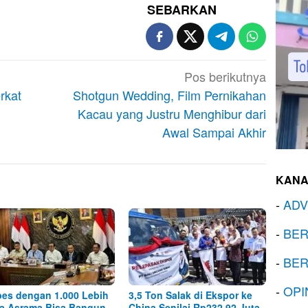
SEBARKAN
Pos berikutnya
rkat
Shotgun Wedding, Film Pernikahan
Kacau yang Justru Menghibur dari
Awal Sampai Akhir
KANA
-
ADV
-
BER
-
BER
-
OPI
es dengan 1.000 Lebih
3,5 Ton Salak di Ekspor ke
a Asrama Bisa Bangun
China Senilai Rp232,92 Juta