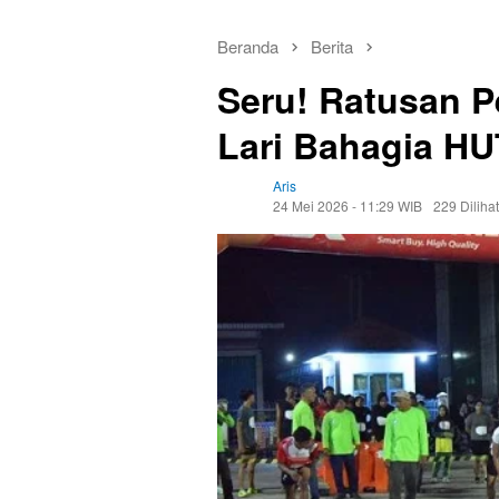
Beranda
Berita
Seru! Ratusan 
Lari Bahagia HU
Aris
24 Mei 2026 - 11:29 WIB
229 Dilihat