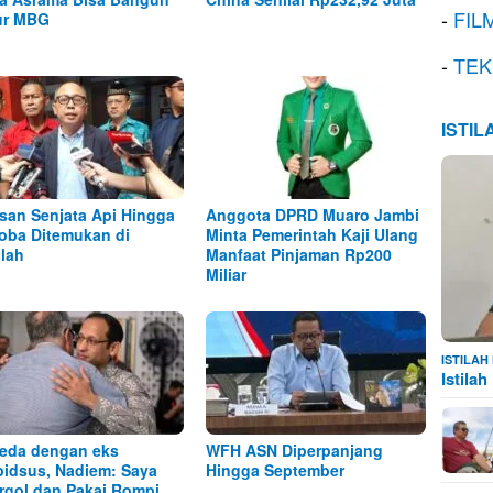
-
FIL
ur MBG
-
TEK
ISTI
san Senjata Api Hingga
Anggota DPRD Muaro Jambi
oba Ditemukan di
Minta Pemerintah Kaji Ulang
lah
Manfaat Pinjaman Rp200
Miliar
ISTILA
Istila
eda dengan eks
WFH ASN Diperpanjang
idsus, Nadiem: Saya
Hingga September
rgol dan Pakai Rompi