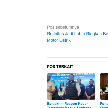
Navigasi
Pos sebelumnya
pos
Rutinitas Jadi Lebih Ringkas Be
Motor Listrik
POS TERKAIT
Bareskrim Respon Kabar
Ponp
Tersangka Kasus Tambang
Sisw