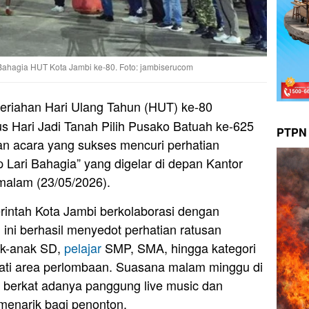
ahagia HUT Kota Jambi ke-80. Foto: jambiserucom
riahan Hari Ulang Tahun (HUT) ke-80
s Hari Jadi Tanah Pilih Pusako Batuah ke-625
PTPN 
ian acara yang sukses mencuri perhatian
 Lari Bahagia” yang digelar di depan Kantor
alam (23/05/2026).
erintah Kota Jambi berkolaborasi dengan
ini berhasil menyedot perhatian ratusan
nak-anak SD,
pelajar
SMP, SMA, hingga kategori
ti area perlombaan. Suasana malam minggu di
 berkat adanya panggung live music dan
menarik bagi penonton.