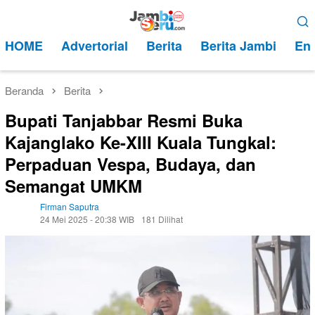
Loncat
Menu
ke
Mobile
HOME
Advertorial
Berita
Berita Jambi
Ent
konten
Beranda
Berita
Bupati Tanjabbar Resmi Buka
Kajanglako Ke-XIII Kuala Tungkal:
Perpaduan Vespa, Budaya, dan
Semangat UMKM
Firman Saputra
24 Mei 2025 - 20:38 WIB
181 Dilihat