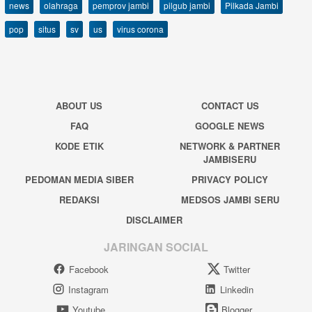
news
olahraga
pemprov jambi
pilgub jambi
Pilkada Jambi
pop
situs
sv
us
virus corona
ABOUT US
CONTACT US
FAQ
GOOGLE NEWS
KODE ETIK
NETWORK & PARTNER
JAMBISERU
PEDOMAN MEDIA SIBER
PRIVACY POLICY
REDAKSI
MEDSOS JAMBI SERU
DISCLAIMER
JARINGAN SOCIAL
Facebook
Twitter
Instagram
Linkedin
Youtube
Blogger