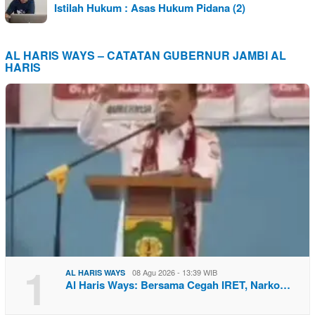
Istilah Hukum : Asas Hukum Pidana (2)
AL HARIS WAYS – CATATAN GUBERNUR JAMBI AL
HARIS
1
08 Agu 2026 - 13:39 WIB
AL HARIS WAYS
Al Haris Ways: Bersama Cegah IRET, Narko…