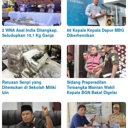
2 WNA Asal India Ditangkap,
66 Kepala Kepala Dapur MBG
Seludupkan 10,1 Kg Ganja
Diberhentikan
Ratusan Senpi yang
Sidang Praperadilan
Ditemukan di Sekolah Miliki
Tersangka Mantan Wakil
Izin
Kepala BGN Bakal Digelar