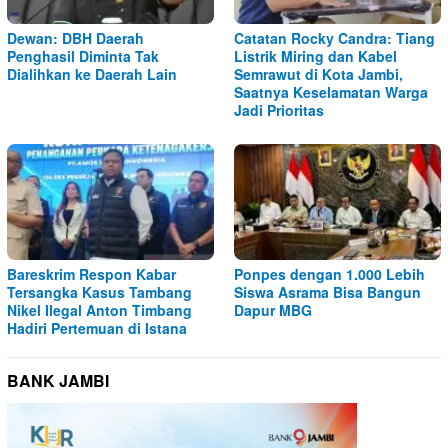
Dewan: DBH Daerah
Catatan Rocky Candra: Tiang
Penghasil Diminta Tak
Listrik Miring dan Kabel
Dialihkan ke Daerah Lain
Semrawut di Kota Jambi,
Saatnya Keselamatan Warga
Jadi Prioritas
Bareskrim Respon Kabar
Ponpes dengan 1.000 Lebih
Tersangka Kasus Tambang
Siswa Asrama Bisa Bangun
Nikel Ilegal Anton Timbang
Dapur MBG
Hadiri Pertemuan di Istana
BANK JAMBI