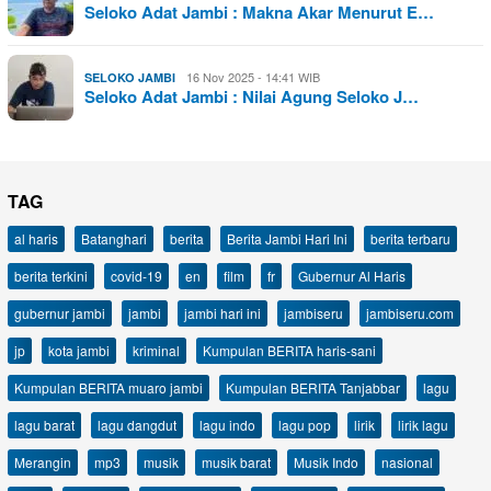
Seloko Adat Jambi : Makna Akar Menurut E…
16 Nov 2025 - 14:41 WIB
SELOKO JAMBI
Seloko Adat Jambi : Nilai Agung Seloko J…
TAG
al haris
Batanghari
berita
Berita Jambi Hari Ini
berita terbaru
berita terkini
covid-19
en
film
fr
Gubernur Al Haris
gubernur jambi
jambi
jambi hari ini
jambiseru
jambiseru.com
jp
kota jambi
kriminal
Kumpulan BERITA haris-sani
Kumpulan BERITA muaro jambi
Kumpulan BERITA Tanjabbar
lagu
lagu barat
lagu dangdut
lagu indo
lagu pop
lirik
lirik lagu
Merangin
mp3
musik
musik barat
Musik Indo
nasional