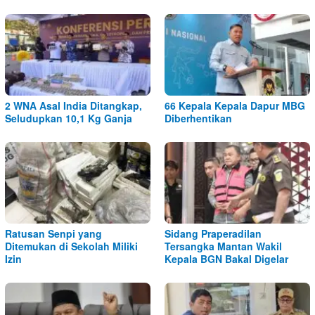
2 WNA Asal India Ditangkap,
66 Kepala Kepala Dapur MBG
Seludupkan 10,1 Kg Ganja
Diberhentikan
Ratusan Senpi yang
Sidang Praperadilan
Ditemukan di Sekolah Miliki
Tersangka Mantan Wakil
Izin
Kepala BGN Bakal Digelar