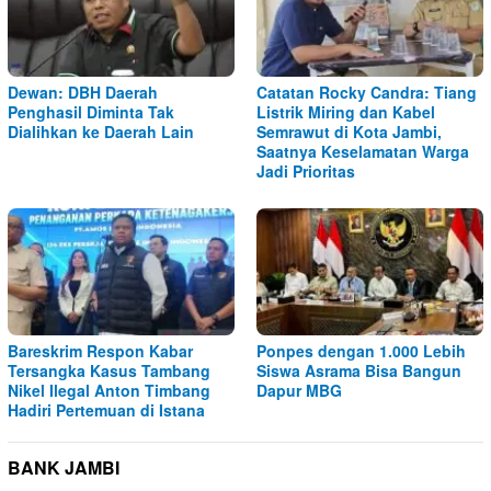
Dewan: DBH Daerah
Catatan Rocky Candra: Tiang
Penghasil Diminta Tak
Listrik Miring dan Kabel
Dialihkan ke Daerah Lain
Semrawut di Kota Jambi,
Saatnya Keselamatan Warga
Jadi Prioritas
Bareskrim Respon Kabar
Ponpes dengan 1.000 Lebih
Tersangka Kasus Tambang
Siswa Asrama Bisa Bangun
Nikel Ilegal Anton Timbang
Dapur MBG
Hadiri Pertemuan di Istana
BANK JAMBI