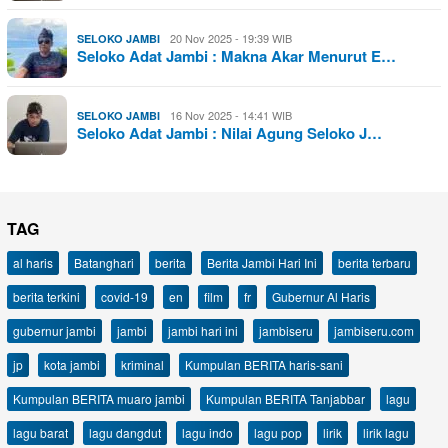
20 Nov 2025 - 19:39 WIB
SELOKO JAMBI
Seloko Adat Jambi : Makna Akar Menurut E…
16 Nov 2025 - 14:41 WIB
SELOKO JAMBI
Seloko Adat Jambi : Nilai Agung Seloko J…
TAG
al haris
Batanghari
berita
Berita Jambi Hari Ini
berita terbaru
berita terkini
covid-19
en
film
fr
Gubernur Al Haris
gubernur jambi
jambi
jambi hari ini
jambiseru
jambiseru.com
jp
kota jambi
kriminal
Kumpulan BERITA haris-sani
Kumpulan BERITA muaro jambi
Kumpulan BERITA Tanjabbar
lagu
lagu barat
lagu dangdut
lagu indo
lagu pop
lirik
lirik lagu