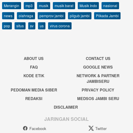
Merangin
mp3
musik
musik barat
Musik Indo
nasional
news
olahraga
pemprov jambi
pilgub jambi
Pilkada Jambi
pop
situs
sv
us
virus corona
ABOUT US
CONTACT US
FAQ
GOOGLE NEWS
KODE ETIK
NETWORK & PARTNER
JAMBISERU
PEDOMAN MEDIA SIBER
PRIVACY POLICY
REDAKSI
MEDSOS JAMBI SERU
DISCLAIMER
JARINGAN SOCIAL
Facebook
Twitter