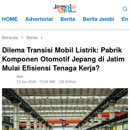
Loncat
Menu
ke
Mobile
HOME
Advertorial
Berita
Berita Jambi
Ent
konten
Beranda
Berita
Dilema Transisi Mobil Listrik: Pabrik
Komponen Otomotif Jepang di Jatim
Mulai Efisiensi Tenaga Kerja?
Aris
23 Jun 2026 - 15:24 WIB
126 Dilihat