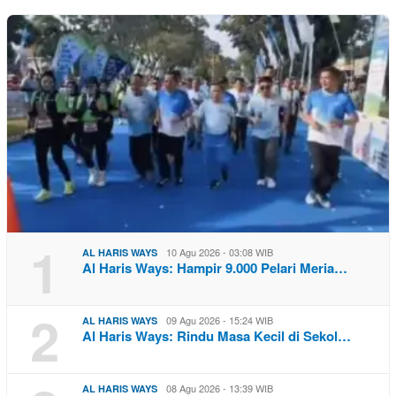
1
10 Agu 2026 - 03:08 WIB
AL HARIS WAYS
Al Haris Ways: Hampir 9.000 Pelari Meria…
2
09 Agu 2026 - 15:24 WIB
AL HARIS WAYS
Al Haris Ways: Rindu Masa Kecil di Sekol…
08 Agu 2026 - 13:39 WIB
AL HARIS WAYS