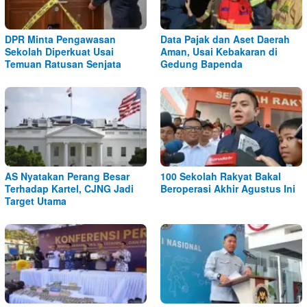
DPR Minta Pengawasan
Data Pajak dan Aset Daerah
Sekolah Diperkuat Usai
Aman, Usai Kebakaran di
Temuan Ratusan Senjata
Gedung Bapenda
AS Nyatakan Perang Besar
100 Sekolah Rakyat Bakal
Terhadap Kartel, CJNG Jadi
Beroperasi Akhir Agustus Ini
Target Utama