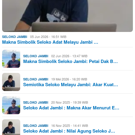
05 Jun 2026 - 16:51 WIB
SELOKO JAMBI
Makna Simbolik Seloko Adat Melayu Jambi …
02 Jun 2026 - 13:47 WIB
SELOKO JAMBI
Makna Simbolik Seloko Jambi: Petai Dak B…
19 Mei 2026 - 16:20 WIB
SELOKO JAMBI
Semiotika Seloko Melayu Jambi: Akar Kuat…
20 Nov 2025 - 19:39 WIB
SELOKO JAMBI
Seloko Adat Jambi : Makna Akar Menurut E…
16 Nov 2025 - 14:41 WIB
SELOKO JAMBI
Seloko Adat Jambi : Nilai Agung Seloko J…