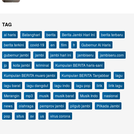
TAG
al haris
Batanghari
berita
Berita Jambi Hari Ini
berita terbaru
berita terkini
covid-19
en
film
fr
Gubernur Al Haris
gubernur jambi
jambi
jambi hari ini
jambiseru
jambiseru.com
jp
kota jambi
kriminal
Kumpulan BERITA haris-sani
Kumpulan BERITA muaro jambi
Kumpulan BERITA Tanjabbar
lagu
lagu barat
lagu dangdut
lagu indo
lagu pop
lirik
lirik lagu
Merangin
mp3
musik
musik barat
Musik Indo
nasional
news
olahraga
pemprov jambi
pilgub jambi
Pilkada Jambi
pop
situs
sv
us
virus corona