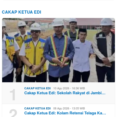
CAKAP KETUA EDI
1
10 Agu 2026 - 16:36 WIB
CAKAP KETUA EDI
Cakap Ketua Edi: Sekolah Rakyat di Jambi…
2
08 Agu 2026 - 13:05 WIB
CAKAP KETUA EDI
Cakap Ketua Edi: Kolam Retensi Telaga Ka…