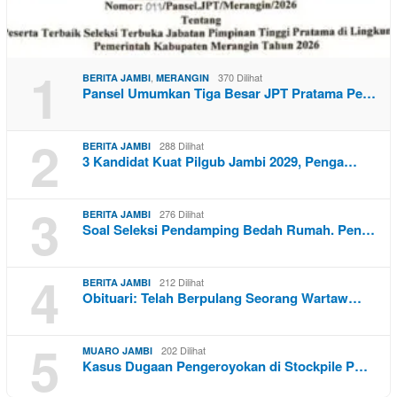
1
,
370 Dilihat
BERITA JAMBI
MERANGIN
Pansel Umumkan Tiga Besar JPT Pratama Pe…
2
288 Dilihat
BERITA JAMBI
3 Kandidat Kuat Pilgub Jambi 2029, Penga…
3
276 Dilihat
BERITA JAMBI
Soal Seleksi Pendamping Bedah Rumah. Pen…
4
212 Dilihat
BERITA JAMBI
Obituari: Telah Berpulang Seorang Wartaw…
5
202 Dilihat
MUARO JAMBI
Kasus Dugaan Pengeroyokan di Stockpile P…