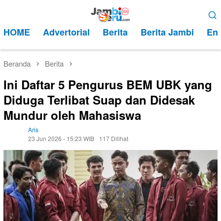
Loncat
Menu
ke
Mobile
HOME
Advertorial
Berita
Berita Jambi
Ent
konten
Beranda
Berita
Ini Daftar 5 Pengurus BEM UBK yang
Diduga Terlibat Suap dan Didesak
Mundur oleh Mahasiswa
Aris
23 Jun 2026 - 15:23 WIB
117 Dilihat