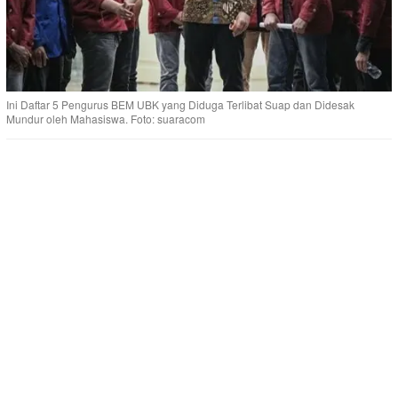
Ini Daftar 5 Pengurus BEM UBK yang Diduga Terlibat Suap dan Didesak
Mundur oleh Mahasiswa. Foto: suaracom