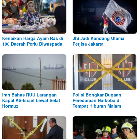
Kenaikan Harga Ayam Ras di
JIS Jadi Kandang Utama
188 Daerah Perlu Diwaspadai
Perjisa Jakarta
Iran Bahas RUU Larangan
Polisi Bongkar Dugaan
Kapal AS-Israel Lewat Selat
Peredaraan Narkoba di
Hormuz
Tempat Hiburan Malam