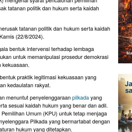
) mengenai syarat pencalonan pemilihan
ak tatanan politik dan hukum serta kaidah
s merusak tatanan politik dan hukum serta kaidah
Kamis (22/8/2024).
la bentuk intervensi terhadap lembaga
itujukan untuk memanipulasi prosedur demokrasi
n kekuasaan.
entuk praktik legitimasi kekuasaan yang
dan kedaulatan rakyat.
an menuntut penyelenggaraan
pilkada
yang
rta sesuai kaidah hukum yang benar dan adil.
 Pemilihan Umum (KPU) untuk tetap menjaga
nyelenggara Pilkada yang bermartabat dengan
aturan hukum yang ditetapkan.