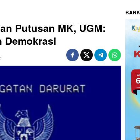
BANK
an Putusan MK, UGM:
 Demokrasi
t