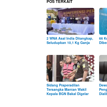
POS TERKAIT
2 WNA Asal India Ditangkap,
66 K
Seludupkan 10,1 Kg Ganja
Dibe
Sidang Praperadilan
Dewa
Tersangka Mantan Wakil
Peng
Kepala BGN Bakal Digelar
Dial