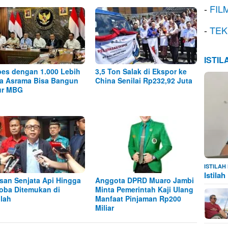
-
FIL
-
TEK
ISTI
es dengan 1.000 Lebih
3,5 Ton Salak di Ekspor ke
a Asrama Bisa Bangun
China Senilai Rp232,92 Juta
ur MBG
ISTILA
Istila
san Senjata Api Hingga
Anggota DPRD Muaro Jambi
oba Ditemukan di
Minta Pemerintah Kaji Ulang
lah
Manfaat Pinjaman Rp200
Miliar