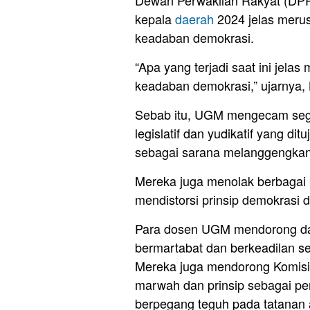
Dewan Perwakilan Rakyat (DPR
kepala
daerah
2024 jelas merus
keadaban demokrasi.
“Apa yang terjadi saat ini jela
keadaban demokrasi,” ujarnya, 
Sebab itu, UGM mengecam sega
legislatif dan yudikatif yang d
sebagai sarana melanggengka
Mereka juga menolak berbagai b
mendistorsi prinsip demokrasi 
Para dosen UGM mendorong d
bermartabat dan berkeadilan se
Mereka juga mendorong Komisi
marwah dan prinsip sebagai pe
berpegang teguh pada tatanan 