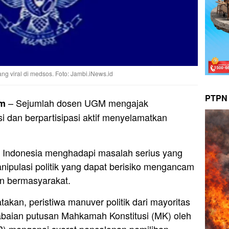
ng viral di medsos. Foto: Jambi.iNews.id
PTPN 
– Sejumlah dosen UGM mengajak
om
i dan berpartisipasi aktif menyelamatkan
Indonesia menghadapi masalah serius yang
anipulasi politik yang dapat berisiko mengancam
an bermasyarakat.
kan, peristiwa manuver politik dari mayoritas
baian putusan Mahkamah Konstitusi (MK) oleh