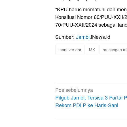
“KPU harus mematuhi dan men
Konsitusi Nomor 60/PUU-XXII/
70/PUU-XXII/2024 sebagai lan
Sumber:
Jambi
.iNews.id
manuver dpr
MK
rancangan m
Navigasi
Pos sebelumnya
pos
Pilgub Jambi, Tersisa 3 Partai 
Rekom PDI P ke Haris-Sani