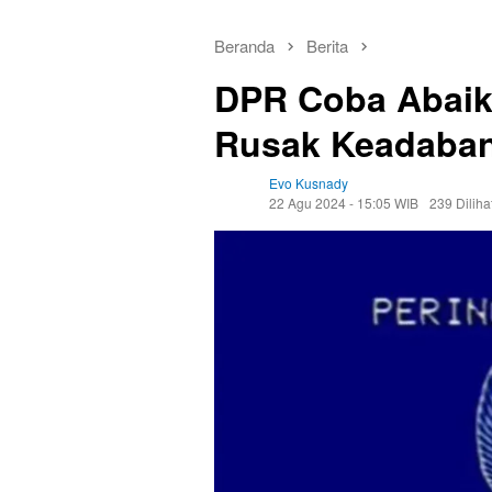
Beranda
Berita
DPR Coba Abaik
Rusak Keadaban
Evo Kusnady
22 Agu 2024 - 15:05 WIB
239 Diliha