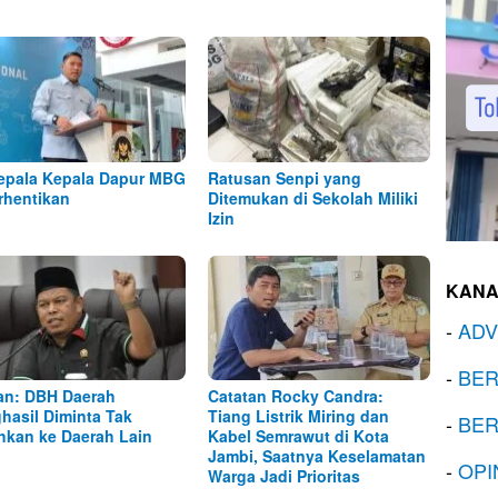
epala Kepala Dapur MBG
Ratusan Senpi yang
rhentikan
Ditemukan di Sekolah Miliki
Izin
KANA
-
ADV
-
BER
n: DBH Daerah
Catatan Rocky Candra:
hasil Diminta Tak
Tiang Listrik Miring dan
-
BER
ihkan ke Daerah Lain
Kabel Semrawut di Kota
Jambi, Saatnya Keselamatan
-
OPI
Warga Jadi Prioritas