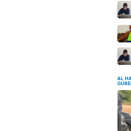
AL H
GUBE