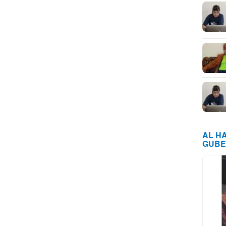
AL H
GUBE