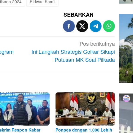
ilkada 2024
Ridwan Kamil
SEBARKAN
Pos berikutnya
rogram
Ini Langkah Strategis Golkar Sikapi
Putusan MK Soal Pilkada
skrim Respon Kabar
Ponpes dengan 1.000 Lebih