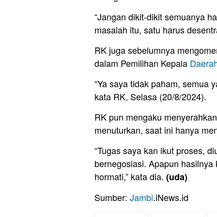
“Jangan dikit-dikit semuanya h
masalah itu, satu harus desentra
RK juga sebelumnya mengomenta
dalam Pemilihan Kepala
Daera
“Ya saya tidak paham, semua ya
kata RK, Selasa (20/8/2024).
RK pun mengaku menyerahkan s
menuturkan, saat ini hanya me
“Tugas saya kan ikut proses, di
bernegosiasi. Apapun hasilnya 
hormati,” kata dia.
(uda)
Sumber:
Jambi
.iNews.id