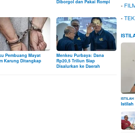
Diborgol dan Pakai Rompi
-
FIL
-
TEK
ISTI
ku Pembuang Mayat
Menkeu Purbaya: Dana
m Karung Ditangkap
Rp20,5 Triliun Siap
Disalurkan ke Daerah
ISTILA
Istila