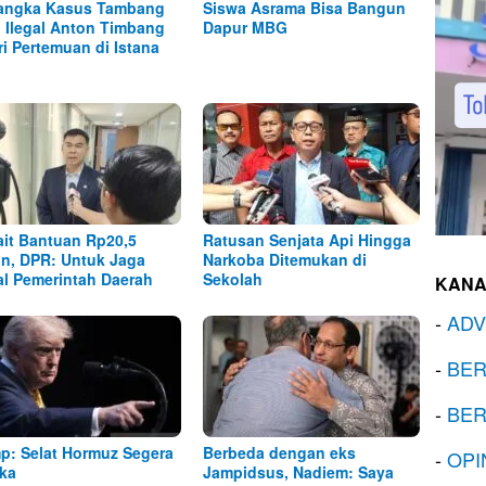
angka Kasus Tambang
Siswa Asrama Bisa Bangun
l Ilegal Anton Timbang
Dapur MBG
ri Pertemuan di Istana
ait Bantuan Rp20,5
Ratusan Senjata Api Hingga
iun, DPR: Untuk Jaga
Narkoba Ditemukan di
al Pemerintah Daerah
Sekolah
KANA
-
ADV
-
BER
-
BER
p: Selat Hormuz Segera
Berbeda dengan eks
-
OPI
ka
Jampidsus, Nadiem: Saya