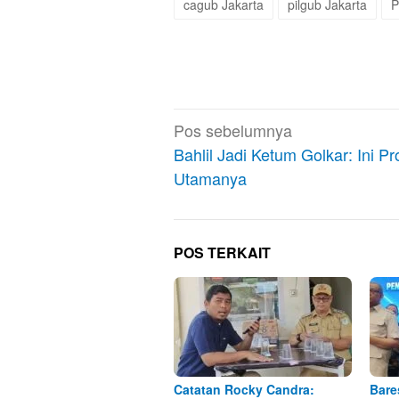
cagub Jakarta
pilgub Jakarta
P
Navigasi
Pos sebelumnya
pos
Bahlil Jadi Ketum Golkar: Ini P
Utamanya
POS TERKAIT
Catatan Rocky Candra:
Bare