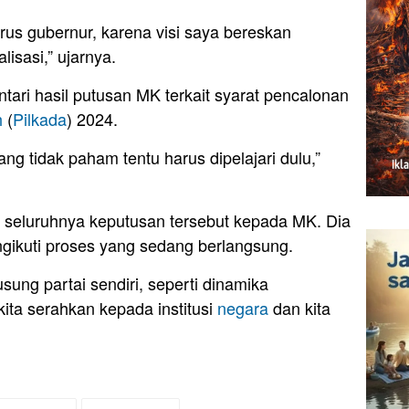
arus gubernur, karena visi saya bereskan
lisasi,” ujarnya.
ri hasil putusan MK terkait syarat pencalonan
h
(
Pilkada
) 2024.
ng tidak paham tentu harus dipelajari dulu,”
eluruhnya keputusan tersebut kepada MK. Dia
ngikuti proses yang sedang berlangsung.
usung partai sendiri, seperti dinamika
kita serahkan kepada institusi
negara
dan kita