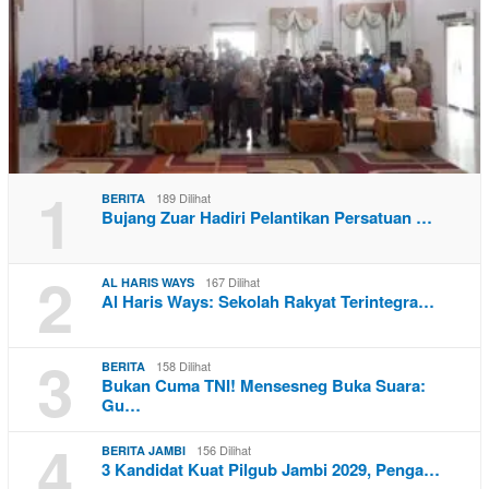
1
189 Dilihat
BERITA
Bujang Zuar Hadiri Pelantikan Persatuan …
2
167 Dilihat
AL HARIS WAYS
Al Haris Ways: Sekolah Rakyat Terintegra…
3
158 Dilihat
BERITA
Bukan Cuma TNI! Mensesneg Buka Suara:
Gu…
4
156 Dilihat
BERITA JAMBI
3 Kandidat Kuat Pilgub Jambi 2029, Penga…