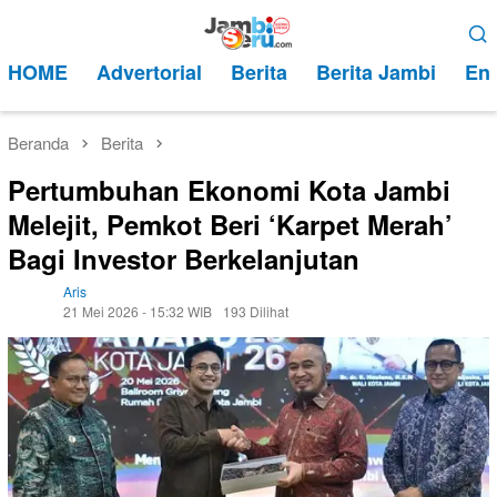
Loncat
Menu
ke
Mobile
HOME
Advertorial
Berita
Berita Jambi
Ent
konten
Beranda
Berita
Pertumbuhan Ekonomi Kota Jambi
Melejit, Pemkot Beri ‘Karpet Merah’
Bagi Investor Berkelanjutan
Aris
21 Mei 2026 - 15:32 WIB
193 Dilihat