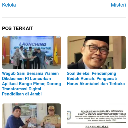
Kelola
Misteri
POS TERKAIT
Wagub Sani Bersama Wamen
Soal Seleksi Pendamping
Dikdasmen RI Luncurkan
Bedah Rumah. Pengamat:
Aplikasi Bungo Pintar, Dorong
Harus Akuntabel dan Terbuka
Transformasi Digital
Pendidikan di Jambi