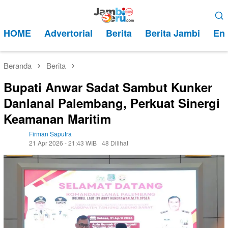
Loncat
Menu
ke
Mobile
HOME
Advertorial
Berita
Berita Jambi
Ent
konten
Beranda
Berita
Bupati Anwar Sadat Sambut Kunker
Danlanal Palembang, Perkuat Sinergi
Keamanan Maritim
Firman Saputra
21 Apr 2026 - 21:43 WIB
48 Dilihat