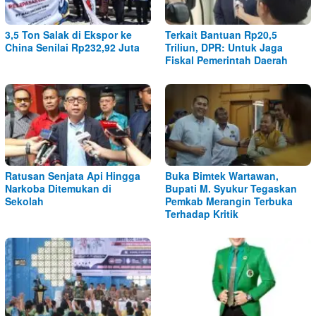
3,5 Ton Salak di Ekspor ke
Terkait Bantuan Rp20,5
China Senilai Rp232,92 Juta
Triliun, DPR: Untuk Jaga
Fiskal Pemerintah Daerah
Ratusan Senjata Api Hingga
Buka Bimtek Wartawan,
Narkoba Ditemukan di
Bupati M. Syukur Tegaskan
Sekolah
Pemkab Merangin Terbuka
Terhadap Kritik