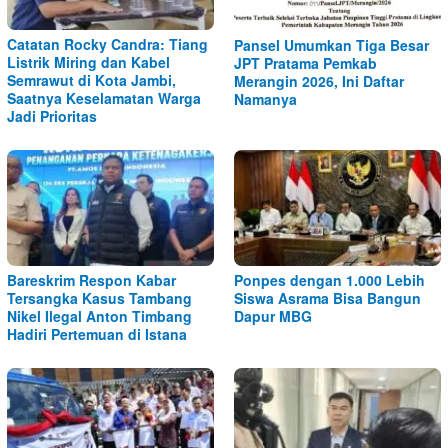
Catatan Rocky Candra: Tiang
Pansel Umumkan Tiga Besar
Listrik Miring dan Kabel
JPT Pratama Pemkab
Semrawut di Kota Jambi,
Merangin 2026, Ini Daftar
Saatnya Keselamatan Warga
Namanya
Jadi Prioritas
Bareskrim Respon Kabar
Ponpes dengan 1.000 Lebih
Tersangka Kasus Tambang
Siswa Asrama Bisa Bangun
Nikel Ilegal Anton Timbang
Dapur MBG
Hadiri Pertemuan di Istana