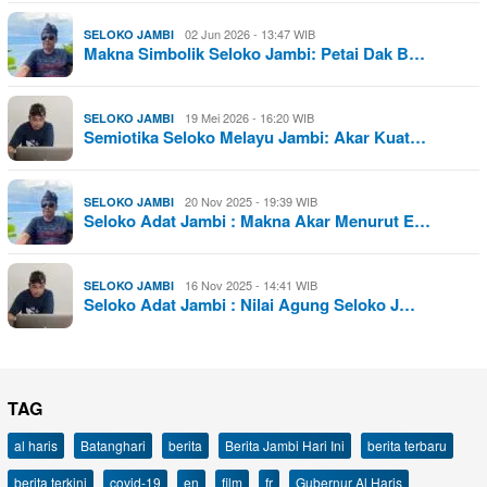
02 Jun 2026 - 13:47 WIB
SELOKO JAMBI
Makna Simbolik Seloko Jambi: Petai Dak B…
19 Mei 2026 - 16:20 WIB
SELOKO JAMBI
Semiotika Seloko Melayu Jambi: Akar Kuat…
20 Nov 2025 - 19:39 WIB
SELOKO JAMBI
Seloko Adat Jambi : Makna Akar Menurut E…
16 Nov 2025 - 14:41 WIB
SELOKO JAMBI
Seloko Adat Jambi : Nilai Agung Seloko J…
TAG
al haris
Batanghari
berita
Berita Jambi Hari Ini
berita terbaru
berita terkini
covid-19
en
film
fr
Gubernur Al Haris