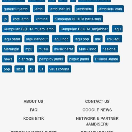
gubernur jambi
jambi
jambi hari ini
jambiseru
jambiseru.com
jp
kota jambi
kriminal
Kumpulan BERITA haris-sani
Kumpulan BERITA muaro jambi
Kumpulan BERITA Tanjabbar
lagu
lagu barat
lagu dangdut
lagu indo
lagu pop
lirik
lirik lagu
Merangin
mp3
musik
musik barat
Musik Indo
nasional
news
olahraga
pemprov jambi
pilgub jambi
Pilkada Jambi
pop
situs
sv
us
virus corona
ABOUT US
CONTACT US
FAQ
GOOGLE NEWS
KODE ETIK
NETWORK & PARTNER
JAMBISERU