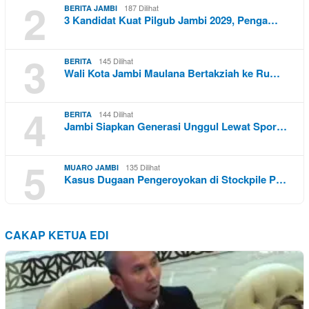
2
187 Dilihat
BERITA JAMBI
3 Kandidat Kuat Pilgub Jambi 2029, Penga…
3
145 Dilihat
BERITA
Wali Kota Jambi Maulana Bertakziah ke Ru…
4
144 Dilihat
BERITA
Jambi Siapkan Generasi Unggul Lewat Spor…
5
135 Dilihat
MUARO JAMBI
Kasus Dugaan Pengeroyokan di Stockpile P…
CAKAP KETUA EDI