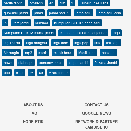
berita terkini
covid-19
en
film
fr
Gubernur Al Haris
gubernur jambi
jambi
jambi hari ini
jambiseru
jambiseru.com
jp
kota jambi
kriminal
Kumpulan BERITA haris-sani
Kumpulan BERITA muaro jambi
Kumpulan BERITA Tanjabbar
lagu
lagu barat
lagu dangdut
lagu indo
lagu pop
lirik
lirik lagu
Merangin
mp3
musik
musik barat
Musik Indo
nasional
news
olahraga
pemprov jambi
pilgub jambi
Pilkada Jambi
pop
situs
sv
us
virus corona
ABOUT US
CONTACT US
FAQ
GOOGLE NEWS
KODE ETIK
NETWORK & PARTNER
JAMBISERU