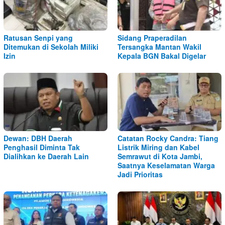
Ratusan Senpi yang
Sidang Praperadilan
Ditemukan di Sekolah Miliki
Tersangka Mantan Wakil
Izin
Kepala BGN Bakal Digelar
Dewan: DBH Daerah
Catatan Rocky Candra: Tiang
Penghasil Diminta Tak
Listrik Miring dan Kabel
Dialihkan ke Daerah Lain
Semrawut di Kota Jambi,
Saatnya Keselamatan Warga
Jadi Prioritas