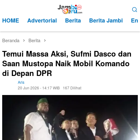
Loncat
Menu
ke
Mobile
HOME
Advertorial
Berita
Berita Jambi
Ent
konten
Beranda
Berita
Temui Massa Aksi, Sufmi Dasco dan
Saan Mustopa Naik Mobil Komando
di Depan DPR
Aris
20 Jun 2026 - 14:17 WIB
167 Dilihat