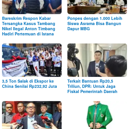
Bareskrim Respon Kabar
Ponpes dengan 1.000 Lebih
Tersangka Kasus Tambang
Siswa Asrama Bisa Bangun
Nikel Ilegal Anton Timbang
Dapur MBG
Hadiri Pertemuan di Istana
3,5 Ton Salak di Ekspor ke
Terkait Bantuan Rp20,5
China Senilai Rp232,92 Juta
Triliun, DPR: Untuk Jaga
Fiskal Pemerintah Daerah