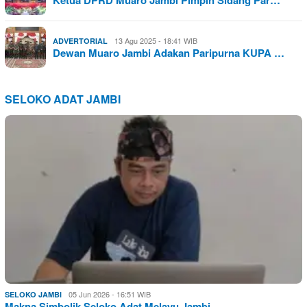
Ketua DPRD Muaro Jambi Pimpin Sidang Par…
13 Agu 2025 - 18:41 WIB
ADVERTORIAL
Dewan Muaro Jambi Adakan Paripurna KUPA …
SELOKO ADAT JAMBI
05 Jun 2026 - 16:51 WIB
SELOKO JAMBI
Makna Simbolik Seloko Adat Melayu Jambi …