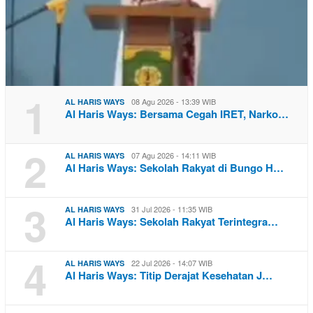
1
08 Agu 2026 - 13:39 WIB
AL HARIS WAYS
Al Haris Ways: Bersama Cegah IRET, Narko…
2
07 Agu 2026 - 14:11 WIB
AL HARIS WAYS
Al Haris Ways: Sekolah Rakyat di Bungo H…
3
31 Jul 2026 - 11:35 WIB
AL HARIS WAYS
Al Haris Ways: Sekolah Rakyat Terintegra…
4
22 Jul 2026 - 14:07 WIB
AL HARIS WAYS
Al Haris Ways: Titip Derajat Kesehatan J…