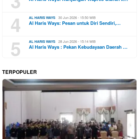
3
4
30 Jun 2026 - 15:50 WIB
AL HARIS WAYS
Al Haris Ways: Pesan untuk Diri Sendiri,…
5
28 Jun 2026 - 15:14 WIB
AL HARIS WAYS
Al Haris Ways : Pekan Kebudayaan Daerah …
TERPOPULER