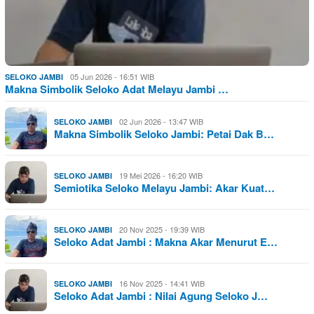
05 Jun 2026 - 16:51 WIB
SELOKO JAMBI
Makna Simbolik Seloko Adat Melayu Jambi …
02 Jun 2026 - 13:47 WIB
SELOKO JAMBI
Makna Simbolik Seloko Jambi: Petai Dak B…
19 Mei 2026 - 16:20 WIB
SELOKO JAMBI
Semiotika Seloko Melayu Jambi: Akar Kuat…
20 Nov 2025 - 19:39 WIB
SELOKO JAMBI
Seloko Adat Jambi : Makna Akar Menurut E…
16 Nov 2025 - 14:41 WIB
SELOKO JAMBI
Seloko Adat Jambi : Nilai Agung Seloko J…