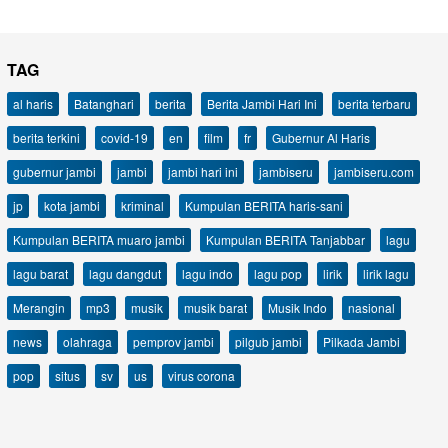
TAG
al haris
Batanghari
berita
Berita Jambi Hari Ini
berita terbaru
berita terkini
covid-19
en
film
fr
Gubernur Al Haris
gubernur jambi
jambi
jambi hari ini
jambiseru
jambiseru.com
jp
kota jambi
kriminal
Kumpulan BERITA haris-sani
Kumpulan BERITA muaro jambi
Kumpulan BERITA Tanjabbar
lagu
lagu barat
lagu dangdut
lagu indo
lagu pop
lirik
lirik lagu
Merangin
mp3
musik
musik barat
Musik Indo
nasional
news
olahraga
pemprov jambi
pilgub jambi
Pilkada Jambi
pop
situs
sv
us
virus corona