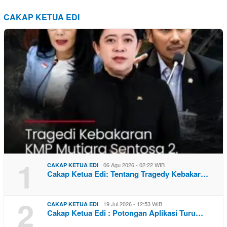
CAKAP KETUA EDI
1
06 Agu 2026 - 02:22 WIB
CAKAP KETUA EDI
Cakap Ketua Edi: Tentang Tragedy Kebakar…
2
19 Jul 2026 - 12:53 WIB
CAKAP KETUA EDI
Cakap Ketua Edi : Potongan Aplikasi Turu…