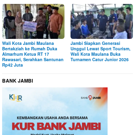
Wali Kota Jambi Maulana
Jambi Siapkan Generasi
Bertakziah ke Rumah Duka
Unggul Lewat Sport Tourism,
Almarhum Ketua RT 17
Wali Kota Maulana Buka
Rawasari, Serahkan Santunan
Turnamen Catur Junior 2026
Rp42 Juta
BANK JAMBI