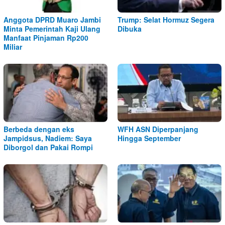
Anggota DPRD Muaro Jambi
Trump: Selat Hormuz Segera
Minta Pemerintah Kaji Ulang
Dibuka
Manfaat Pinjaman Rp200
Miliar
Berbeda dengan eks
WFH ASN Diperpanjang
Jampidsus, Nadiem: Saya
Hingga September
Diborgol dan Pakai Rompi