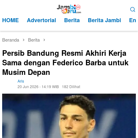
Loncat
Menu
ke
Mobile
HOME
Advertorial
Berita
Berita Jambi
Ent
konten
Beranda
Berita
Persib Bandung Resmi Akhiri Kerja
Sama dengan Federico Barba untuk
Musim Depan
Aris
20 Jun 2026 - 14:19 WIB
182 Dilihat