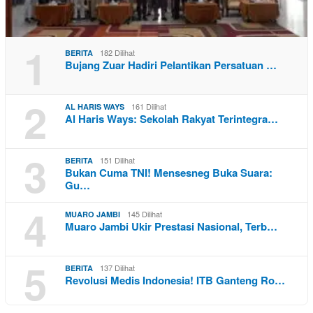
1
182 Dilihat
BERITA
Bujang Zuar Hadiri Pelantikan Persatuan …
2
161 Dilihat
AL HARIS WAYS
Al Haris Ways: Sekolah Rakyat Terintegra…
3
151 Dilihat
BERITA
Bukan Cuma TNI! Mensesneg Buka Suara:
Gu…
4
145 Dilihat
MUARO JAMBI
Muaro Jambi Ukir Prestasi Nasional, Terb…
5
137 Dilihat
BERITA
Revolusi Medis Indonesia! ITB Ganteng Ro…