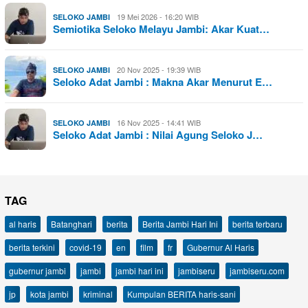
19 Mei 2026 - 16:20 WIB
SELOKO JAMBI
Semiotika Seloko Melayu Jambi: Akar Kuat…
20 Nov 2025 - 19:39 WIB
SELOKO JAMBI
Seloko Adat Jambi : Makna Akar Menurut E…
16 Nov 2025 - 14:41 WIB
SELOKO JAMBI
Seloko Adat Jambi : Nilai Agung Seloko J…
TAG
al haris
Batanghari
berita
Berita Jambi Hari Ini
berita terbaru
berita terkini
covid-19
en
film
fr
Gubernur Al Haris
gubernur jambi
jambi
jambi hari ini
jambiseru
jambiseru.com
jp
kota jambi
kriminal
Kumpulan BERITA haris-sani