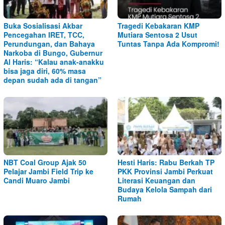
Buka Sosialisasi Akbar
Tragedi Kebakaran KMP
Pencegahan IRET, TCC,
Mutiara Sentosa 2 Usut
Perundungan, dan Bahaya
Tuntas Tanpa Ada Kompromi!
Narkoba di Bungo, Gubernur
Al Haris: “Kalau anak-anakku
bisa jaga diri, 60% masa
depan sudah ada di tangan”
NBT Coal Group Ajak 50
Hesti Haris: Rabu Berkah TP
Pelajar Jambi Field Trip ke
PKK Provinsi Jambi Perkuat
Candi Muaro Jambi
Literasi Keuangan dan
Budaya Kelola Sampah dari
Rumah