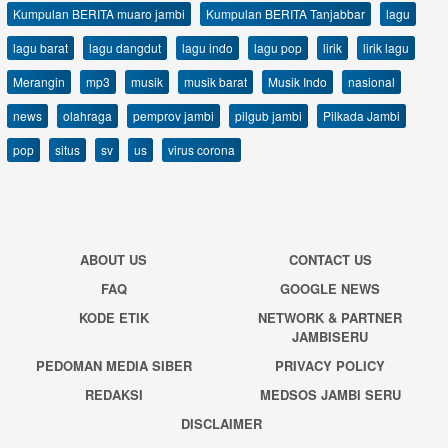
Kumpulan BERITA muaro jambi
Kumpulan BERITA Tanjabbar
lagu
lagu barat
lagu dangdut
lagu indo
lagu pop
lirik
lirik lagu
Merangin
mp3
musik
musik barat
Musik Indo
nasional
news
olahraga
pemprov jambi
pilgub jambi
Pilkada Jambi
pop
situs
sv
us
virus corona
ABOUT US
CONTACT US
FAQ
GOOGLE NEWS
KODE ETIK
NETWORK & PARTNER
JAMBISERU
PEDOMAN MEDIA SIBER
PRIVACY POLICY
REDAKSI
MEDSOS JAMBI SERU
DISCLAIMER