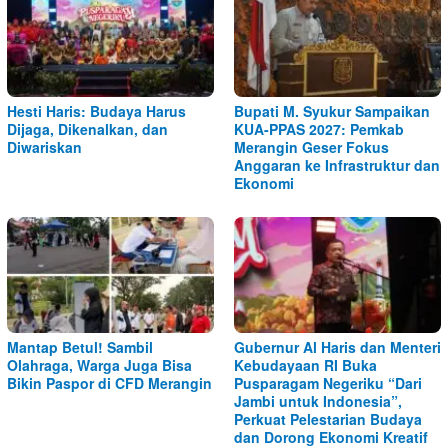
Hesti Haris: Budaya Harus
Bupati M. Syukur Sampaikan
Dijaga, Dikenalkan, dan
KUA-PPAS 2027: Pemkab
Diwariskan
Merangin Geser Fokus
Anggaran ke Infrastruktur dan
Ekonomi
Mantap Betul! Sambil
Gubernur Al Haris dan Menteri
Olahraga, Warga Juga Bisa
Kebudayaan RI Buka
Bikin Paspor di CFD Merangin
Pusparagam Negeriku “Dari
Jambi untuk Indonesia”,
Perkuat Pelestarian Budaya
dan Dorong Ekonomi Kreatif