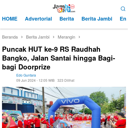
Loncat
Menu
ke
Mobile
HOME
Advertorial
Berita
Berita Jambi
Ent
konten
Beranda
Berita Jambi
Merangin
Puncak HUT ke-9 RS Raudhah
Bangko, Jalan Santai hingga Bagi-
bagi Doorprize
Edo Guntara
09 Jun 2024 - 12:05 WIB
323 Dilihat