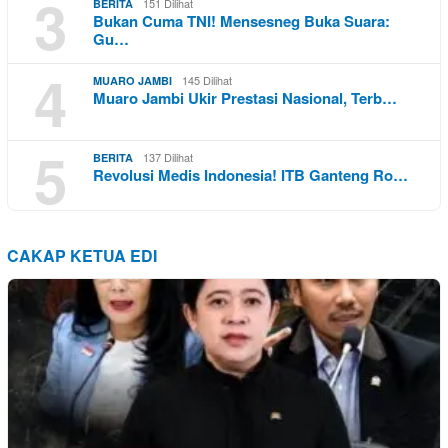
3
151 Dilihat
BERITA
Bukan Cuma TNI! Mensesneg Buka Suara:
Gu…
4
145 Dilihat
MUARO JAMBI
Muaro Jambi Ukir Prestasi Nasional, Terb…
5
137 Dilihat
BERITA
Revolusi Medis Indonesia! ITB Ganteng Ro…
CAKAP KETUA EDI