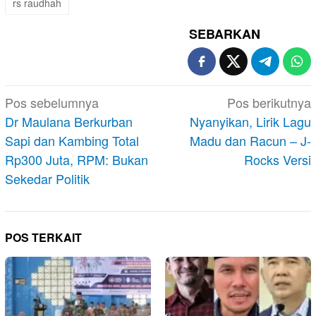
rs raudhah
SEBARKAN
Navigasi
Pos sebelumnya
Pos berikutnya
pos
Dr Maulana Berkurban
Nyanyikan, Lirik Lagu
Sapi dan Kambing Total
Madu dan Racun – J-
Rp300 Juta, RPM: Bukan
Rocks Versi
Sekedar Politik
POS TERKAIT