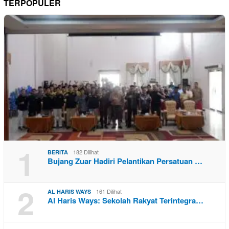
TERPOPULER
1
182 Dilihat
BERITA
Bujang Zuar Hadiri Pelantikan Persatuan …
2
161 Dilihat
AL HARIS WAYS
Al Haris Ways: Sekolah Rakyat Terintegra…