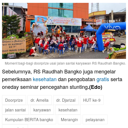
Moment bagi-bagi doorprize usai jalan santai karyawan RS Raudhah Bangko.
Sebelumnya, RS Raudhah Bangko juga mengelar
pemeriksaan
kesehatan
dan pengobatan
gratis
serta
oneday seminar pencegahan stunting
.(Edo)
Doorprize
dr. Amelia
dr. Djarizal
HUT ke-9
jalan santai
karyawan
kesehatan
Kumpulan BERITA bangko
Merangin
pelayanan