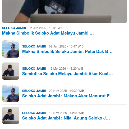
05 Jun 2026 - 16:51 WIB
SELOKO JAMBI
Makna Simbolik Seloko Adat Melayu Jambi …
02 Jun 2026 - 13:47 WIB
SELOKO JAMBI
Makna Simbolik Seloko Jambi: Petai Dak B…
19 Mei 2026 - 16:20 WIB
SELOKO JAMBI
Semiotika Seloko Melayu Jambi: Akar Kuat…
20 Nov 2025 - 19:39 WIB
SELOKO JAMBI
Seloko Adat Jambi : Makna Akar Menurut E…
16 Nov 2025 - 14:41 WIB
SELOKO JAMBI
Seloko Adat Jambi : Nilai Agung Seloko J…