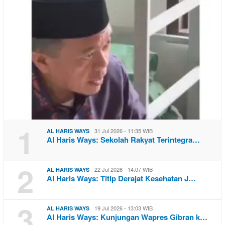
1
31 Jul 2026 - 11:35 WIB
AL HARIS WAYS
Al Haris Ways: Sekolah Rakyat Terintegra…
2
22 Jul 2026 - 14:07 WIB
AL HARIS WAYS
Al Haris Ways: Titip Derajat Kesehatan J…
3
19 Jul 2026 - 13:03 WIB
AL HARIS WAYS
Al Haris Ways: Kunjungan Wapres Gibran k…