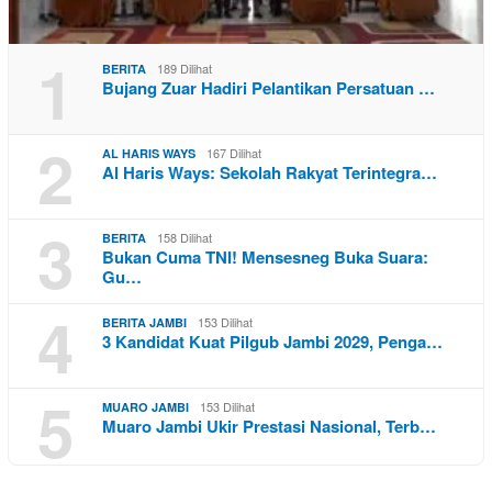
1
189 Dilihat
BERITA
Bujang Zuar Hadiri Pelantikan Persatuan …
2
167 Dilihat
AL HARIS WAYS
Al Haris Ways: Sekolah Rakyat Terintegra…
3
158 Dilihat
BERITA
Bukan Cuma TNI! Mensesneg Buka Suara:
Gu…
4
153 Dilihat
BERITA JAMBI
3 Kandidat Kuat Pilgub Jambi 2029, Penga…
5
153 Dilihat
MUARO JAMBI
Muaro Jambi Ukir Prestasi Nasional, Terb…