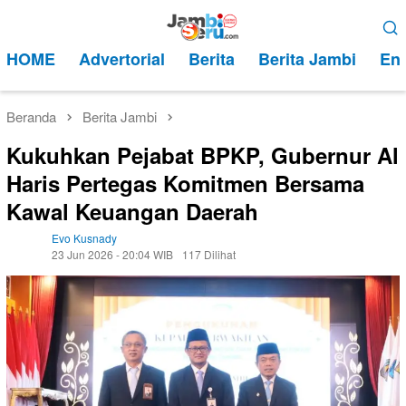
Loncat
Menu
ke
Mobile
HOME
Advertorial
Berita
Berita Jambi
Ent
konten
Beranda
Berita Jambi
Kukuhkan Pejabat BPKP, Gubernur Al
Haris Pertegas Komitmen Bersama
Kawal Keuangan Daerah
Evo Kusnady
23 Jun 2026 - 20:04 WIB
117 Dilihat