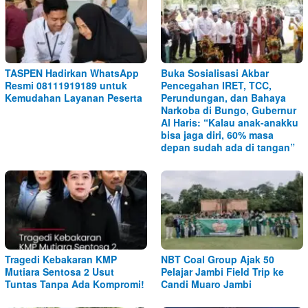
TASPEN Hadirkan WhatsApp
Buka Sosialisasi Akbar
Resmi 08111919189 untuk
Pencegahan IRET, TCC,
Kemudahan Layanan Peserta
Perundungan, dan Bahaya
Narkoba di Bungo, Gubernur
Al Haris: “Kalau anak-anakku
bisa jaga diri, 60% masa
depan sudah ada di tangan”
Tragedi Kebakaran KMP
NBT Coal Group Ajak 50
Mutiara Sentosa 2 Usut
Pelajar Jambi Field Trip ke
Tuntas Tanpa Ada Kompromi!
Candi Muaro Jambi