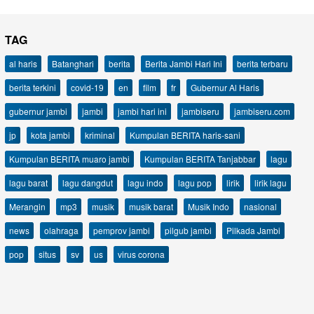
TAG
al haris
Batanghari
berita
Berita Jambi Hari Ini
berita terbaru
berita terkini
covid-19
en
film
fr
Gubernur Al Haris
gubernur jambi
jambi
jambi hari ini
jambiseru
jambiseru.com
jp
kota jambi
kriminal
Kumpulan BERITA haris-sani
Kumpulan BERITA muaro jambi
Kumpulan BERITA Tanjabbar
lagu
lagu barat
lagu dangdut
lagu indo
lagu pop
lirik
lirik lagu
Merangin
mp3
musik
musik barat
Musik Indo
nasional
news
olahraga
pemprov jambi
pilgub jambi
Pilkada Jambi
pop
situs
sv
us
virus corona