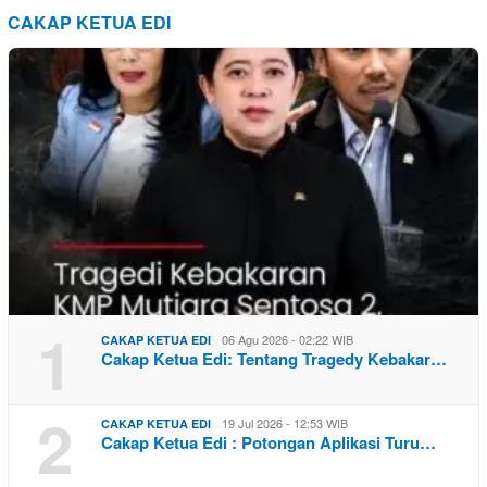
CAKAP KETUA EDI
1
06 Agu 2026 - 02:22 WIB
CAKAP KETUA EDI
Cakap Ketua Edi: Tentang Tragedy Kebakar…
2
19 Jul 2026 - 12:53 WIB
CAKAP KETUA EDI
Cakap Ketua Edi : Potongan Aplikasi Turu…