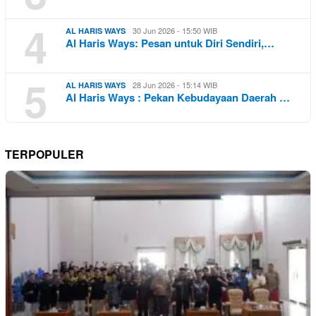
4
30 Jun 2026 - 15:50 WIB
AL HARIS WAYS
Al Haris Ways: Pesan untuk Diri Sendiri,…
5
28 Jun 2026 - 15:14 WIB
AL HARIS WAYS
Al Haris Ways : Pekan Kebudayaan Daerah …
TERPOPULER