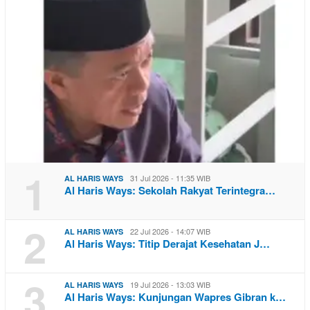
1
31 Jul 2026 - 11:35 WIB
AL HARIS WAYS
Al Haris Ways: Sekolah Rakyat Terintegra…
2
22 Jul 2026 - 14:07 WIB
AL HARIS WAYS
Al Haris Ways: Titip Derajat Kesehatan J…
3
19 Jul 2026 - 13:03 WIB
AL HARIS WAYS
Al Haris Ways: Kunjungan Wapres Gibran k…