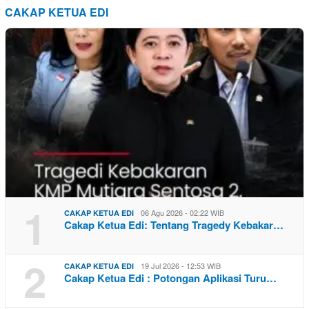
CAKAP KETUA EDI
1
06 Agu 2026 - 02:22 WIB
CAKAP KETUA EDI
Cakap Ketua Edi: Tentang Tragedy Kebakar…
2
19 Jul 2026 - 12:53 WIB
CAKAP KETUA EDI
Cakap Ketua Edi : Potongan Aplikasi Turu…