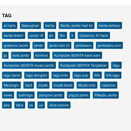
TAG
al haris
Batanghari
berita
Berita Jambi Hari Ini
berita terbaru
berita terkini
covid-19
en
film
fr
Gubernur Al Haris
gubernur jambi
jambi
jambi hari ini
jambiseru
jambiseru.com
jp
kota jambi
kriminal
Kumpulan BERITA haris-sani
Kumpulan BERITA muaro jambi
Kumpulan BERITA Tanjabbar
lagu
lagu barat
lagu dangdut
lagu indo
lagu pop
lirik
lirik lagu
Merangin
mp3
musik
musik barat
Musik Indo
nasional
news
olahraga
pemprov jambi
pilgub jambi
Pilkada Jambi
pop
situs
sv
us
virus corona