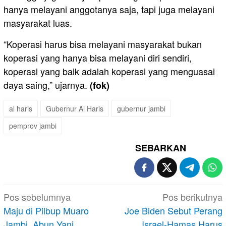
hanya melayani anggotanya saja, tapi juga melayani
masyarakat luas.
“Koperasi harus bisa melayani masyarakat bukan
koperasi yang hanya bisa melayani diri sendiri,
koperasi yang baik adalah koperasi yang menguasai
daya saing,” ujarnya.
(fok)
al haris
Gubernur Al Haris
gubernur jambi
pemprov jambi
SEBARKAN
Navigasi
Pos sebelumnya
Pos berikutnya
pos
Maju di Pilbup Muaro
Joe Biden Sebut Perang
Jambi, Abun Yani
Israel-Hamas Harus