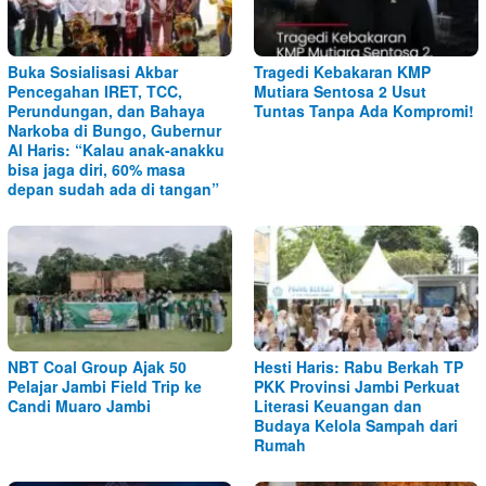
Buka Sosialisasi Akbar
Tragedi Kebakaran KMP
Pencegahan IRET, TCC,
Mutiara Sentosa 2 Usut
Perundungan, dan Bahaya
Tuntas Tanpa Ada Kompromi!
Narkoba di Bungo, Gubernur
Al Haris: “Kalau anak-anakku
bisa jaga diri, 60% masa
depan sudah ada di tangan”
NBT Coal Group Ajak 50
Hesti Haris: Rabu Berkah TP
Pelajar Jambi Field Trip ke
PKK Provinsi Jambi Perkuat
Candi Muaro Jambi
Literasi Keuangan dan
Budaya Kelola Sampah dari
Rumah