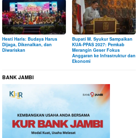
Hesti Haris: Budaya Harus
Bupati M. Syukur Sampaikan
Dijaga, Dikenalkan, dan
KUA-PPAS 2027: Pemkab
Diwariskan
Merangin Geser Fokus
Anggaran ke Infrastruktur dan
Ekonomi
BANK JAMBI