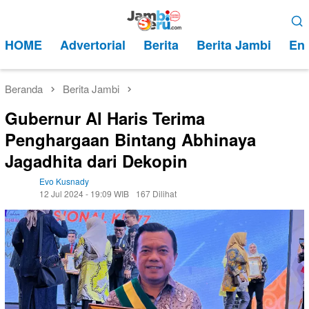
Loncat
Menu
ke
Mobile
HOME
Advertorial
Berita
Berita Jambi
Ent
konten
Beranda
Berita Jambi
Gubernur Al Haris Terima
Penghargaan Bintang Abhinaya
Jagadhita dari Dekopin
Evo Kusnady
12 Jul 2024 - 19:09 WIB
167 Dilihat