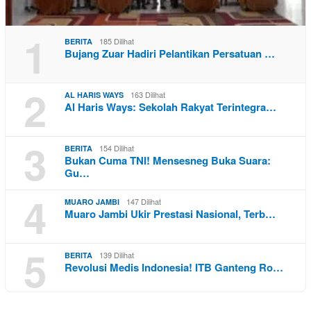
1
185 Dilihat
BERITA
Bujang Zuar Hadiri Pelantikan Persatuan …
2
163 Dilihat
AL HARIS WAYS
Al Haris Ways: Sekolah Rakyat Terintegra…
3
154 Dilihat
BERITA
Bukan Cuma TNI! Mensesneg Buka Suara:
Gu…
4
147 Dilihat
MUARO JAMBI
Muaro Jambi Ukir Prestasi Nasional, Terb…
5
139 Dilihat
BERITA
Revolusi Medis Indonesia! ITB Ganteng Ro…