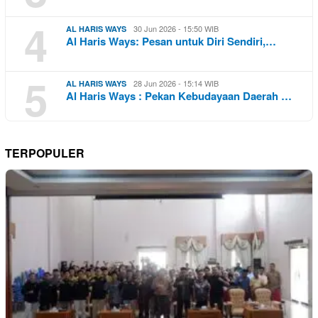
4
30 Jun 2026 - 15:50 WIB
AL HARIS WAYS
Al Haris Ways: Pesan untuk Diri Sendiri,…
5
28 Jun 2026 - 15:14 WIB
AL HARIS WAYS
Al Haris Ways : Pekan Kebudayaan Daerah …
TERPOPULER