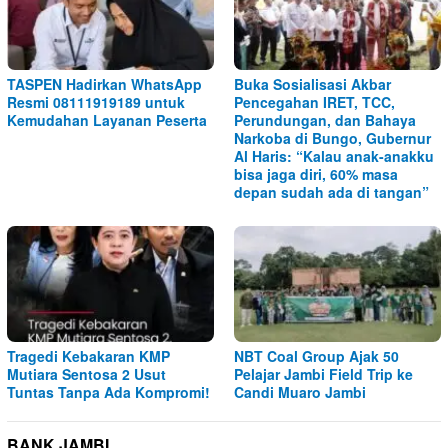
TASPEN Hadirkan WhatsApp
Buka Sosialisasi Akbar
Resmi 08111919189 untuk
Pencegahan IRET, TCC,
Kemudahan Layanan Peserta
Perundungan, dan Bahaya
Narkoba di Bungo, Gubernur
Al Haris: “Kalau anak-anakku
bisa jaga diri, 60% masa
depan sudah ada di tangan”
Tragedi Kebakaran KMP
NBT Coal Group Ajak 50
Mutiara Sentosa 2 Usut
Pelajar Jambi Field Trip ke
Tuntas Tanpa Ada Kompromi!
Candi Muaro Jambi
BANK JAMBI