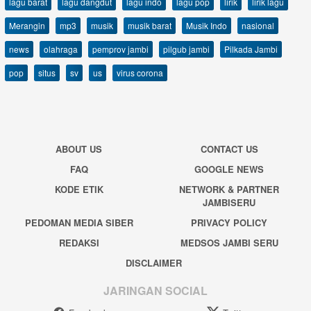
lagu barat
lagu dangdut
lagu indo
lagu pop
lirik
lirik lagu
Merangin
mp3
musik
musik barat
Musik Indo
nasional
news
olahraga
pemprov jambi
pilgub jambi
Pilkada Jambi
pop
situs
sv
us
virus corona
ABOUT US
CONTACT US
FAQ
GOOGLE NEWS
KODE ETIK
NETWORK & PARTNER
JAMBISERU
PEDOMAN MEDIA SIBER
PRIVACY POLICY
REDAKSI
MEDSOS JAMBI SERU
DISCLAIMER
JARINGAN SOCIAL