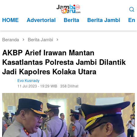
Loncat
Menu
ke
Mobile
HOME
Advertorial
Berita
Berita Jambi
Ent
konten
Beranda
Berita Jambi
AKBP Arief Irawan Mantan
Kasatlantas Polresta Jambi Dilantik
Jadi Kapolres Kolaka Utara
Evo Kusnady
11 Jul 2023 - 19:29 WIB
358 Dilihat