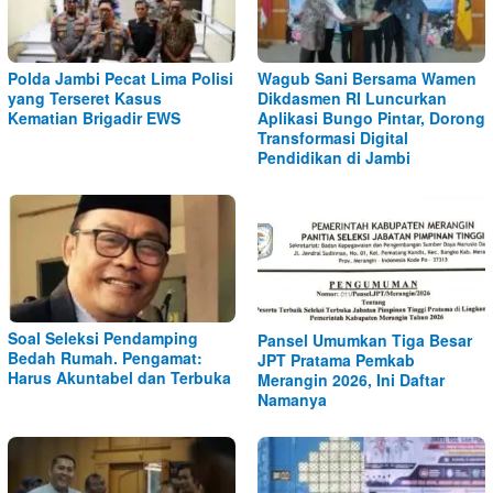
Polda Jambi Pecat Lima Polisi
Wagub Sani Bersama Wamen
yang Terseret Kasus
Dikdasmen RI Luncurkan
Kematian Brigadir EWS
Aplikasi Bungo Pintar, Dorong
Transformasi Digital
Pendidikan di Jambi
Soal Seleksi Pendamping
Pansel Umumkan Tiga Besar
Bedah Rumah. Pengamat:
JPT Pratama Pemkab
Harus Akuntabel dan Terbuka
Merangin 2026, Ini Daftar
Namanya