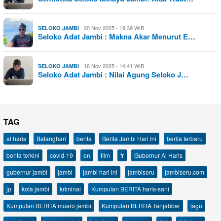
20 Nov 2025 - 19:39 WIB
SELOKO JAMBI
Seloko Adat Jambi : Makna Akar Menurut E…
16 Nov 2025 - 14:41 WIB
SELOKO JAMBI
Seloko Adat Jambi : Nilai Agung Seloko J…
TAG
al haris
Batanghari
berita
Berita Jambi Hari Ini
berita terbaru
berita terkini
covid-19
en
film
fr
Gubernur Al Haris
gubernur jambi
jambi
jambi hari ini
jambiseru
jambiseru.com
jp
kota jambi
kriminal
Kumpulan BERITA haris-sani
Kumpulan BERITA muaro jambi
Kumpulan BERITA Tanjabbar
lagu