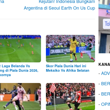
ma
Kejutan! Indonesia Bungkam
Argentina di Seoul Earth On Us Cup
KANA
! Laga Belanda Vs
Skor Piala Dunia Hari ini
ng di Piala Dunia 2026,
Meksiko Vs Afrika Selatan
-
ADV
Skornya
-
BER
-
BER
-
OPI