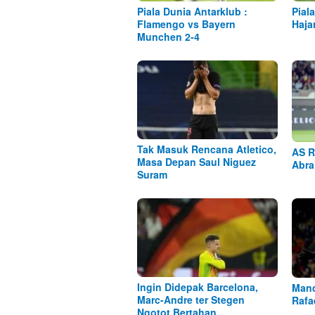
Piala Dunia Antarklub :
Pial
Flamengo vs Bayern
Haja
Munchen 2-4
Tak Masuk Rencana Atletico,
AS R
Masa Depan Saul Niguez
Abra
Suram
Ingin Didepak Barcelona,
Manc
Marc-Andre ter Stegen
Rafa
Ngotot Bertahan