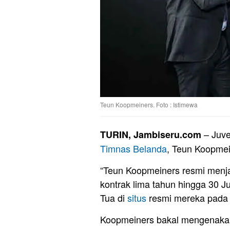
Teun Koopmeiners. Foto : Istimewa
– Juve
TURIN, Jambiseru.com
Timnas
Belanda
, Teun Koopmein
“Teun Koopmeiners resmi menj
kontrak lima tahun hingga 30 J
Tua di
situs
resmi mereka pada 
Koopmeiners bakal mengenakan