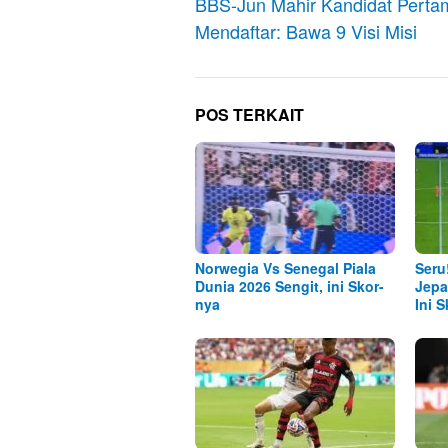
pos
BBS-Jun Mahir Kandidat Perta
Mendaftar: Bawa 9 Visi Misi
POS TERKAIT
Norwegia Vs Senegal Piala
Seru
Dunia 2026 Sengit, ini Skor-
Jepa
nya
Ini 