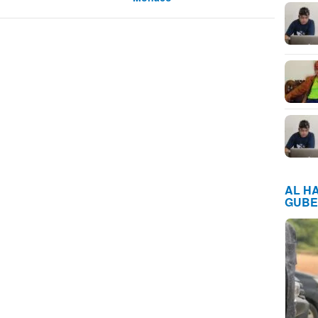
AL H
GUBE