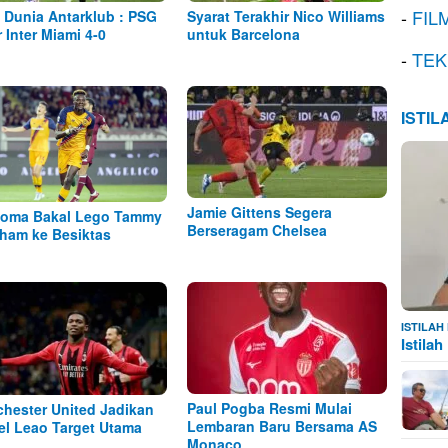
-
FIL
a Dunia Antarklub : PSG
Syarat Terakhir Nico Williams
r Inter Miami 4-0
untuk Barcelona
-
TEK
ISTI
Jamie Gittens Segera
oma Bakal Lego Tammy
Berseragam Chelsea
ham ke Besiktas
ISTILA
Istila
Paul Pogba Resmi Mulai
hester United Jadikan
Lembaran Baru Bersama AS
el Leao Target Utama
Monaco