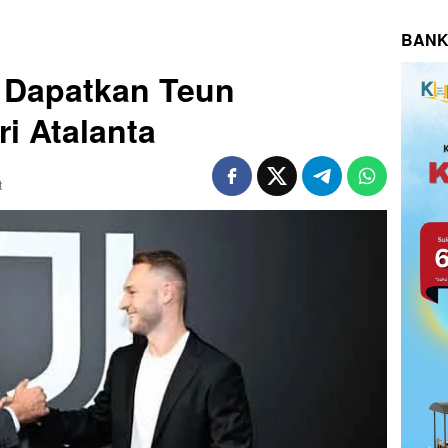
BANK
 Dapatkan Teun
i Atalanta
t