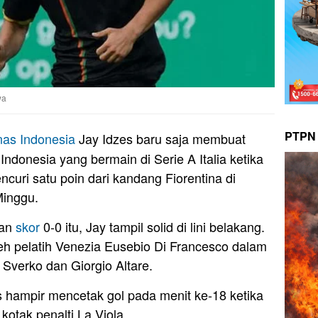
wa
PTPN 
nas
Indonesia
Jay Idzes baru saja membuat
ndonesia yang bermain di Serie A Italia ketika
curi satu poin dari kandang Fiorentina di
Minggu.
gan
skor
0-0 itu, Jay tampil solid di lini belakang.
oleh pelatih Venezia Eusebio Di Francesco dalam
 Sverko dan Giorgio Altare.
s hampir mencetak gol pada menit ke-18 ketika
otak penalti La Viola.