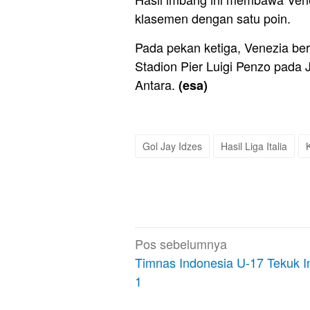
klasemen dengan satu poin.
Pada pekan ketiga, Venezia ber
Stadion Pier Luigi Penzo pada J
Antara.
(esa)
Gol Jay Idzes
Hasil Liga Italia
Navigasi
Pos sebelumnya
pos
Timnas Indonesia U-17 Tekuk In
1