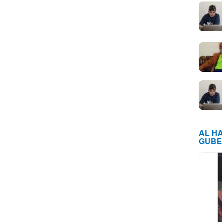
AL H
GUBE