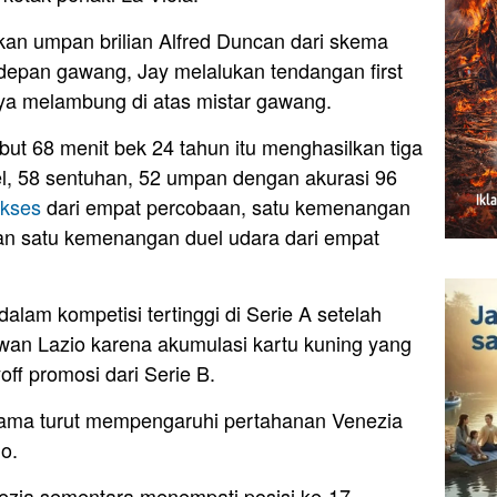
an umpan brilian Alfred Duncan dari skema
 depan gawang, Jay melalukan tendangan first
ya melambung di atas mistar gawang.
but 68 menit bek 24 tahun itu menghasilkan tiga
el, 58 sentuhan, 52 umpan dengan akurasi 96
kses
dari empat percobaan, satu kemenangan
an satu kemenangan duel udara dari empat
dalam kompetisi tertinggi di Serie A setelah
an Lazio karena akumulasi kartu kuning yang
ff promosi dari Serie B.
tama turut mempengaruhi pertahanan Venezia
io.
ezia sementara menempati posisi ke-17