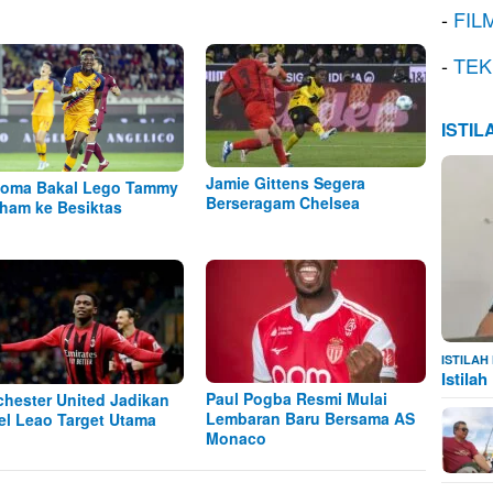
-
FIL
-
TEK
ISTI
Jamie Gittens Segera
oma Bakal Lego Tammy
Berseragam Chelsea
ham ke Besiktas
ISTILA
Istila
Paul Pogba Resmi Mulai
hester United Jadikan
Lembaran Baru Bersama AS
el Leao Target Utama
Monaco