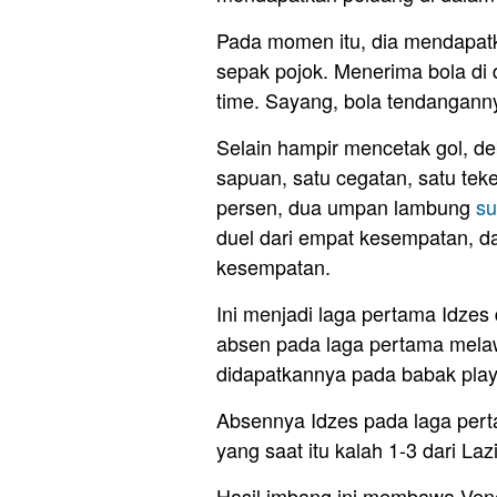
Pada momen itu, dia mendapatk
sepak pojok. Menerima bola di
time. Sayang, bola tendangann
Selain hampir mencetak gol, de
sapuan, satu cegatan, satu tek
persen, dua umpan lambung
su
duel dari empat kesempatan, d
kesempatan.
Ini menjadi laga pertama Idzes 
absen pada laga pertama melaw
didapatkannya pada babak playo
Absennya Idzes pada laga per
yang saat itu kalah 1-3 dari Laz
Hasil imbang ini membawa Ven