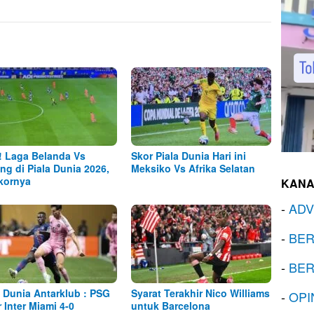
! Laga Belanda Vs
Skor Piala Dunia Hari ini
ng di Piala Dunia 2026,
Meksiko Vs Afrika Selatan
Skornya
KANA
-
ADV
-
BER
-
BER
a Dunia Antarklub : PSG
Syarat Terakhir Nico Williams
-
OPI
r Inter Miami 4-0
untuk Barcelona