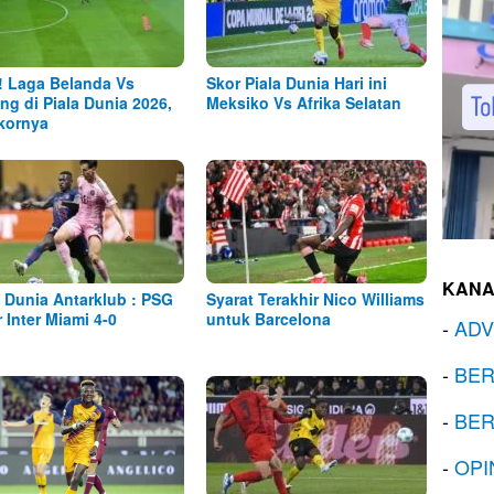
! Laga Belanda Vs
Skor Piala Dunia Hari ini
ng di Piala Dunia 2026,
Meksiko Vs Afrika Selatan
Skornya
KANA
a Dunia Antarklub : PSG
Syarat Terakhir Nico Williams
r Inter Miami 4-0
untuk Barcelona
-
ADV
-
BER
-
BER
-
OPI