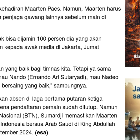
ehadiran Maarten Paes. Namun, Maarten harus
an penjaga gawang lainnya sebelum main di
k bisa dijamin 100 persen dia yang akan
hin kepada awak media di Jakarta, Jumat
 yang baik bagi timnas kita. Tetapi ya sama
i mau Nando (Ernando Ari Sutaryadi), mau Nadeo
s bersaing yang baik,” sambungnya.
an absen di laga pertama putaran ketiga
arena pendaftaran pemain sudah ditutup. Namun
Nasional (BTN), Sumardji memastikan Maarten
Indonesia bersua Arab Saudi di King Abdullah
ptember 2024.
(esa)