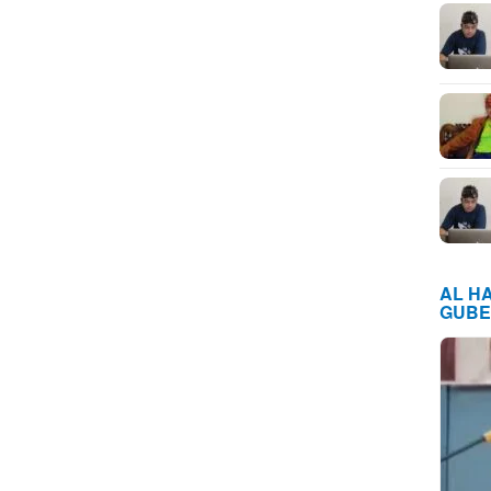
AL H
GUBE