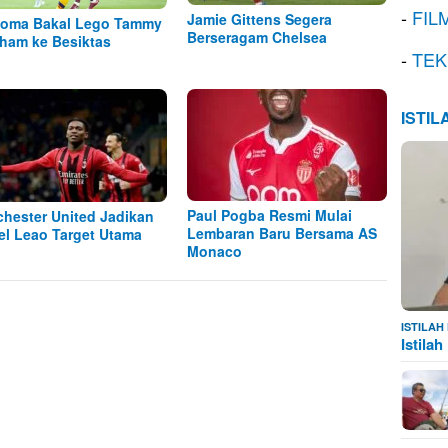
-
FIL
Jamie Gittens Segera
oma Bakal Lego Tammy
Berseragam Chelsea
ham ke Besiktas
-
TEK
ISTI
Paul Pogba Resmi Mulai
hester United Jadikan
Lembaran Baru Bersama AS
el Leao Target Utama
Monaco
ISTILA
Istila